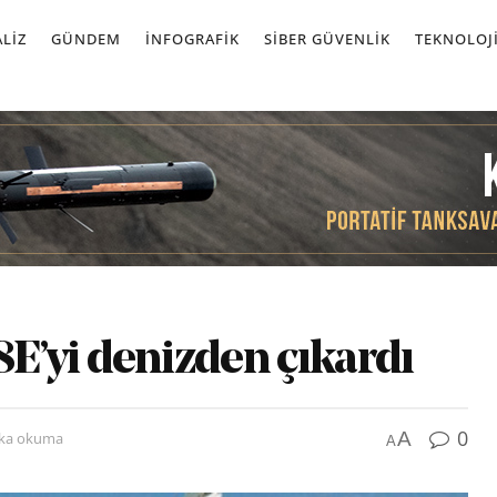
LIZ
GÜNDEM
İNFOGRAFIK
SIBER GÜVENLIK
TEKNOLOJ
’yi denizden çıkardı
0
A
ika okuma
A