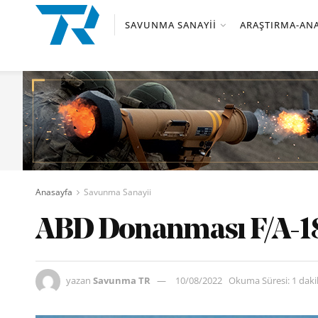
SAVUNMA SANAYII
ARAŞTIRMA-ANA
Anasayfa
Savunma Sanayii
ABD Donanması F/A-18E
yazan
Savunma TR
10/08/2022
Okuma Süresi: 1 dak