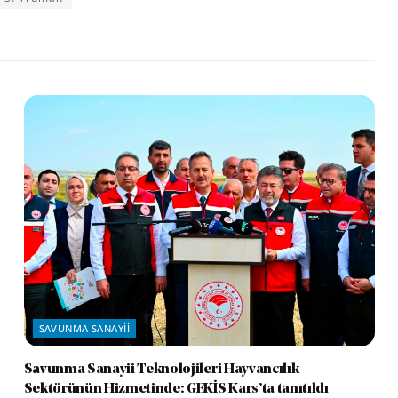
SAVUNMA SANAYII
Savunma Sanayii Teknolojileri Hayvancılık
Sektörünün Hizmetinde: GEKİS Kars’ta tanıtıldı