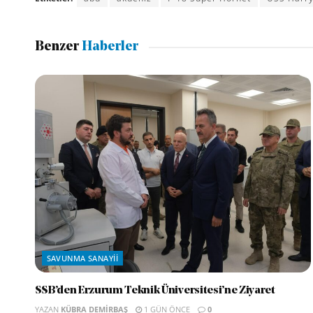
Benzer
Haberler
SAVUNMA SANAYII
SSB’den Erzurum Teknik Üniversitesi’ne Ziyaret
YAZAN
KÜBRA DEMIRBAŞ
1 GÜN ÖNCE
0