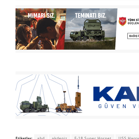
Etiketler:
abd
akdeniz
F-18 Super Hornet
USS Harry