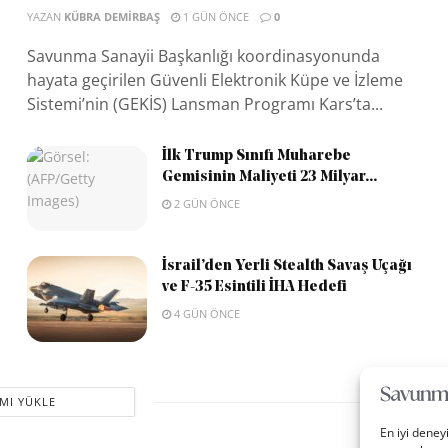
YAZAN
KÜBRA DEMIRBAŞ
1 GÜN ÖNCE
0
Savunma Sanayii Başkanlığı koordinasyonunda
hayata geçirilen Güvenli Elektronik Küpe ve İzleme
Sistemi’nin (GEKİS) Lansman Programı Kars’ta...
İlk Trump Sınıfı Muharebe
Gemisinin Maliyeti 23 Milyar...
2 GÜN ÖNCE
İsrail’den Yerli Stealth Savaş Uçağı
ve F-35 Esintili İHA Hedefi
4 GÜN ÖNCE
MI YÜKLE
En iyi deney