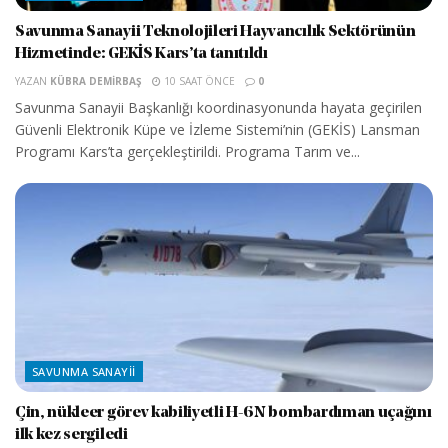
Savunma Sanayii Teknolojileri Hayvancılık Sektörünün
Hizmetinde: GEKİS Kars’ta tanıtıldı
YAZAN
KÜBRA DEMIRBAŞ
10 SAAT ÖNCE
0
Savunma Sanayii Başkanlığı koordinasyonunda hayata geçirilen
Güvenli Elektronik Küpe ve İzleme Sistemi’nin (GEKİS) Lansman
Programı Kars’ta gerçekleştirildi. Programa Tarım ve...
SAVUNMA SANAYII
Çin, nükleer görev kabiliyetli H-6N bombardıman uçağını
ilk kez sergiledi