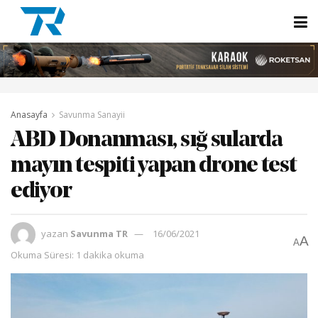
Anasayfa
Savunma Sanayii
ABD Donanması, sığ sularda
mayın tespiti yapan drone test
ediyor
yazan
Savunma TR
16/06/2021
A
A
Okuma Süresi: 1 dakika okuma