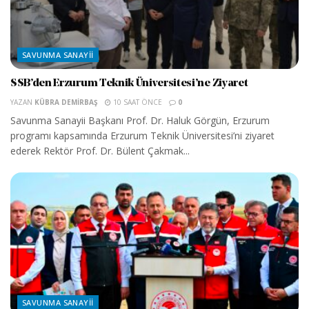
SAVUNMA SANAYII
SSB’den Erzurum Teknik Üniversitesi’ne Ziyaret
YAZAN
KÜBRA DEMIRBAŞ
10 SAAT ÖNCE
0
Savunma Sanayii Başkanı Prof. Dr. Haluk Görgün, Erzurum
programı kapsamında Erzurum Teknik Üniversitesi’ni ziyaret
ederek Rektör Prof. Dr. Bülent Çakmak...
SAVUNMA SANAYII