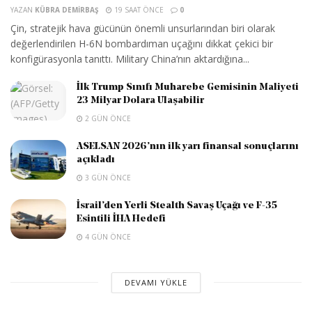
YAZAN
KÜBRA DEMIRBAŞ
19 SAAT ÖNCE
0
Çin, stratejik hava gücünün önemli unsurlarından biri olarak
değerlendirilen H-6N bombardıman uçağını dikkat çekici bir
konfigürasyonla tanıttı. Military China’nın aktardığına...
İlk Trump Sınıfı Muharebe Gemisinin Maliyeti
23 Milyar Dolara Ulaşabilir
2 GÜN ÖNCE
ASELSAN 2026’nın ilk yarı finansal sonuçlarını
açıkladı
3 GÜN ÖNCE
İsrail’den Yerli Stealth Savaş Uçağı ve F-35
Esintili İHA Hedefi
4 GÜN ÖNCE
DEVAMI YÜKLE