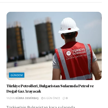
GÜNDEM
Türkiye Petrolleri, Bulgaristan Sularında Petrol ve
Doğal Gaz Arayacak
YAZAN
KÜBRA DEMIRBAŞ
6 GÜN ÖNCE
0
Türkiye’nin Bulgaristan kara sularında