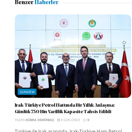
Benzer
Haberler
GÜNDEM
Irak-Türkiye Petrol Hattında Bir Yıllık Anlaşma:
Günlük 750 Bin Varillik Kapasite Tahsis Edildi
YAZAN
KÜBRA DEMIRBAŞ
4 GÜN ÖNCE
0
Türkiye ile Irak arasında, Irak-Türkiye Ham Petrol