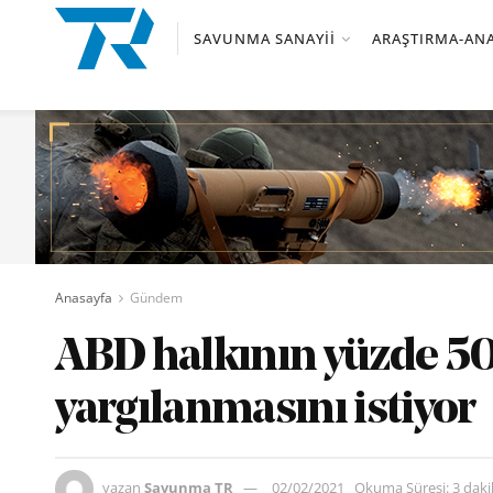
SAVUNMA SANAYII
ARAŞTIRMA-ANA
Anasayfa
Gündem
ABD halkının yüzde 50
yargılanmasını istiyor
yazan
Savunma TR
02/02/2021
Okuma Süresi: 3 dak