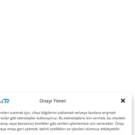
Onayı Yönet
imleri sunmak için, cihaz bilgilerini saklamak ve/veya bunlara erişmek
ezler gibi teknolojiler kullanıyoruz. Bu teknolojilere izin vermek, bu sitedeki
nışı veya benzersiz kimlikler gibi verileri işlememize izin verecektir. Onay
a onayı geri çekmek, belirli özellikleri ve işlevleri olumsuz etkileyebilir.