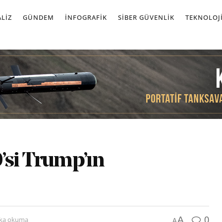
LIZ
GÜNDEM
İNFOGRAFIK
SIBER GÜVENLIK
TEKNOLOJ
’si Trump’ın
0
A
ika okuma
A