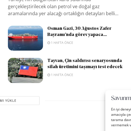
gerçekleştirilecek olan petrol ve doğal gaz
aramalarında yer alacağı ortaklığın detayları belli...
Osman Gazi, 30 Ağustos Zafer
Bayramı’nda görev yapaca...
1 HAFTA ÖNCE
Tayvan, Çin saldırısı senaryosunda
silah üretimini taşımayı test edecek
1 HAFTA ÖNCE
MI YÜKLE
En iyi deney
amacıyla çer
tarama davra
vermemek vey