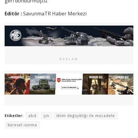
geri döndürmüştü.
Editör :
SavunmaTR Haber Merkezi
REKLAM
Etiketler:
abd
çin
iklim değişikliği ile mücadele
küresel ısınma