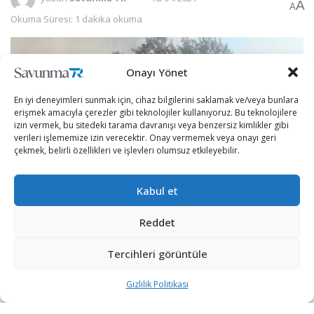
A
A
Okuma Süresi: 1 dakika okuma
Onayı Yönet
En iyi deneyimleri sunmak için, cihaz bilgilerini saklamak ve/veya bunlara
erişmek amacıyla çerezler gibi teknolojiler kullanıyoruz. Bu teknolojilere
izin vermek, bu sitedeki tarama davranışı veya benzersiz kimlikler gibi
verileri işlememize izin verecektir. Onay vermemek veya onayı geri
çekmek, belirli özellikleri ve işlevleri olumsuz etkileyebilir.
Kabul et
Reddet
Filistin Kurtuluş Örgütüne (FKÖ) bağlı Ayrım Duvarıyla
Tercihleri görüntüle
Mücadele Heyeti Beytullahim Temsilcisi Hasan Bureyce
yaptığı açıklamada, Beyt Fuccar beldesinde ateşe verilen
Gizlilik Politikası
zeytin ağacı sayısının 50 olduğunu açıkladı.