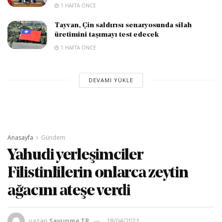
1 HAFTA ÖNCE
Tayvan, Çin saldırısı senaryosunda silah
üretimini taşımayı test edecek
1 HAFTA ÖNCE
DEVAMI YÜKLE
Anasayfa
Gündem
Yahudi yerleşimciler
Filistinlilerin onlarca zeytin
ağacını ateşe verdi
yazan
Savunma TR
18/04/2021