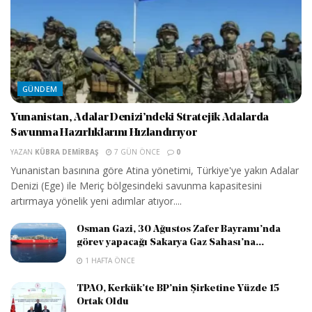
GÜNDEM
Yunanistan, Adalar Denizi’ndeki Stratejik Adalarda
Savunma Hazırlıklarını Hızlandırıyor
YAZAN
KÜBRA DEMIRBAŞ
7 GÜN ÖNCE
0
Yunanistan basınına göre Atina yönetimi, Türkiye'ye yakın Adalar
Denizi (Ege) ile Meriç bölgesindeki savunma kapasitesini
artırmaya yönelik yeni adımlar atıyor....
Osman Gazi, 30 Ağustos Zafer Bayramı’nda
görev yapacağı Sakarya Gaz Sahası’na...
1 HAFTA ÖNCE
TPAO, Kerkük’te BP’nin Şirketine Yüzde 15
Ortak Oldu