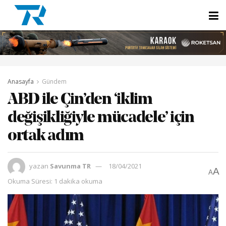
Anasayfa
Gündem
ABD ile Çin’den ‘iklim
değişikliğiyle mücadele’ için
ortak adım
yazan
Savunma TR
18/04/2021
A
A
Okuma Süresi: 1 dakika okuma