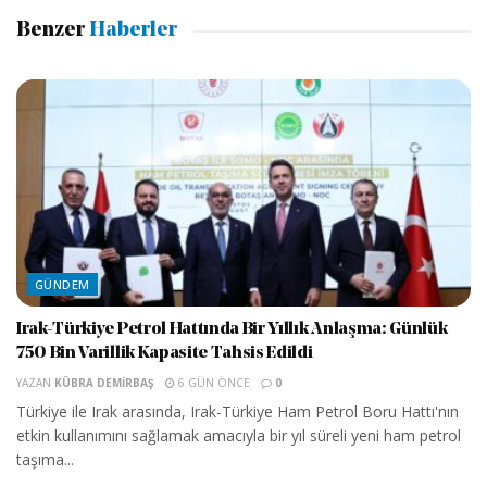
Benzer
Haberler
GÜNDEM
Irak-Türkiye Petrol Hattında Bir Yıllık Anlaşma: Günlük
750 Bin Varillik Kapasite Tahsis Edildi
YAZAN
KÜBRA DEMIRBAŞ
6 GÜN ÖNCE
0
Türkiye ile Irak arasında, Irak-Türkiye Ham Petrol Boru Hattı'nın
etkin kullanımını sağlamak amacıyla bir yıl süreli yeni ham petrol
taşıma...