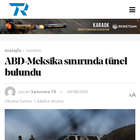
Anasayfa
Gündem
ABD-Meksika sınırında tünel
bulundu
yazan
Savunma TR
09/08/2020
A
A
Okuma Süresi: 1 dakika okuma