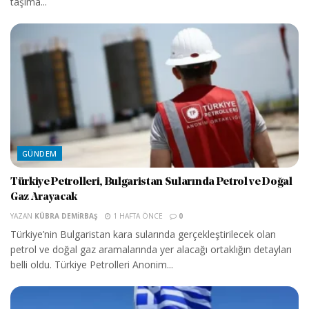
taşıma...
GÜNDEM
Türkiye Petrolleri, Bulgaristan Sularında Petrol ve Doğal
Gaz Arayacak
YAZAN
KÜBRA DEMIRBAŞ
1 HAFTA ÖNCE
0
Türkiye’nin Bulgaristan kara sularında gerçekleştirilecek olan
petrol ve doğal gaz aramalarında yer alacağı ortaklığın detayları
belli oldu. Türkiye Petrolleri Anonim...