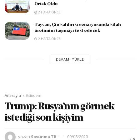
Ortak Oldu
2 HAFTA ÖNCE
Tayvan, Çin saldırısı senaryosunda silah
üretimini taşımayı test edecek
2 HAFTA ÖNCE
DEVAMI YÜKLE
Anasayfa
Gündem
Trump: Rusya’nın görmek
istediği son kişiyim
yazan
Savunma TR
09/08/2020
A