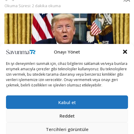
A
Okuma Süresi: 2 dakika okuma
Onayı Yönet
En iyi deneyimleri sunmak için, cihaz bilgilerini saklamak ve/veya bunlara
erişmek amacıyla çerezler gibi teknolojiler kullanıyoruz. Bu teknolojilere
izin vermek, bu sitedeki tarama davranışı veya benzersiz kimlikler gibi
verileri işlememize izin verecektir. Onay vermemek veya onayı geri
çekmek, belirli özellikleri ve işlevleri olumsuz etkileyebilir.
Trump, New Jersey eyaletindeki Bedminster’da
Kabul et
düzenlediği basın toplantısında gündemi değerlendirdi.
Rusya, İran ve Çin’in ABD seçimlerine müdahale etmeye
Reddet
çalıştığı iddialarına ilişkin Trump, “Bence, ben Rusya’nın
Tercihleri görüntüle
Oval Ofis’te görmek istediği en son kişiyim çünkü kimse