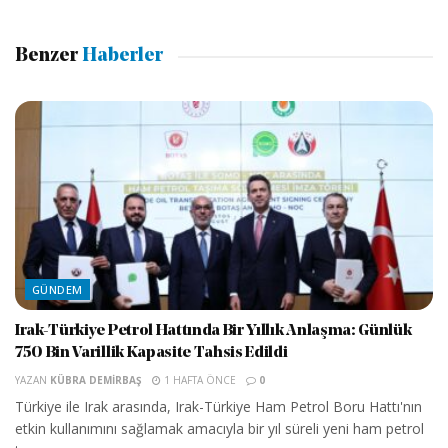
Benzer
Haberler
GÜNDEM
Irak-Türkiye Petrol Hattında Bir Yıllık Anlaşma: Günlük
750 Bin Varillik Kapasite Tahsis Edildi
YAZAN
KÜBRA DEMIRBAŞ
1 HAFTA ÖNCE
0
Türkiye ile Irak arasında, Irak-Türkiye Ham Petrol Boru Hattı'nın
etkin kullanımını sağlamak amacıyla bir yıl süreli yeni ham petrol