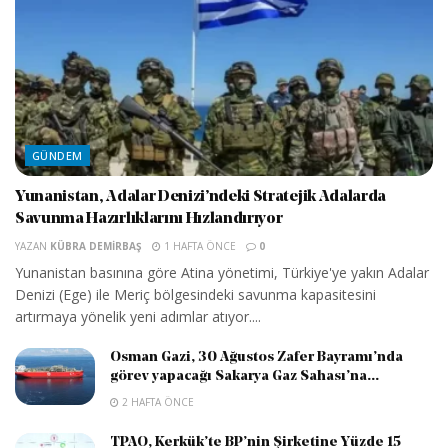
GÜNDEM
Yunanistan, Adalar Denizi’ndeki Stratejik Adalarda
Savunma Hazırlıklarını Hızlandırıyor
YAZAN
KÜBRA DEMIRBAŞ
1 HAFTA ÖNCE
0
Yunanistan basınına göre Atina yönetimi, Türkiye'ye yakın Adalar
Denizi (Ege) ile Meriç bölgesindeki savunma kapasitesini
artırmaya yönelik yeni adımlar atıyor....
Osman Gazi, 30 Ağustos Zafer Bayramı’nda
görev yapacağı Sakarya Gaz Sahası’na...
2 HAFTA ÖNCE
TPAO, Kerkük’te BP’nin Şirketine Yüzde 15