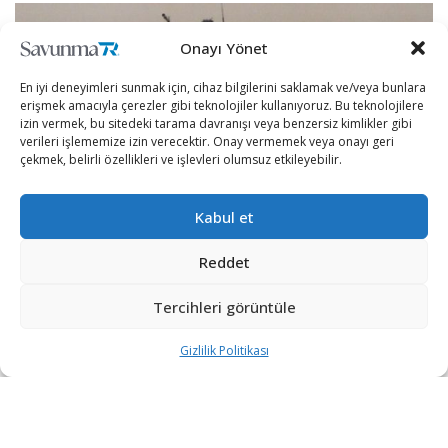
Onayı Yönet
En iyi deneyimleri sunmak için, cihaz bilgilerini saklamak ve/veya bunlara
erişmek amacıyla çerezler gibi teknolojiler kullanıyoruz. Bu teknolojilere
izin vermek, bu sitedeki tarama davranışı veya benzersiz kimlikler gibi
verileri işlememize izin verecektir. Onay vermemek veya onayı geri
çekmek, belirli özellikleri ve işlevleri olumsuz etkileyebilir.
Kabul et
Reddet
Irak son dönemde savunma sanayii alımını hızlandırmış
durumda.
Tercihleri görüntüle
Defense News’in haberine göre Iraklı bir heyetin yakın
Gizlilik Politikası
zaman içerisinde Fransa’ya giderek insansız hava
araçlarını (İHA) inceleyeceği belirtildi.. Fransa’nın bu
kapsamda ilk olarak Irak’a 20 adet İHA teklif etti.