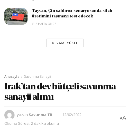
Tayvan, Çin saldırısı senaryosunda silah
üretimini taşımayı test edecek
2 HAFTA ÖNCE
DEVAMI YÜKLE
Anasayfa
Savunma Sanayii
Irak’tan dev bütçeli savunma
sanayii alımı
yazan
Savunma TR
12/02/2022
A
A
Okuma Süresi: 2 dakika okuma