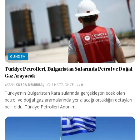
GÜNDEM
Türkiye Petrolleri, Bulgaristan Sularında Petrol ve Doğal
Gaz Arayacak
YAZAN
KÜBRA DEMIRBAŞ
1 HAFTA ÖNCE
0
Türkiye’nin Bulgaristan kara sularında gerçekleştirilecek olan
petrol ve doğal gaz aramalarında yer alacağı ortaklığın detayları
belli oldu. Türkiye Petrolleri Anonim...