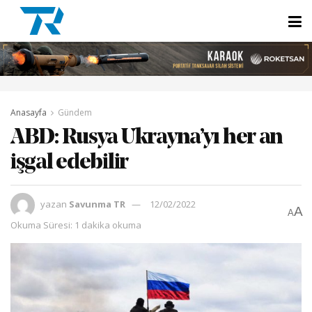
Anasayfa
Gündem
ABD: Rusya Ukrayna’yı her an
işgal edebilir
yazan
Savunma TR
12/02/2022
A
A
Okuma Süresi: 1 dakika okuma