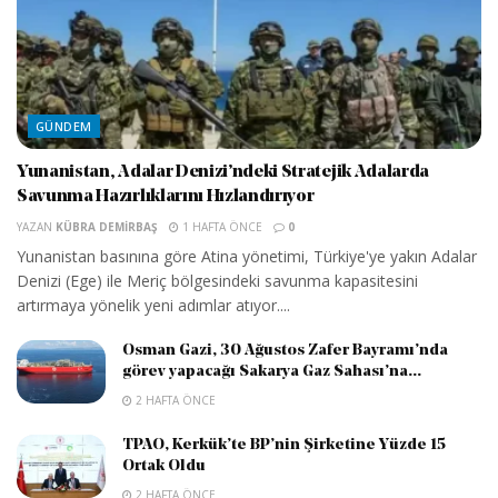
GÜNDEM
Yunanistan, Adalar Denizi’ndeki Stratejik Adalarda
Savunma Hazırlıklarını Hızlandırıyor
YAZAN
KÜBRA DEMIRBAŞ
1 HAFTA ÖNCE
0
Yunanistan basınına göre Atina yönetimi, Türkiye'ye yakın Adalar
Denizi (Ege) ile Meriç bölgesindeki savunma kapasitesini
artırmaya yönelik yeni adımlar atıyor....
Osman Gazi, 30 Ağustos Zafer Bayramı’nda
görev yapacağı Sakarya Gaz Sahası’na...
2 HAFTA ÖNCE
TPAO, Kerkük’te BP’nin Şirketine Yüzde 15
Ortak Oldu
2 HAFTA ÖNCE