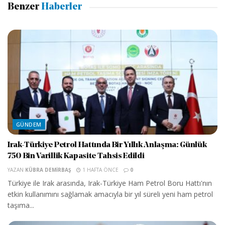
Benzer
Haberler
GÜNDEM
Irak-Türkiye Petrol Hattında Bir Yıllık Anlaşma: Günlük
750 Bin Varillik Kapasite Tahsis Edildi
YAZAN
KÜBRA DEMIRBAŞ
1 HAFTA ÖNCE
0
Türkiye ile Irak arasında, Irak-Türkiye Ham Petrol Boru Hattı'nın
etkin kullanımını sağlamak amacıyla bir yıl süreli yeni ham petrol
taşıma...