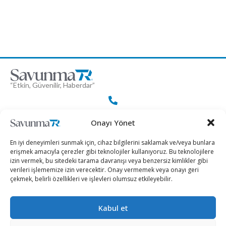
“Etkin, Güvenilir, Haberdar”
+90 530 308 17 96
Onayı Yönet
En iyi deneyimleri sunmak için, cihaz bilgilerini saklamak ve/veya bunlara
iletisim@savunmatr.com
erişmek amacıyla çerezler gibi teknolojiler kullanıyoruz. Bu teknolojilere
izin vermek, bu sitedeki tarama davranışı veya benzersiz kimlikler gibi
verileri işlememize izin verecektir. Onay vermemek veya onayı geri
çekmek, belirli özellikleri ve işlevleri olumsuz etkileyebilir.
2026 © Savunma TR. Tüm Hakları Saklıdır.
Kabul et
Savunma Sanayii
Kategoriler
SavunmaTR