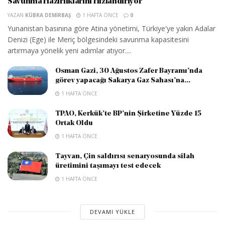
Savunma Hazırlıklarını Hızlandırıyor
YAZAN
KÜBRA DEMIRBAŞ
1 HAFTA ÖNCE
0
Yunanistan basınına göre Atina yönetimi, Türkiye'ye yakın Adalar
Denizi (Ege) ile Meriç bölgesindeki savunma kapasitesini
artırmaya yönelik yeni adımlar atıyor....
Osman Gazi, 30 Ağustos Zafer Bayramı’nda
görev yapacağı Sakarya Gaz Sahası’na...
1 HAFTA ÖNCE
TPAO, Kerkük’te BP’nin Şirketine Yüzde 15
Ortak Oldu
1 HAFTA ÖNCE
Tayvan, Çin saldırısı senaryosunda silah
üretimini taşımayı test edecek
1 HAFTA ÖNCE
DEVAMI YÜKLE