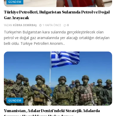
GÜNDEM
Türkiye Petrolleri, Bulgaristan Sularında Petrol ve Doğal
Gaz Arayacak
YAZAN
KÜBRA DEMIRBAŞ
1 HAFTA ÖNCE
0
Türkiye’nin Bulgaristan kara sularında gerçekleştirilecek olan
petrol ve doğal gaz aramalarında yer alacağı ortaklığın detayları
belli oldu. Türkiye Petrolleri Anonim...
GÜNDEM
Yunanistan, Adalar Denizi’ndeki Stratejik Adalarda