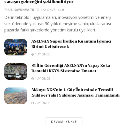
savaşın geleceğini şekillendiriyor
YAZAN
SAVUNMA TR
1 AY ÖNCE
0
Derin teknoloji uygulamaları, inovasyon yönetimi ve enerji
sektörlerinde yaklaşık 30 yıllık deneyime sahip; uluslararası
pazarda farklı şirketlerde yönetim kurulu üyelikleri...
ASELSAN Süper İletken Kuantum İşlemci
Birimi Geliştirecek
1 AY ÖNCE
81 İlin Güvenliği ASELSAN’ın Yapay Zeka
Destekli KGYS Sistemine Emanet
1 AY ÖNCE
Akkuyu NGS’nin 1. Güç Ünitesinde Temsili
Nükleer Yakıt Yükleme Aşaması Tamamlandı
2 AY ÖNCE
DEVAMI YÜKLE