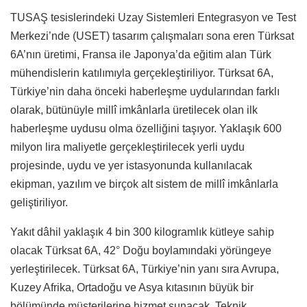
TUSAŞ tesislerindeki Uzay Sistemleri Entegrasyon ve Test
Merkezi’nde (USET) tasarım çalışmaları sona eren Türksat
6A’nın üretimi, Fransa ile Japonya’da eğitim alan Türk
mühendislerin katılımıyla gerçekleştiriliyor. Türksat 6A,
Türkiye’nin daha önceki haberleşme uydularından farklı
olarak, bütünüyle millî imkânlarla üretilecek olan ilk
haberleşme uydusu olma özelliğini taşıyor. Yaklaşık 600
milyon lira maliyetle gerçekleştirilecek yerli uydu
projesinde, uydu ve yer istasyonunda kullanılacak
ekipman, yazılım ve birçok alt sistem de millî imkânlarla
geliştiriliyor.
Yakıt dâhil yaklaşık 4 bin 300 kilogramlık kütleye sahip
olacak Türksat 6A, 42° Doğu boylamındaki yörüngeye
yerleştirilecek. Türksat 6A, Türkiye’nin yanı sıra Avrupa,
Kuzey Afrika, Ortadoğu ve Asya kıtasının büyük bir
bölümünde müşterilerine hizmet sunacak. Teknik