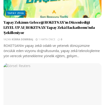
YAPAY ZEKA
Yapay Zekânın Geleceği ROKETSAN’ın Düzenlediği
LEVEL-UP AI | ROKETSAN Yapay Zekâ Hackathonu’nda
Şekilleniyor
YAZAN
KÜBRA DEMIRBAŞ
1 HAFTA ÖNCE
0
ROKETSAN’ın yapay zekâ odaklı ve yetenek dönüşümüne
öncülük eden vizyonu doğrultusunda, yapay zekâ teknolojilerine
yön verecek yeteneklerine yönelik eğitim, gelişim...