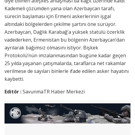
diye bilinen ateşkes anlaşması da kağıt üzerinde kaldı.
Kademeli çözümden yana olan Azerbaycan tarafı,
sürecin başlaması için Ermeni askerlerinin işgal
altındaki bölgelerden çekilme şartını öne sürüyor.
Azerbaycan, Dağlık Karabağ’a yüksek statülü özerklik
vadederken, Ermenistan bu bölgenin Azerbaycan’dan
ayrılarak bağımsız olmasını istiyor. Bişkek
Protokolü’nün imzalanmasından bugüne kadar geçen
25 yılda yaşanan çatışmalarda, taraflarca net rakamlar
verilmese de sayıları binlerle ifade edilen asker hayatını
kaybetti.
Editör :
SavunmaTR Haber Merkezi