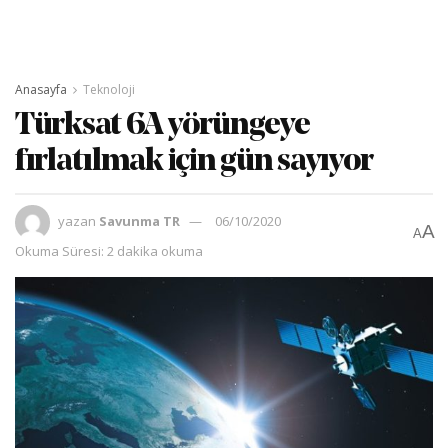
Anasayfa
Teknoloji
Türksat 6A yörüngeye
fırlatılmak için gün sayıyor
yazan
Savunma TR
06/10/2020
A
A
Okuma Süresi: 2 dakika okuma