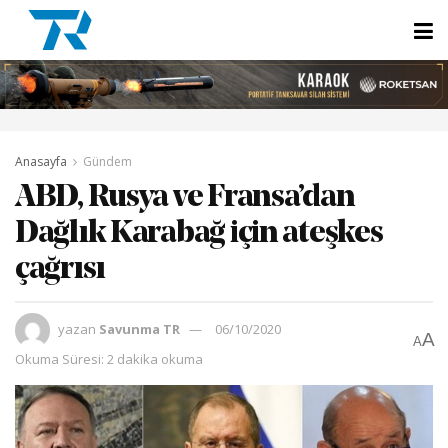
Anasayfa
Gündem
ABD, Rusya ve Fransa’dan
Dağlık Karabağ için ateşkes
çağrısı
yazan
Savunma TR
06/10/2020
A
A
Okuma Süresi: 2 dakika okuma