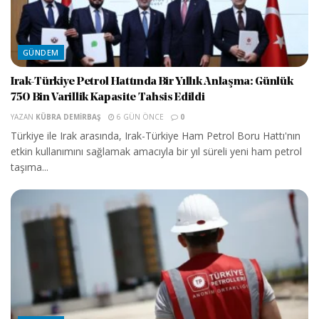
GÜNDEM
Irak-Türkiye Petrol Hattında Bir Yıllık Anlaşma: Günlük
750 Bin Varillik Kapasite Tahsis Edildi
YAZAN
KÜBRA DEMIRBAŞ
6 GÜN ÖNCE
0
Türkiye ile Irak arasında, Irak-Türkiye Ham Petrol Boru Hattı'nın
etkin kullanımını sağlamak amacıyla bir yıl süreli yeni ham petrol
taşıma...