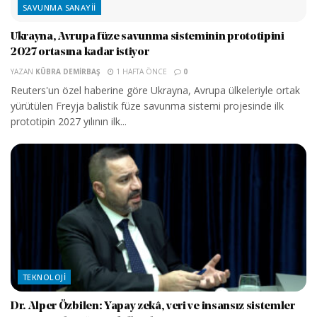
SAVUNMA SANAYII
Ukrayna, Avrupa füze savunma sisteminin prototipini
2027 ortasına kadar istiyor
YAZAN
KÜBRA DEMIRBAŞ
1 HAFTA ÖNCE
0
Reuters'un özel haberine göre Ukrayna, Avrupa ülkeleriyle ortak
yürütülen Freyja balistik füze savunma sistemi projesinde ilk
prototipin 2027 yılının ilk...
TEKNOLOJI
Dr. Alper Özbilen: Yapay zekâ, veri ve insansız sistemler