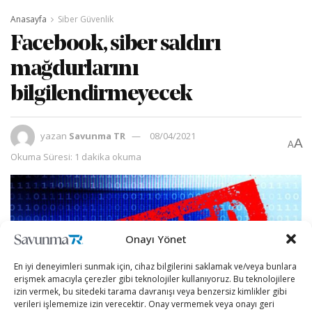
Anasayfa
Siber Güvenlik
Facebook, siber saldırı
mağdurlarını
bilgilendirmeyecek
yazan
Savunma TR
08/04/2021
A
A
Okuma Süresi: 1 dakika okuma
Onayı Yönet
En iyi deneyimleri sunmak için, cihaz bilgilerini saklamak ve/veya bunlara
erişmek amacıyla çerezler gibi teknolojiler kullanıyoruz. Bu teknolojilere
izin vermek, bu sitedeki tarama davranışı veya benzersiz kimlikler gibi
verileri işlememize izin verecektir. Onay vermemek veya onayı geri