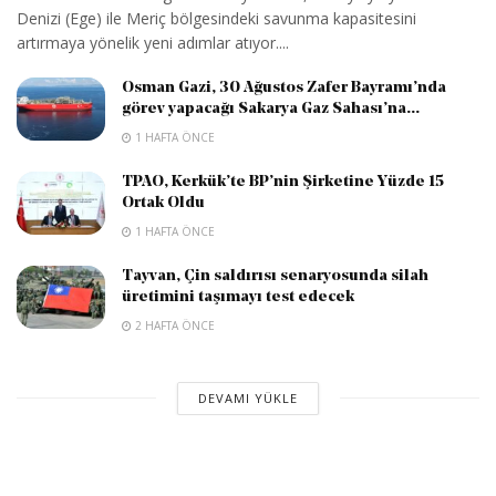
Denizi (Ege) ile Meriç bölgesindeki savunma kapasitesini
artırmaya yönelik yeni adımlar atıyor....
Osman Gazi, 30 Ağustos Zafer Bayramı’nda
görev yapacağı Sakarya Gaz Sahası’na...
1 HAFTA ÖNCE
TPAO, Kerkük’te BP’nin Şirketine Yüzde 15
Ortak Oldu
1 HAFTA ÖNCE
Tayvan, Çin saldırısı senaryosunda silah
üretimini taşımayı test edecek
2 HAFTA ÖNCE
DEVAMI YÜKLE