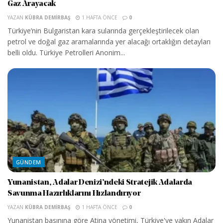
Gaz Arayacak
YAZAN
KÜBRA DEMIRBAŞ
1 HAFTA ÖNCE
0
Türkiye’nin Bulgaristan kara sularında gerçekleştirilecek olan
petrol ve doğal gaz aramalarında yer alacağı ortaklığın detayları
belli oldu. Türkiye Petrolleri Anonim...
GÜNDEM
Yunanistan, Adalar Denizi’ndeki Stratejik Adalarda
Savunma Hazırlıklarını Hızlandırıyor
YAZAN
KÜBRA DEMIRBAŞ
1 HAFTA ÖNCE
0
Yunanistan basınına göre Atina yönetimi, Türkiye'ye yakın Adalar