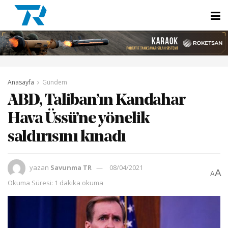
Anasayfa
Gündem
ABD, Taliban’ın Kandahar
Hava Üssü’ne yönelik
saldırısını kınadı
yazan
Savunma TR
08/04/2021
A
A
Okuma Süresi: 1 dakika okuma