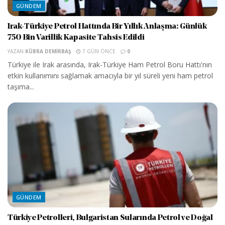
GÜNDEM
Irak-Türkiye Petrol Hattında Bir Yıllık Anlaşma: Günlük
750 Bin Varillik Kapasite Tahsis Edildi
YAZAN
KÜBRA DEMIRBAŞ
7 GÜN ÖNCE
0
Türkiye ile Irak arasında, Irak-Türkiye Ham Petrol Boru Hattı'nın
etkin kullanımını sağlamak amacıyla bir yıl süreli yeni ham petrol
taşıma...
GÜNDEM
Türkiye Petrolleri, Bulgaristan Sularında Petrol ve Doğal