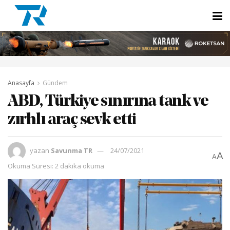
Anasayfa
Gündem
ABD, Türkiye sınırına tank ve
zırhlı araç sevk etti
yazan
Savunma TR
24/07/2021
A
A
Okuma Süresi: 2 dakika okuma