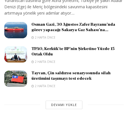
Yunanistan basınına göre Atina yönetimi, Türkiye'ye yakın Adalar
Denizi (Ege) ile Meriç bölgesindeki savunma kapasitesini
artırmaya yönelik yeni adımlar atıyor....
Osman Gazi, 30 Ağustos Zafer Bayramı’nda
görev yapacağı Sakarya Gaz Sahası’na...
2 HAFTA ÖNCE
TPAO, Kerkük’te BP’nin Şirketine Yüzde 15
Ortak Oldu
2 HAFTA ÖNCE
Tayvan, Çin saldırısı senaryosunda silah
üretimini taşımayı test edecek
2 HAFTA ÖNCE
DEVAMI YÜKLE