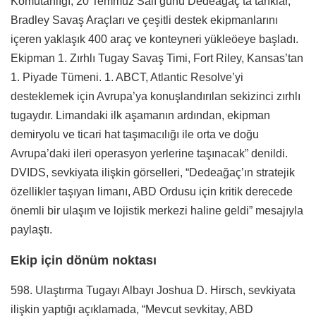
Komutanlığı, 20 Temmuz Salı günü Dedeağaç’ta tanklar,
Bradley Savaş Araçları ve çeşitli destek ekipmanlarını
içeren yaklaşık 400 araç ve konteyneri yükleöeye başladı.
Ekipman 1. Zırhlı Tugay Savaş Timi, Fort Riley, Kansas’tan
1. Piyade Tümeni. 1. ABCT, Atlantic Resolve’yi
desteklemek için Avrupa’ya konuşlandırılan sekizinci zırhlı
tugaydır. Limandaki ilk aşamanın ardından, ekipman
demiryolu ve ticari hat taşımacılığı ile orta ve doğu
Avrupa’daki ileri operasyon yerlerine taşınacak” denildi.
DVIDS, sevkiyata ilişkin görselleri, “Dedeağaç’ın stratejik
özellikler taşıyan limanı, ABD Ordusu için kritik derecede
önemli bir ulaşım ve lojistik merkezi haline geldi” mesajıyla
paylaştı.
Ekip için dönüm noktası
598. Ulaştırma Tugayı Albayı Joshua D. Hirsch, sevkiyata
ilişkin yaptığı açıklamada, “Mevcut sevkitay, ABD