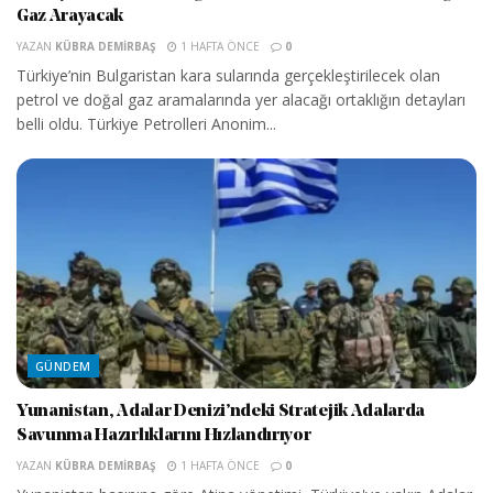
Gaz Arayacak
YAZAN
KÜBRA DEMIRBAŞ
1 HAFTA ÖNCE
0
Türkiye’nin Bulgaristan kara sularında gerçekleştirilecek olan
petrol ve doğal gaz aramalarında yer alacağı ortaklığın detayları
belli oldu. Türkiye Petrolleri Anonim...
GÜNDEM
Yunanistan, Adalar Denizi’ndeki Stratejik Adalarda
Savunma Hazırlıklarını Hızlandırıyor
YAZAN
KÜBRA DEMIRBAŞ
1 HAFTA ÖNCE
0