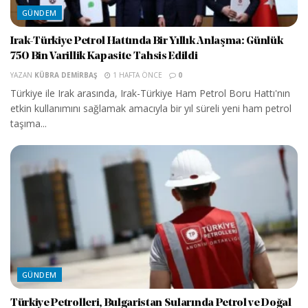
GÜNDEM
Irak-Türkiye Petrol Hattında Bir Yıllık Anlaşma: Günlük
750 Bin Varillik Kapasite Tahsis Edildi
YAZAN
KÜBRA DEMIRBAŞ
1 HAFTA ÖNCE
0
Türkiye ile Irak arasında, Irak-Türkiye Ham Petrol Boru Hattı'nın
etkin kullanımını sağlamak amacıyla bir yıl süreli yeni ham petrol
taşıma...
GÜNDEM
Türkiye Petrolleri, Bulgaristan Sularında Petrol ve Doğal