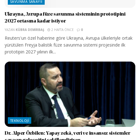
SAVUNMA SANAYII
Ukrayna, Avrupa füze savunma sisteminin prototipini
2027 ortasına kadar istiyor
YAZAN
KÜBRA DEMIRBAŞ
2 HAFTA ÖNCE
0
Reuters'un özel haberine göre Ukrayna, Avrupa ülkeleriyle ortak
yürütülen Freyja balistik füze savunma sistemi projesinde ilk
prototipin 2027 yılının ilk...
TEKNOLOJI
Dr. Alper Özbilen: Yapay zekâ, veri ve insansız sistemler