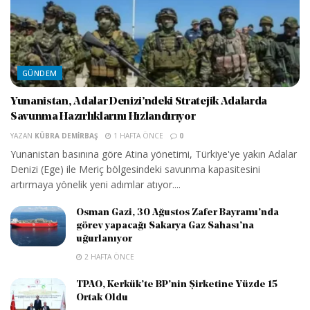
GÜNDEM
Yunanistan, Adalar Denizi’ndeki Stratejik Adalarda
Savunma Hazırlıklarını Hızlandırıyor
YAZAN
KÜBRA DEMIRBAŞ
1 HAFTA ÖNCE
0
Yunanistan basınına göre Atina yönetimi, Türkiye'ye yakın Adalar
Denizi (Ege) ile Meriç bölgesindeki savunma kapasitesini
artırmaya yönelik yeni adımlar atıyor....
Osman Gazi, 30 Ağustos Zafer Bayramı’nda
görev yapacağı Sakarya Gaz Sahası’na
uğurlanıyor
2 HAFTA ÖNCE
TPAO, Kerkük’te BP’nin Şirketine Yüzde 15
Ortak Oldu