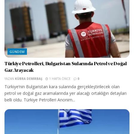
GÜNDEM
Türkiye Petrolleri, Bulgaristan Sularında Petrol ve Doğal
Gaz Arayacak
YAZAN
KÜBRA DEMIRBAŞ
1 HAFTA ÖNCE
0
Türkiye’nin Bulgaristan kara sularında gerçekleştirilecek olan
petrol ve doğal gaz aramalarında yer alacağı ortaklığın detayları
belli oldu. Türkiye Petrolleri Anonim...