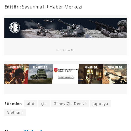
Editör :
SavunmaTR Haber Merkezi
REKLAM
Etiketler:
abd
çin
Güney Çin Denizi
japonya
Vietnam