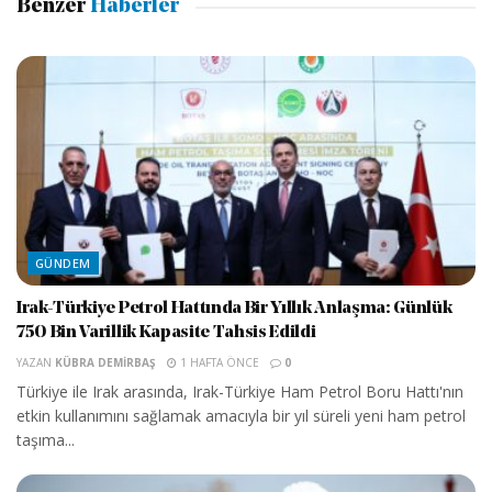
Benzer
Haberler
GÜNDEM
Irak-Türkiye Petrol Hattında Bir Yıllık Anlaşma: Günlük
750 Bin Varillik Kapasite Tahsis Edildi
YAZAN
KÜBRA DEMIRBAŞ
1 HAFTA ÖNCE
0
Türkiye ile Irak arasında, Irak-Türkiye Ham Petrol Boru Hattı'nın
etkin kullanımını sağlamak amacıyla bir yıl süreli yeni ham petrol
taşıma...