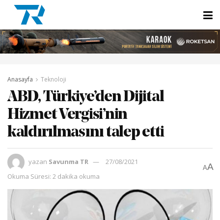
Anasayfa
Teknoloji
ABD, Türkiye’den Dijital
Hizmet Vergisi’nin
kaldırılmasını talep etti
yazan
Savunma TR
27/08/2021
A
A
Okuma Süresi: 2 dakika okuma