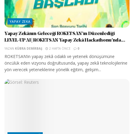
YAPAY ZEKA
Yapay Zekânın Geleceği ROKETSAN’ın Düzenlediği
LEVEL-UP AI | ROKETSAN Yapay Zekâ Hackathonu’nda...
YAZAN
KÜBRA DEMIRBAŞ
2 HAFTA ÖNCE
0
ROKETSAN’ın yapay zekâ odaklı ve yetenek dönüşümüne
öncülük eden vizyonu doğrultusunda, yapay zekâ teknolojilerine
yön verecek yeteneklerine yönelik eğitim, gelişim...