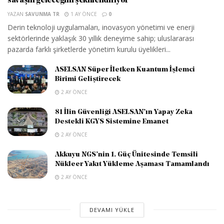
savaşın geleceğini şekillendiriyor
YAZAN
SAVUNMA TR
1 AY ÖNCE
0
Derin teknoloji uygulamaları, inovasyon yönetimi ve enerji
sektörlerinde yaklaşık 30 yıllık deneyime sahip; uluslararası
pazarda farklı şirketlerde yönetim kurulu üyelikleri...
ASELSAN Süper İletken Kuantum İşlemci
Birimi Geliştirecek
2 AY ÖNCE
81 İlin Güvenliği ASELSAN’ın Yapay Zeka
Destekli KGYS Sistemine Emanet
2 AY ÖNCE
Akkuyu NGS’nin 1. Güç Ünitesinde Temsili
Nükleer Yakıt Yükleme Aşaması Tamamlandı
2 AY ÖNCE
DEVAMI YÜKLE