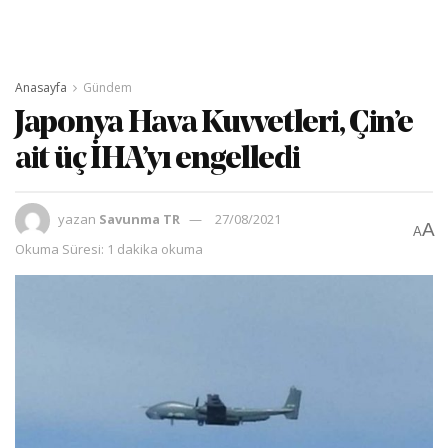
Anasayfa
Gündem
Japonya Hava Kuvvetleri, Çin’e
ait üç İHA’yı engelledi
yazan
Savunma TR
27/08/2021
A
A
Okuma Süresi: 1 dakika okuma