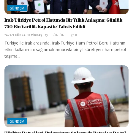
GÜNDEM
Irak-Türkiye Petrol Hattında Bir Yıllık Anlaşma: Günlük
750 Bin Varillik Kapasite Tahsis Edildi
YAZAN
KÜBRA DEMIRBAŞ
6 GÜN ÖNCE
0
Türkiye ile Irak arasında, Irak-Türkiye Ham Petrol Boru Hattı'nın
etkin kullanımını sağlamak amacıyla bir yıl süreli yeni ham petrol
taşıma...
GÜNDEM