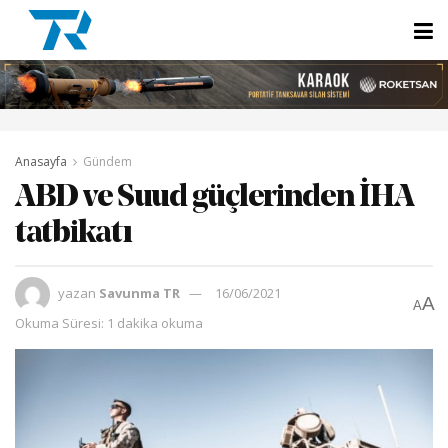
Anasayfa
Gündem
ABD ve Suud güçlerinden İHA
tatbikatı
yazan
Savunma TR
16/06/2021
A
A
Okuma Süresi: 1 dakika okuma