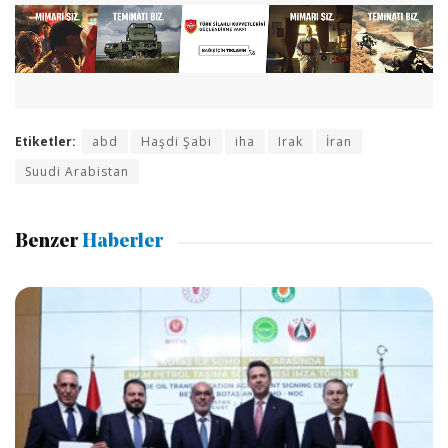
Etiketler:
abd
Haşdi Şabi
iha
Irak
İran
Suudi Arabistan
Benzer
Haberler