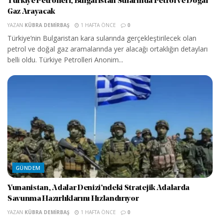
Türkiye Petrolleri, Bulgaristan Sularında Petrol ve Doğal
Gaz Arayacak
YAZAN
KÜBRA DEMIRBAŞ
1 HAFTA ÖNCE
0
Türkiye’nin Bulgaristan kara sularında gerçekleştirilecek olan
petrol ve doğal gaz aramalarında yer alacağı ortaklığın detayları
belli oldu. Türkiye Petrolleri Anonim...
GÜNDEM
Yunanistan, Adalar Denizi’ndeki Stratejik Adalarda
Savunma Hazırlıklarını Hızlandırıyor
YAZAN
KÜBRA DEMIRBAŞ
1 HAFTA ÖNCE
0