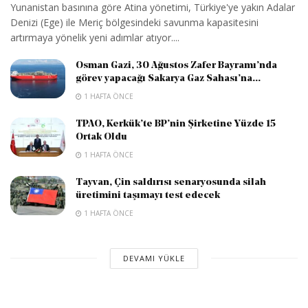
Yunanistan basınına göre Atina yönetimi, Türkiye'ye yakın Adalar
Denizi (Ege) ile Meriç bölgesindeki savunma kapasitesini
artırmaya yönelik yeni adımlar atıyor....
Osman Gazi, 30 Ağustos Zafer Bayramı’nda
görev yapacağı Sakarya Gaz Sahası’na...
1 HAFTA ÖNCE
TPAO, Kerkük’te BP’nin Şirketine Yüzde 15
Ortak Oldu
1 HAFTA ÖNCE
Tayvan, Çin saldırısı senaryosunda silah
üretimini taşımayı test edecek
1 HAFTA ÖNCE
DEVAMI YÜKLE