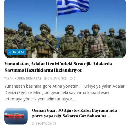
GÜNDEM
Yunanistan, Adalar Denizi’ndeki Stratejik Adalarda
Savunma Hazırlıklarını Hızlandırıyor
YAZAN
KÜBRA DEMIRBAŞ
6 GÜN ÖNCE
0
Yunanistan basınına göre Atina yönetimi, Türkiye'ye yakın Adalar
Denizi (Ege) ile Meriç bölgesindeki savunma kapasitesini
artırmaya yönelik yeni adımlar atıyor....
Osman Gazi, 30 Ağustos Zafer Bayramı’nda
görev yapacağı Sakarya Gaz Sahası’na...
1 HAFTA ÖNCE