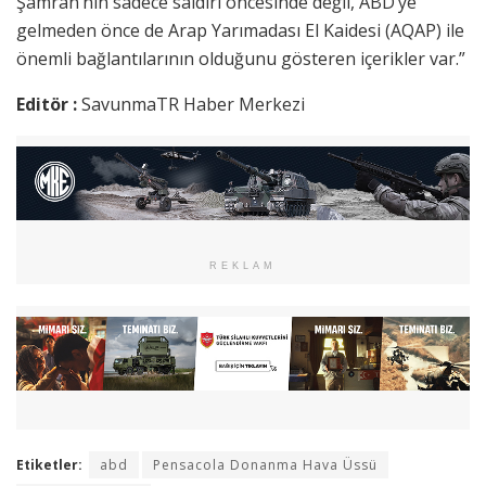
Şamran’nın sadece saldırı öncesinde değil, ABD’ye
gelmeden önce de Arap Yarımadası El Kaidesi (AQAP) ile
önemli bağlantılarının olduğunu gösteren içerikler var.”
Editör :
SavunmaTR Haber Merkezi
REKLAM
Etiketler:
abd
Pensacola Donanma Hava Üssü