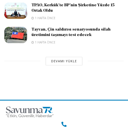
TPAO, Kerkük’te BP’nin Şirketine Yüzde 15
Ortak Oldu
1 HAFTA ÖNCE
Tayvan, Çin saldırısı senaryosunda silah
üretimini taşımayı test edecek
1 HAFTA ÖNCE
DEVAMI YÜKLE
Anasayfa
Gündem
Rusya, AB’nin Navalnıy
kararını ‘hayal kırıklığı’ olarak
nitelendirdi