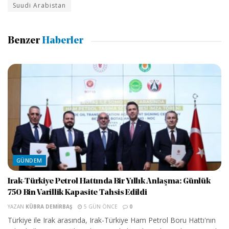
Suudi Arabistan
Benzer
Haberler
GÜNDEM
Irak-Türkiye Petrol Hattında Bir Yıllık Anlaşma: Günlük
750 Bin Varillik Kapasite Tahsis Edildi
YAZAN
KÜBRA DEMIRBAŞ
5 GÜN ÖNCE
0
Türkiye ile Irak arasında, Irak-Türkiye Ham Petrol Boru Hattı'nın