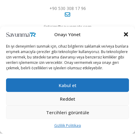
yazan
Savunma TR
23/02/2021
A
A
Okuma Süresi: 2 dakika okuma
Onayı Yönet
En iyi deneyimleri sunmak için, cihaz bilgilerini saklamak ve/veya bunlara
erişmek amacıyla çerezler gibi teknolojiler kullanıyoruz. Bu teknolojilere
izin vermek, bu sitedeki tarama davranışı veya benzersiz kimlikler gibi
verileri işlememize izin verecektir. Onay vermemek veya onayı geri
çekmek, belirli özellikleri ve işlevleri olumsuz etkileyebilir.
Kabul et
Reddet
Tercihleri görüntüle
Rusya Dışişleri Bakanlığı, Avrupa Birliği (AB) ülkelerinin
Gizlilik Politikası
dışişleri bakanlarının Rus muhalif Aleksey Navalnıy’ın