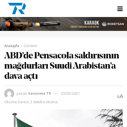
Anasayfa
Gündem
ABD’de Pensacola saldırısının
mağdurları Suudi Arabistan’a
dava açtı
yazan
Savunma TR
23/02/2021
A
A
Okuma Süresi: 2 dakika okuma