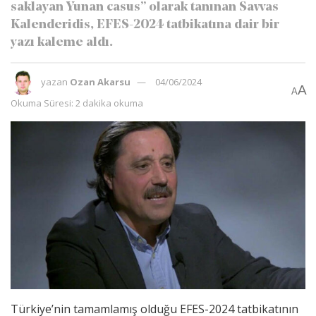
saklayan Yunan casus’’ olarak tanınan Savvas
Kalenderidis, EFES-2024 tatbikatına dair bir
yazı kaleme aldı.
yazan
Ozan Akarsu
04/06/2024
A
A
Okuma Süresi: 2 dakika okuma
Türkiye’nin tamamlamış olduğu EFES-2024 tatbikatının