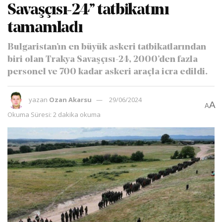
Savaşçısı-24’’ tatbikatını
tamamladı
Bulgaristan’ın en büyük askeri tatbikatlarından
biri olan Trakya Savaşçısı-24, 2000’den fazla
personel ve 700 kadar askeri araçla icra edildi.
yazan
Ozan Akarsu
29/06/2024
A
A
Okuma Süresi: 2 dakika okuma