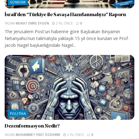
GÜNDEM
İsrail’den “Türkiye ile Savaşa Hazırlanmalıyız” Raporu
YAZAN
MURAT EMRE EYGÜN
2 YIL ÖNCE
0
The Jerusalem Post'un haberine göre Başbakan Binyamin
Netanyahu'nun talimatıyla yaklaşık 15 yıl önce kurulan ve Prof.
Jacob Nagel başkanlığındaki Nagel...
POLITIKA
Dezenformasyon Nedir?
YAZAN
MUHAMMET YIĞIT ÖZDEMIR
2 YIL ÖNCE
0