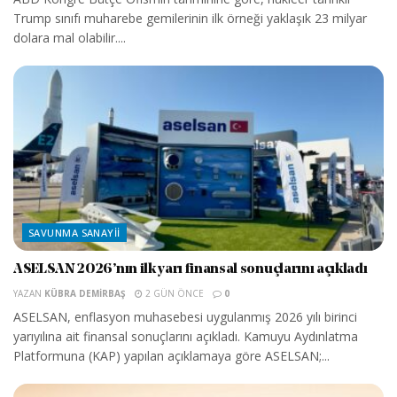
Trump sınıfı muharebe gemilerinin ilk örneği yaklaşık 23 milyar
dolara mal olabilir....
SAVUNMA SANAYII
ASELSAN 2026’nın ilk yarı finansal sonuçlarını açıkladı
YAZAN
KÜBRA DEMIRBAŞ
2 GÜN ÖNCE
0
ASELSAN, enflasyon muhasebesi uygulanmış 2026 yılı birinci
yarıyılına ait finansal sonuçlarını açıkladı. Kamuyu Aydınlatma
Platformuna (KAP) yapılan açıklamaya göre ASELSAN;...