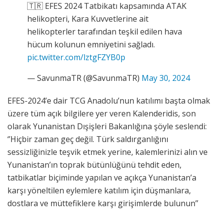
🇹🇷 EFES 2024 Tatbikatı kapsamında ATAK
helikopteri, Kara Kuvvetlerine ait
helikopterler tarafından teşkil edilen hava
hücum kolunun emniyetini sağladı.
pic.twitter.com/lztgFZYB0p
— SavunmaTR (@SavunmaTR)
May 30, 2024
EFES-2024’e dair TCG Anadolu’nun katılımı başta olmak
üzere tüm açık bilgilere yer veren Kalenderidis, son
olarak Yunanistan Dışişleri Bakanlığına şöyle seslendi:
‘’Hiçbir zaman geç değil. Türk saldırganlığını
sessizliğinizle teşvik etmek yerine, kalemlerinizi alın ve
Yunanistan’ın toprak bütünlüğünü tehdit eden,
tatbikatlar biçiminde yapılan ve açıkça Yunanistan’a
karşı yöneltilen eylemlere katılım için düşmanlara,
dostlara ve müttefiklere karşı girişimlerde bulunun’’