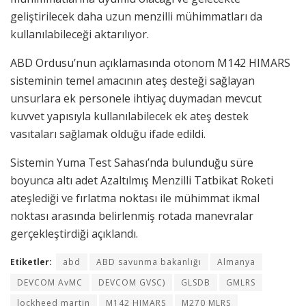
geliştirilecek daha uzun menzilli mühimmatları da
kullanılabileceği aktarılıyor.
ABD Ordusu’nun açıklamasında otonom M142 HIMARS
sisteminin temel amacının ateş desteği sağlayan
unsurlara ek personele ihtiyaç duymadan mevcut
kuvvet yapısıyla kullanılabilecek ek ateş destek
vasıtaları sağlamak olduğu ifade edildi.
Sistemin Yuma Test Sahası’nda bulunduğu süre
boyunca altı adet Azaltılmış Menzilli Tatbikat Roketi
ateşlediği ve fırlatma noktası ile mühimmat ikmal
noktası arasında belirlenmiş rotada manevralar
gerçekleştirdiği açıklandı.
Etiketler:
abd
ABD savunma bakanlığı
Almanya
DEVCOM AvMC
DEVCOM GVSC)
GLSDB
GMLRS
lockheed martin
M142 HIMARS
M270 MLRS