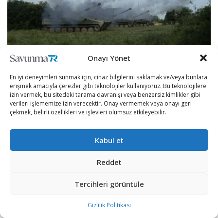
Onayı Yönet
En iyi deneyimleri sunmak için, cihaz bilgilerini saklamak ve/veya bunlara
erişmek amacıyla çerezler gibi teknolojiler kullanıyoruz. Bu teknolojilere
Bulgaristan’da bulunan NATO’ya bağlı Çokuluslu Savaş
izin vermek, bu sitedeki tarama davranışı veya benzersiz kimlikler gibi
Grubu bünyesinde yer alan personeller, Askeri Tıp
verileri işlememize izin verecektir. Onay vermemek veya onayı geri
çekmek, belirli özellikleri ve işlevleri olumsuz etkileyebilir.
Akademisi ekipleri, Askeri Polis teşkilatı mensupları,
Georgi Rakovski Askeri Akademisi ile Vasil Levski Ulusal
Askeri Üniversitesi’nden subaylar ve öğrenciler, ABD
Kabul et
ordusuna bağlı asker ve sivil ekipler de eşlik etti.
Reddet
Tercihleri görüntüle
Gizlilik Politikası