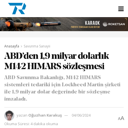
Anasayfa
Savunma Sanayii
ABD’den 1,9 milyar dolarlık
M142 HIMARS sözleşmesi
ABD Savunma Bakanlığı, M142 HIMARS
sistemleri tedariki için Lockheed Martin şirketi
ile 1,9 milyar dolar değerinde bir sözleşme
imzaladı.
yazan
Oğuzhan Karakuş
04/06/2024
A
A
Okuma Süresi: 4 dakika okuma