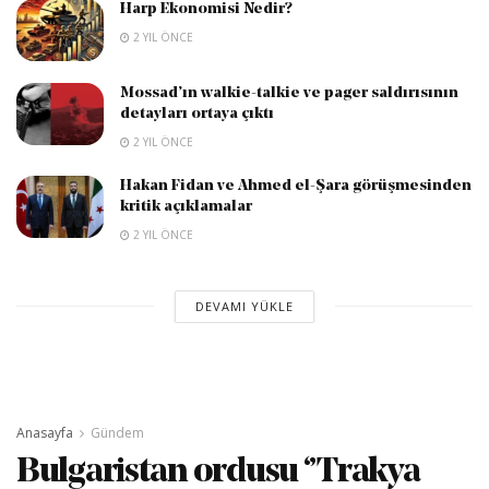
Harp Ekonomisi Nedir?
2 YIL ÖNCE
Mossad’ın walkie-talkie ve pager saldırısının
detayları ortaya çıktı
2 YIL ÖNCE
Hakan Fidan ve Ahmed el-Şara görüşmesinden
kritik açıklamalar
2 YIL ÖNCE
DEVAMI YÜKLE
Anasayfa
Gündem
Bulgaristan ordusu ‘’Trakya