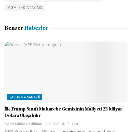
MGM-140 ATACMS
Benzer
Haberler
SAVUNMA SANAYII
İlk Trump Sınıfı Muharebe Gemisinin Maliyeti 23 Milyar
Dolara Ulaşabilir
YAZAN
KÜBRA DEMIRBAŞ
17 SAAT ÖNCE
0
ABD Kongre Bütçe Ofisi’nin tahminine göre, nükleer tahrikli