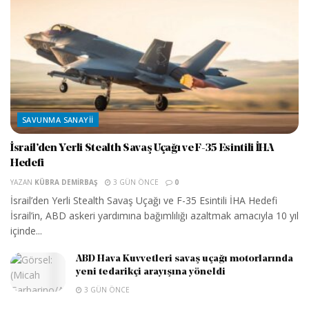
SAVUNMA SANAYII
İsrail’den Yerli Stealth Savaş Uçağı ve F-35 Esintili İHA
Hedefi
YAZAN
KÜBRA DEMIRBAŞ
3 GÜN ÖNCE
0
İsrail’den Yerli Stealth Savaş Uçağı ve F-35 Esintili İHA Hedefi
İsrail’in, ABD askeri yardımına bağımlılığı azaltmak amacıyla 10 yıl
içinde...
ABD Hava Kuvvetleri savaş uçağı motorlarında
yeni tedarikçi arayışına yöneldi
3 GÜN ÖNCE