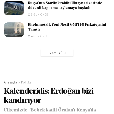
Rusya’nın Starlink rakibi Ukrayna üzerinde
düzenli kapsama sağlamaya başladı
3 GÜN ÖNCE
Rheinmetall, Yeni Nesil GMF140 Fırkateynini
Tanıttı
4 GÜN ÖNCE
DEVAMI YÜKLE
Anasayfa
Politika
Kalenderidis: Erdoğan bizi
kandırıyor
Ülkemizde ‘’Bebek katili Öcalan'ı Kenya'da