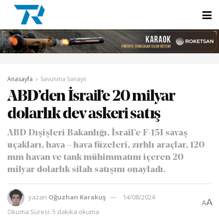
Anasayfa
Savunma Sanayii
ABD’den İsrail’e 20 milyar
dolarlık dev askeri satış
ABD Dışişleri Bakanlığı, İsrail’e F-15I savaş
uçakları, hava – hava füzeleri, zırhlı araçlar, 120
mm havan ve tank mühimmatını içeren 20
milyar dolarlık silah satışını onayladı.
yazan
Oğuzhan Karakuş
14/08/2024
A
A
Okuma Süresi: 5 dakika okuma