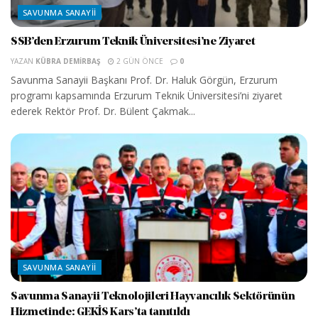
SAVUNMA SANAYII
SSB’den Erzurum Teknik Üniversitesi’ne Ziyaret
YAZAN
KÜBRA DEMIRBAŞ
2 GÜN ÖNCE
0
Savunma Sanayii Başkanı Prof. Dr. Haluk Görgün, Erzurum
programı kapsamında Erzurum Teknik Üniversitesi’ni ziyaret
ederek Rektör Prof. Dr. Bülent Çakmak...
SAVUNMA SANAYII
Savunma Sanayii Teknolojileri Hayvancılık Sektörünün
Hizmetinde: GEKİS Kars’ta tanıtıldı