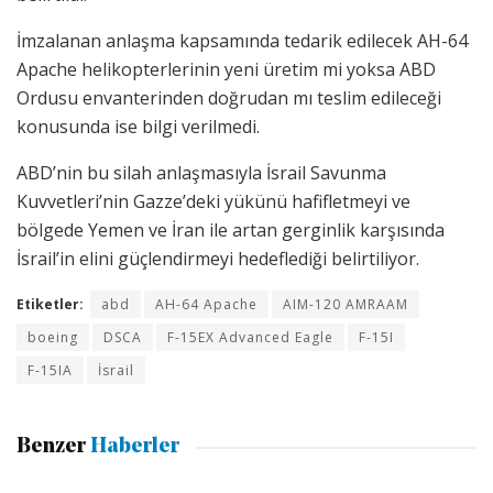
İmzalanan anlaşma kapsamında tedarik edilecek AH-64
Apache helikopterlerinin yeni üretim mi yoksa ABD
Ordusu envanterinden doğrudan mı teslim edileceği
konusunda ise bilgi verilmedi.
ABD’nin bu silah anlaşmasıyla İsrail Savunma
Kuvvetleri’nin Gazze’deki yükünü hafifletmeyi ve
bölgede Yemen ve İran ile artan gerginlik karşısında
İsrail’in elini güçlendirmeyi hedeflediği belirtiliyor.
Etiketler:
abd
AH-64 Apache
AIM-120 AMRAAM
boeing
DSCA
F-15EX Advanced Eagle
F-15I
F-15IA
İsrail
Benzer
Haberler