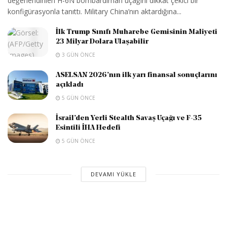
değerlendirilen H-6N bombardıman uçağını dikkat çekici bir
konfigürasyonla tanıttı. Military China’nın aktardığına...
İlk Trump Sınıfı Muharebe Gemisinin Maliyeti
23 Milyar Dolara Ulaşabilir
3 GÜN ÖNCE
ASELSAN 2026’nın ilk yarı finansal sonuçlarını
açıkladı
5 GÜN ÖNCE
İsrail’den Yerli Stealth Savaş Uçağı ve F-35
Esintili İHA Hedefi
5 GÜN ÖNCE
DEVAMI YÜKLE