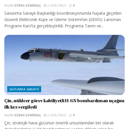
YAZAN
KÜBRA DEMIRBAŞ
2 GÜN ÖNCE
0
Savunma Sanayii Başkanlığı koordinasyonunda hayata geçirilen
Güvenli Elektronik Küpe ve İzleme Sistemi’nin (GEKİS) Lansman
Programı Kars’ta gerçekleştirildi. Programa Tarım ve...
SAVUNMA SANAYII
Çin, nükleer görev kabiliyetli H-6N bombardıman uçağını
ilk kez sergiledi
YAZAN
KÜBRA DEMIRBAŞ
2 GÜN ÖNCE
0
Çin, stratejik hava gücünün önemli unsurlarından biri olarak