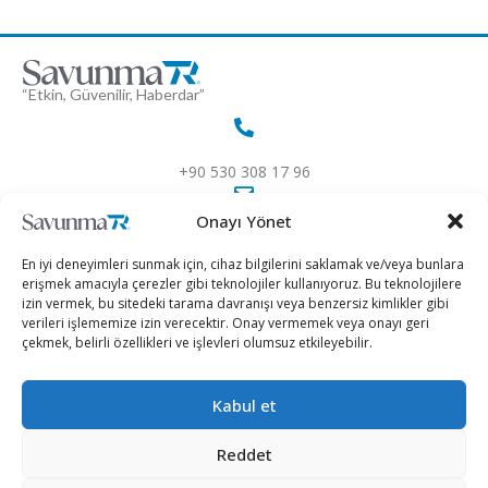
“Etkin, Güvenilir, Haberdar”
+90 530 308 17 96
Onayı Yönet
iletisim@savunmatr.com
En iyi deneyimleri sunmak için, cihaz bilgilerini saklamak ve/veya bunlara
erişmek amacıyla çerezler gibi teknolojiler kullanıyoruz. Bu teknolojilere
izin vermek, bu sitedeki tarama davranışı veya benzersiz kimlikler gibi
verileri işlememize izin verecektir. Onay vermemek veya onayı geri
2026 © Savunma TR. Tüm Hakları Saklıdır.
çekmek, belirli özellikleri ve işlevleri olumsuz etkileyebilir.
Savunma Sanayii
Kategoriler
SavunmaTR
Kabul et
Hava Platformları
Siber Güvenlik
Hakkımızda
Kara Platformları
Teknoloji
Kariyer
Reddet
Deniz Platformları
Röportajlar
Gizlilik Politikası