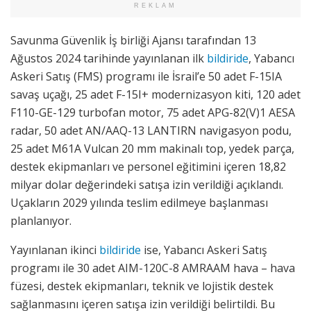
REKLAM
Savunma Güvenlik İş birliği Ajansı tarafından 13
Ağustos 2024 tarihinde yayınlanan ilk
bildiride
, Yabancı
Askeri Satış (FMS) programı ile İsrail’e 50 adet F-15IA
savaş uçağı, 25 adet F-15I+ modernizasyon kiti, 120 adet
F110-GE-129 turbofan motor, 75 adet APG-82(V)1 AESA
radar, 50 adet AN/AAQ-13 LANTIRN navigasyon podu,
25 adet M61A Vulcan 20 mm makinalı top, yedek parça,
destek ekipmanları ve personel eğitimini içeren 18,82
milyar dolar değerindeki satışa izin verildiği açıklandı.
Uçakların 2029 yılında teslim edilmeye başlanması
planlanıyor.
Yayınlanan ikinci
bildiride
ise, Yabancı Askeri Satış
programı ile 30 adet AIM-120C-8 AMRAAM hava – hava
füzesi, destek ekipmanları, teknik ve lojistik destek
sağlanmasını içeren satışa izin verildiği belirtildi. Bu