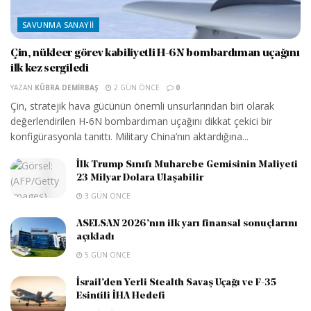
SAVUNMA SANAYII
Çin, nükleer görev kabiliyetli H-6N bombardıman uçağını
ilk kez sergiledi
YAZAN
KÜBRA DEMIRBAŞ
2 GÜN ÖNCE
0
Çin, stratejik hava gücünün önemli unsurlarından biri olarak
değerlendirilen H-6N bombardıman uçağını dikkat çekici bir
konfigürasyonla tanıttı. Military China’nın aktardığına...
İlk Trump Sınıfı Muharebe Gemisinin Maliyeti
23 Milyar Dolara Ulaşabilir
3 GÜN ÖNCE
ASELSAN 2026’nın ilk yarı finansal sonuçlarını
açıkladı
5 GÜN ÖNCE
İsrail’den Yerli Stealth Savaş Uçağı ve F-35
Esintili İHA Hedefi