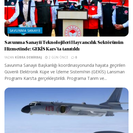
SAVUNMA SANAYII
Savunma Sanayii Teknolojileri Hayvancılık Sektörünün
Hizmetinde: GEKİS Kars’ta tanıtıldı
YAZAN
KÜBRA DEMIRBAŞ
2 GÜN ÖNCE
0
Savunma Sanayii Başkanlığı koordinasyonunda hayata geçirilen
Güvenli Elektronik Küpe ve İzleme Sistemi’nin (GEKİS) Lansman
Programı Kars’ta gerçekleştirildi. Programa Tarım ve...