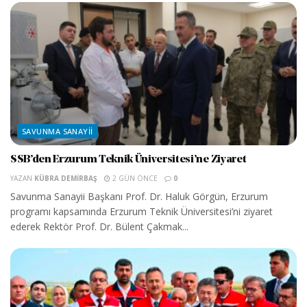
SAVUNMA SANAYII
SSB’den Erzurum Teknik Üniversitesi’ne Ziyaret
YAZAN
KÜBRA DEMIRBAŞ
2 GÜN ÖNCE
0
Savunma Sanayii Başkanı Prof. Dr. Haluk Görgün, Erzurum
programı kapsamında Erzurum Teknik Üniversitesi’ni ziyaret
ederek Rektör Prof. Dr. Bülent Çakmak...