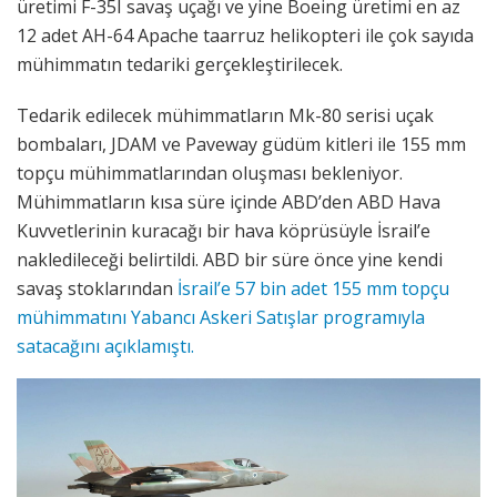
üretimi F-35I savaş uçağı ve yine Boeing üretimi en az
12 adet AH-64 Apache taarruz helikopteri ile çok sayıda
mühimmatın tedariki gerçekleştirilecek.
Tedarik edilecek mühimmatların Mk-80 serisi uçak
bombaları, JDAM ve Paveway güdüm kitleri ile 155 mm
topçu mühimmatlarından oluşması bekleniyor.
Mühimmatların kısa süre içinde ABD’den ABD Hava
Kuvvetlerinin kuracağı bir hava köprüsüyle İsrail’e
nakledileceği belirtildi. ABD bir süre önce yine kendi
savaş stoklarından
İsrail’e 57 bin adet 155 mm topçu
mühimmatını Yabancı Askeri Satışlar programıyla
satacağını açıklamıştı.