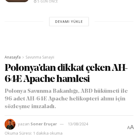
5 GÜN ÖNCE
DEVAMI YÜKLE
Anasayfa
Savunma Sanayii
Polonya’dan dikkat çeken AH-
64E Apache hamlesi
Polonya Savunma Bakanlığı, ABD hükümeti ile
96 adet AH-64E Apache helikopteri alımı için
sözleşme imzaladı.
yazan
Soner Eruçar
13/08/2024
A
A
Okuma Süresi: 1 dakika okuma