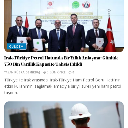
GÜNDEM
Irak-Türkiye Petrol Hattında Bir Yıllık Anlaşma: Günlük
750 Bin Varillik Kapasite Tahsis Edildi
YAZAN
KÜBRA DEMIRBAŞ
5 GÜN ÖNCE
0
Türkiye ile Irak arasında, Irak-Türkiye Ham Petrol Boru Hattı'nın
etkin kullanımını sağlamak amacıyla bir yıl süreli yeni ham petrol
taşıma...