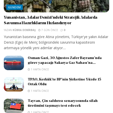
GÜNDEM
Yunanistan, Adalar Denizi’ndeki Stratejik Adalarda
Savunma Hazırlıklarını Hızlandırıyor
YAZAN
KÜBRA DEMIRBAŞ
7 GÜN ÖNCE
0
Yunanistan basınına göre Atina yönetimi, Türkiye'ye yakın Adalar
Denizi (Ege) ile Meriç bölgesindeki savunma kapasitesini
artırmaya yönelik yeni adımlar atıyor....
Osman Gazi, 30 Ağustos Zafer Bayramı’nda
görev yapacağı Sakarya Gaz Sahası’na...
1 HAFTA ÖNCE
TPAO, Kerkük’te BP’nin Şirketine Yüzde 15
Ortak Oldu
1 HAFTA ÖNCE
Tayvan, Çin saldırısı senaryosunda silah
üretimini taşımayı test edecek
1 HAFTA ÖNCE