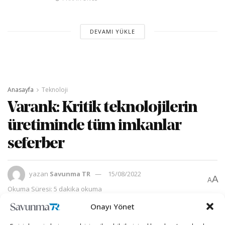
DEVAMI YÜKLE
Anasayfa
Teknoloji
Varank: Kritik teknolojilerin
üretiminde tüm imkanlar
seferber
yazan
Savunma TR
15/08/2022
A
A
Okuma Süresi: 5 dakika okuma
Onayı Yönet