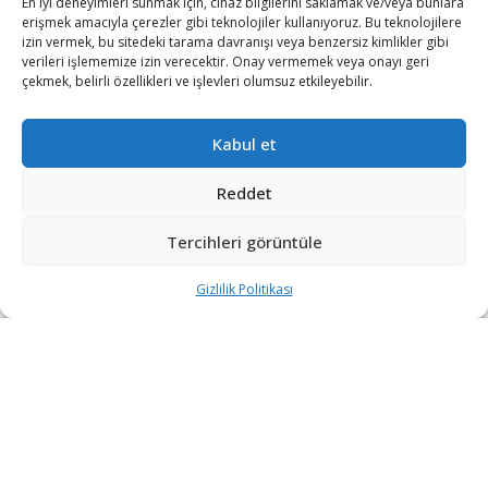
En iyi deneyimleri sunmak için, cihaz bilgilerini saklamak ve/veya bunlara
erişmek amacıyla çerezler gibi teknolojiler kullanıyoruz. Bu teknolojilere
izin vermek, bu sitedeki tarama davranışı veya benzersiz kimlikler gibi
verileri işlememize izin verecektir. Onay vermemek veya onayı geri
çekmek, belirli özellikleri ve işlevleri olumsuz etkileyebilir.
Kabul et
Reddet
Tercihleri görüntüle
Sanayi ve Teknoloji Bakanı Mustafa Varank, Bartın Kültür
Merkezi’nde düzenlenen Sosyal Gelişmeyi Destekleme
Gizlilik Politikası
Programı (SOGEP) Projeleri Toplu Açılış ve İmza
Töreni’nde yaptığı konuşmada, Batı Karadeniz Kalkınma
Ajansının (BAKKA) destekleriyle hayata geçirilen ve
toplam yatırım tutarı 28,5 milyon lirayı bulan 12 projenin
resmi açılışı için şehre geldiklerini belirtti.
Projelere destek