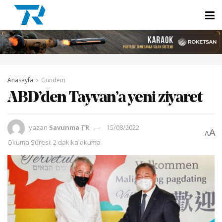
Anasayfa
Gündem
ABD’den Tayvan’a yeni ziyaret
yazan
Savunma TR
15/08/2022
A
A
Okuma Süresi: 2 dakika okuma