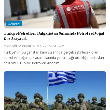
GÜNDEM
Türkiye Petrolleri, Bulgaristan Sularında Petrol ve Doğal
Gaz Arayacak
YAZAN
KÜBRA DEMIRBAŞ
6 GÜN ÖNCE
0
Türkiye’nin Bulgaristan kara sularında gerçekleştirilecek olan
petrol ve doğal gaz aramalarında yer alacağı ortaklığın detayları
belli oldu. Türkiye Petrolleri Anonim...