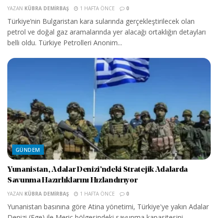
YAZAN
KÜBRA DEMIRBAŞ
1 HAFTA ÖNCE
0
Türkiye’nin Bulgaristan kara sularında gerçekleştirilecek olan
petrol ve doğal gaz aramalarında yer alacağı ortaklığın detayları
belli oldu. Türkiye Petrolleri Anonim...
GÜNDEM
Yunanistan, Adalar Denizi’ndeki Stratejik Adalarda
Savunma Hazırlıklarını Hızlandırıyor
YAZAN
KÜBRA DEMIRBAŞ
1 HAFTA ÖNCE
0
Yunanistan basınına göre Atina yönetimi, Türkiye'ye yakın Adalar
Denizi (Ege) ile Meriç bölgesindeki savunma kapasitesini