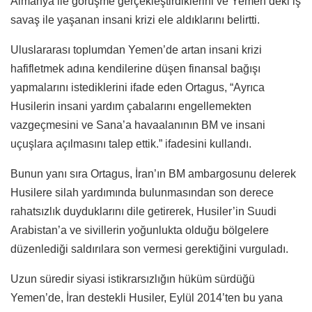
Almanya ile görüşme gerçekleştirdiklerini ve Yemen’deki iş
savaş ile yaşanan insani krizi ele aldıklarını belirtti.
Uluslararası toplumdan Yemen’de artan insani krizi
hafifletmek adına kendilerine düşen finansal bağışı
yapmalarını istediklerini ifade eden Ortagus, “Ayrıca
Husilerin insani yardım çabalarını engellemekten
vazgeçmesini ve Sana’a havaalanının BM ve insani
uçuşlara açılmasını talep ettik.” ifadesini kullandı.
Bunun yanı sıra Ortagus, İran’ın BM ambargosunu delerek
Husilere silah yardımında bulunmasından son derece
rahatsızlık duyduklarını dile getirerek, Husiler’in Suudi
Arabistan’a ve sivillerin yoğunlukta olduğu bölgelere
düzenlediği saldırılara son vermesi gerektiğini vurguladı.
Uzun süredir siyasi istikrarsızlığın hüküm sürdüğü
Yemen’de, İran destekli Husiler, Eylül 2014’ten bu yana