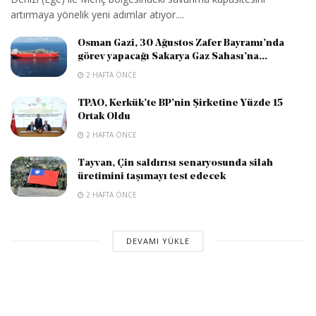
artırmaya yönelik yeni adımlar atıyor....
Osman Gazi, 30 Ağustos Zafer Bayramı’nda
görev yapacağı Sakarya Gaz Sahası’na...
2 HAFTA ÖNCE
TPAO, Kerkük’te BP’nin Şirketine Yüzde 15
Ortak Oldu
2 HAFTA ÖNCE
Tayvan, Çin saldırısı senaryosunda silah
üretimini taşımayı test edecek
2 HAFTA ÖNCE
DEVAMI YÜKLE