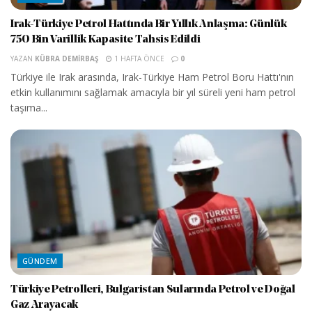
Irak-Türkiye Petrol Hattında Bir Yıllık Anlaşma: Günlük
750 Bin Varillik Kapasite Tahsis Edildi
YAZAN
KÜBRA DEMIRBAŞ
1 HAFTA ÖNCE
0
Türkiye ile Irak arasında, Irak-Türkiye Ham Petrol Boru Hattı'nın
etkin kullanımını sağlamak amacıyla bir yıl süreli yeni ham petrol
taşıma...
GÜNDEM
Türkiye Petrolleri, Bulgaristan Sularında Petrol ve Doğal
Gaz Arayacak