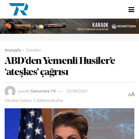
Anasayfa
Gündem
ABD’den Yemenli Husiler’e
‘ateşkes’ çağrısı
yazan
Savunma TR
23/09/2020
A
A
Okuma Süresi: 2 dakika okuma