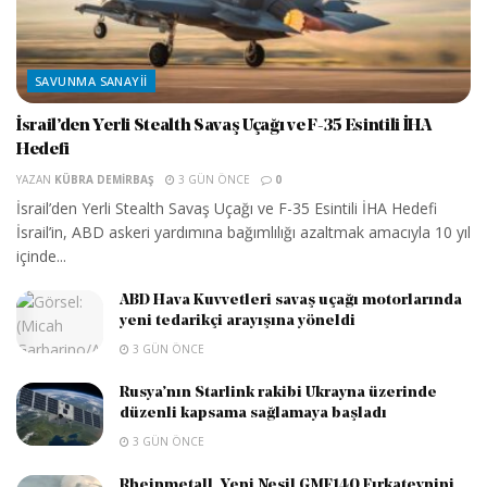
SAVUNMA SANAYII
İsrail’den Yerli Stealth Savaş Uçağı ve F-35 Esintili İHA
Hedefi
YAZAN
KÜBRA DEMIRBAŞ
3 GÜN ÖNCE
0
İsrail’den Yerli Stealth Savaş Uçağı ve F-35 Esintili İHA Hedefi
İsrail’in, ABD askeri yardımına bağımlılığı azaltmak amacıyla 10 yıl
içinde...
ABD Hava Kuvvetleri savaş uçağı motorlarında
yeni tedarikçi arayışına yöneldi
3 GÜN ÖNCE
Rusya’nın Starlink rakibi Ukrayna üzerinde
düzenli kapsama sağlamaya başladı
3 GÜN ÖNCE
Rheinmetall, Yeni Nesil GMF140 Fırkateynini