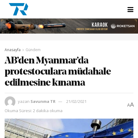
Anasayfa
Gündem
AB’den Myanmar’da
protestoculara müdahale
edilmesine kınama
yazan
Savunma TR
21/02/2021
A
A
Okuma Süresi: 2 dakika okuma