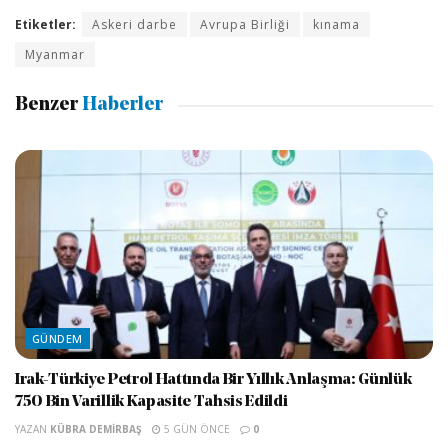
Etiketler:
Askeri darbe
Avrupa Birliği
kınama
Myanmar
Benzer
Haberler
GÜNDEM
Irak-Türkiye Petrol Hattında Bir Yıllık Anlaşma: Günlük
750 Bin Varillik Kapasite Tahsis Edildi
YAZAN
KÜBRA DEMIRBAŞ
5 GÜN ÖNCE
0