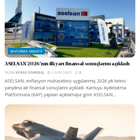
SAVUNMA SANAYII
ASELSAN 2026’nın ilk yarı finansal sonuçlarını açıkladı
YAZAN
KÜBRA DEMIRBAŞ
2 GÜN ÖNCE
0
ASELSAN, enflasyon muhasebesi uygulanmış 2026 yılı birinci
yarıyılına ait finansal sonuçlarını açıkladı. Kamuyu Aydınlatma
Platformuna (KAP) yapılan açıklamaya göre ASELSAN;...