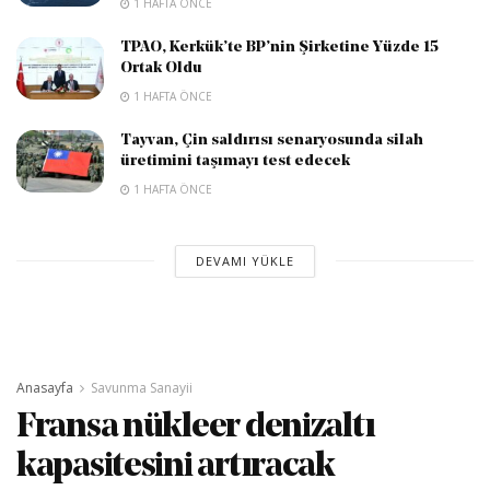
1 HAFTA ÖNCE
TPAO, Kerkük’te BP’nin Şirketine Yüzde 15
Ortak Oldu
1 HAFTA ÖNCE
Tayvan, Çin saldırısı senaryosunda silah
üretimini taşımayı test edecek
1 HAFTA ÖNCE
DEVAMI YÜKLE
Anasayfa
Savunma Sanayii
Fransa nükleer denizaltı
kapasitesini artıracak