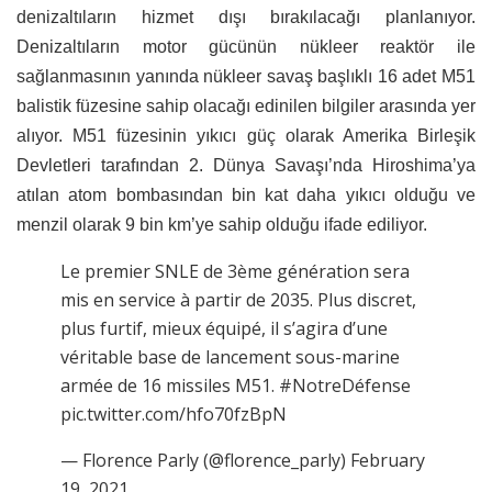
denizaltıların hizmet dışı bırakılacağı planlanıyor.
Denizaltıların motor gücünün nükleer reaktör ile
sağlanmasının yanında nükleer savaş başlıklı 16 adet M51
balistik füzesine sahip olacağı edinilen bilgiler arasında yer
alıyor. M51 füzesinin yıkıcı güç olarak Amerika Birleşik
Devletleri tarafından 2. Dünya Savaşı’nda Hiroshima’ya
atılan atom bombasından bin kat daha yıkıcı olduğu ve
menzil olarak 9 bin km’ye sahip olduğu ifade ediliyor.
Le premier SNLE de 3ème génération sera
mis en service à partir de 2035. Plus discret,
plus furtif, mieux équipé, il s’agira d’une
véritable base de lancement sous-marine
armée de 16 missiles M51. #NotreDéfense
pic.twitter.com/hfo70fzBpN
— Florence Parly (@florence_parly) February
19, 2021