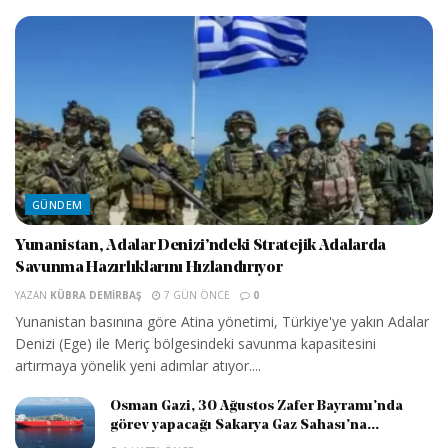
GÜNDEM
Yunanistan, Adalar Denizi’ndeki Stratejik Adalarda
Savunma Hazırlıklarını Hızlandırıyor
YAZAN
KÜBRA DEMIRBAŞ
7 GÜN ÖNCE
0
Yunanistan basınına göre Atina yönetimi, Türkiye'ye yakın Adalar
Denizi (Ege) ile Meriç bölgesindeki savunma kapasitesini
artırmaya yönelik yeni adımlar atıyor....
Osman Gazi, 30 Ağustos Zafer Bayramı’nda
görev yapacağı Sakarya Gaz Sahası’na...