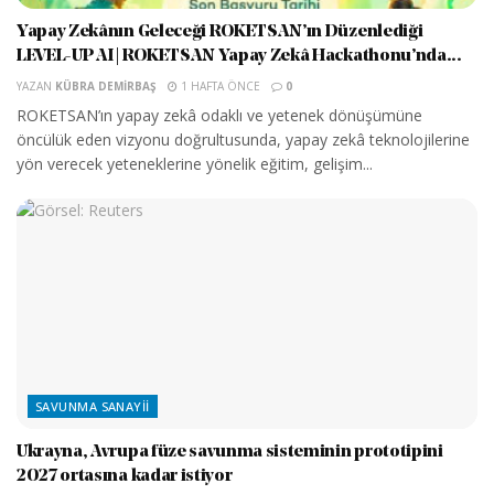
Yapay Zekânın Geleceği ROKETSAN’ın Düzenlediği
LEVEL-UP AI | ROKETSAN Yapay Zekâ Hackathonu’nda...
YAZAN
KÜBRA DEMIRBAŞ
1 HAFTA ÖNCE
0
ROKETSAN’ın yapay zekâ odaklı ve yetenek dönüşümüne
öncülük eden vizyonu doğrultusunda, yapay zekâ teknolojilerine
yön verecek yeteneklerine yönelik eğitim, gelişim...
SAVUNMA SANAYII
Ukrayna, Avrupa füze savunma sisteminin prototipini
2027 ortasına kadar istiyor