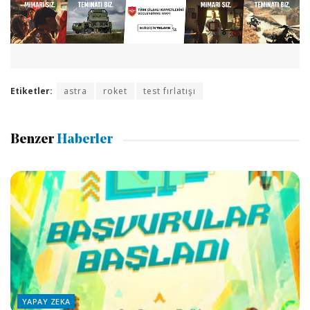
Etiketler:
astra
roket
test fırlatışı
Benzer
Haberler
YAPAY ZEKA