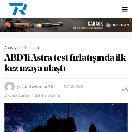
Anasayfa
Teknoloji
ABD’li Astra test fırlatışında ilk
kez uzaya ulaştı
yazan
Savunma TR
17/12/2020
A
A
Okuma Süresi: 1 dakika okuma