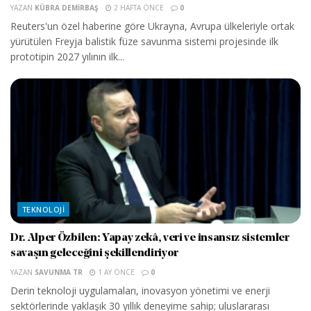
YAZAN
KÜBRA DEMIRBAŞ
2 HAFTA ÖNCE
0
Reuters'un özel haberine göre Ukrayna, Avrupa ülkeleriyle ortak
yürütülen Freyja balistik füze savunma sistemi projesinde ilk
prototipin 2027 yılının ilk...
TEKNOLOJI
Dr. Alper Özbilen: Yapay zekâ, veri ve insansız sistemler
savaşın geleceğini şekillendiriyor
YAZAN
SAVUNMA TR
1 AY ÖNCE
0
Derin teknoloji uygulamaları, inovasyon yönetimi ve enerji
sektörlerinde yaklaşık 30 yıllık deneyime sahip; uluslararası