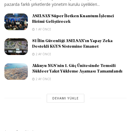
pazarda farklı şirketlerde yönetim kurulu üyelikleri...
ASELSAN Süper İletken Kuantum İşlemci
Birimi Geliştirecek
1 AY ÖNCE
81 İlin Güvenliği ASELSAN’ın Yapay Zeka
Destekli KGYS Sistemine Emanet
2 AY ÖNCE
Akkuyu NGS’nin 1. Güç Ünitesinde Temsili
Nükleer Yakıt Yükleme Aşaması Tamamlandı
2 AY ÖNCE
DEVAMI YÜKLE