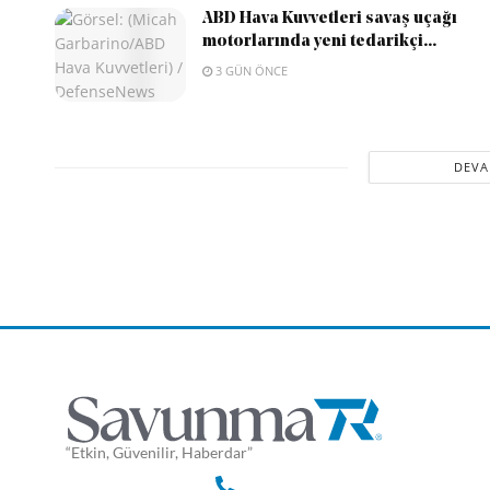
ABD Hava Kuvvetleri savaş uçağı
motorlarında yeni tedarikçi...
3 GÜN ÖNCE
DEVA
Anasayfa
Teknoloji
BAE’de yapay zeka ile 3
vurgun