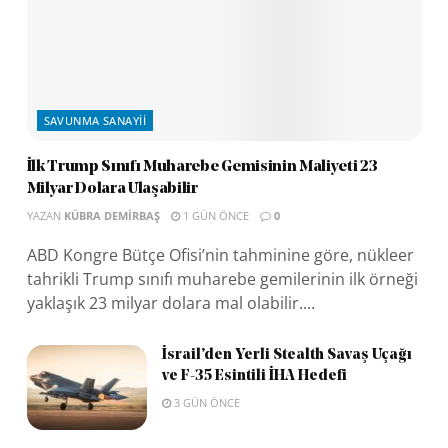
SAVUNMA SANAYII
İlk Trump Sınıfı Muharebe Gemisinin Maliyeti 23
Milyar Dolara Ulaşabilir
YAZAN
KÜBRA DEMIRBAŞ
1 GÜN ÖNCE
0
ABD Kongre Bütçe Ofisi’nin tahminine göre, nükleer
tahrikli Trump sınıfı muharebe gemilerinin ilk örneği
yaklaşık 23 milyar dolara mal olabilir....
İsrail’den Yerli Stealth Savaş Uçağı
ve F-35 Esintili İHA Hedefi
3 GÜN ÖNCE