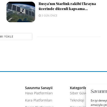
Rusya’nın Starlink rakibi Ukrayna
üzerinde düzenli kapsama...
3 GÜN ÖNCE
MI YÜKLE
5 milyon dolarlık
En iyi deney
amacıyla çer