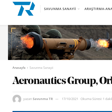
SAVUNMA SANAYII
ARAŞTIRMA-ANA
Anasayfa
Savunma Sanayii
Aeronautics Group, Orbi
yazan
Savunma TR
17/10/2021
Okuma Süresi: 1 dak