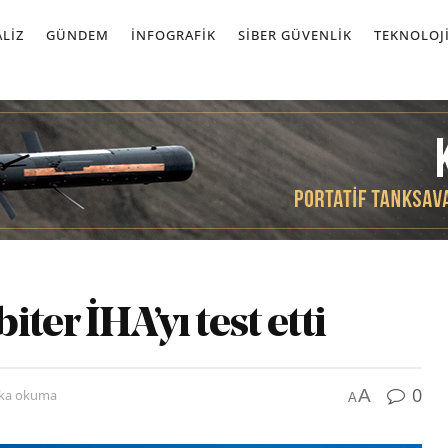
LIZ
GÜNDEM
İNFOGRAFIK
SIBER GÜVENLIK
TEKNOLOJ
ter İHA’yı test etti
0
A
ika okuma
A