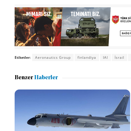
Etiketler:
Aeronautics Group
finlandiya
IAI
İsrail
Benzer
Haberler