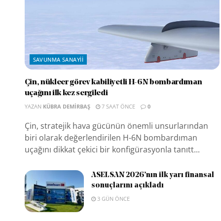
SAVUNMA SANAYII
Çin, nükleer görev kabiliyetli H-6N bombardıman
uçağını ilk kez sergiledi
YAZAN
KÜBRA DEMIRBAŞ
7 SAAT ÖNCE
0
Çin, stratejik hava gücünün önemli unsurlarından
biri olarak değerlendirilen H-6N bombardıman
uçağını dikkat çekici bir konfigürasyonla tanıtt...
ASELSAN 2026’nın ilk yarı finansal
sonuçlarını açıkladı
3 GÜN ÖNCE