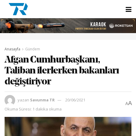
Anasayfa
Gündem
Afgan Cumhurbaşkanı,
Taliban ilerlerken bakanları
değiştiriyor
yazan
Savunma TR
20/06/2021
A
A
Okuma Süresi: 1 dakika okuma