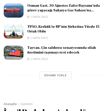
Osman Gazi, 30 Ağustos Zafer Bayramı’nda
görev yapacağı Sakarya Gaz Sahası’na...
1 HAFTA ÖNCE
TPAO, Kerkük’te BP’nin Şirketine Yüzde 15
Ortak Oldu
2 HAFTA ÖNCE
Tayvan, Çin saldırısı senaryosunda silah
üretimini taşımayı test edecek
2 HAFTA ÖNCE
DEVAMI YÜKLE
Anasayfa
Gündem