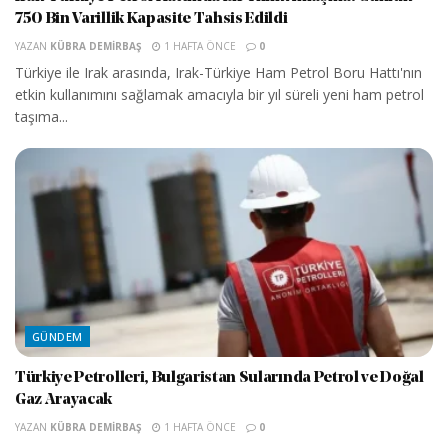
750 Bin Varillik Kapasite Tahsis Edildi
YAZAN
KÜBRA DEMIRBAŞ
1 HAFTA ÖNCE
0
Türkiye ile Irak arasında, Irak-Türkiye Ham Petrol Boru Hattı'nın
etkin kullanımını sağlamak amacıyla bir yıl süreli yeni ham petrol
taşıma...
GÜNDEM
Türkiye Petrolleri, Bulgaristan Sularında Petrol ve Doğal
Gaz Arayacak
YAZAN
KÜBRA DEMIRBAŞ
1 HAFTA ÖNCE
0