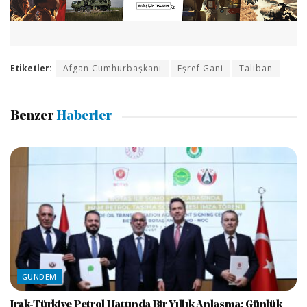
Etiketler:
Afgan Cumhurbaşkanı
Eşref Gani
Taliban
Benzer
Haberler
GÜNDEM
Irak-Türkiye Petrol Hattında Bir Yıllık Anlaşma: Günlük