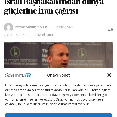
İsrail Başbakanı’ndan dünya
güçlerine İran çağrısı
yazan
Savunma TR
20/06/2021
A
A
Okuma Süresi: 1 dakika okuma
Onayı Yönet
En iyi deneyimleri sunmak için, cihaz bilgilerini saklamak ve/veya bunlara
erişmek amacıyla çerezler gibi teknolojiler kullanıyoruz. Bu teknolojilere
izin vermek, bu sitedeki tarama davranışı veya benzersiz kimlikler gibi
verileri işlememize izin verecektir. Onay vermemek veya onayı geri
çekmek, belirli özellikleri ve işlevleri olumsuz etkileyebilir.
Naftali Bennett, İsrail’in İran’a yönelik maksimum baskı