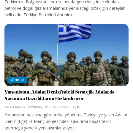
Türkiye’nin Bulgaristan kara sularında gerçekleştirilecek olan
petrol ve doğal gaz aramalarında yer alacağı ortaklığın detayları
belli oldu. Türkiye Petrolleri Anonim...
GÜNDEM
Yunanistan, Adalar Denizi’ndeki Stratejik Adalarda
Savunma Hazırlıklarını Hızlandırıyor
YAZAN
KÜBRA DEMIRBAŞ
1 HAFTA ÖNCE
0
Yunanistan basınına göre Atina yönetimi, Türkiye'ye yakın Adalar
Denizi (Ege) ile Meriç bölgesindeki savunma kapasitesini
artırmaya yönelik yeni adımlar atıyor....