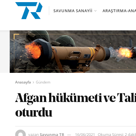
SAVUNMA SANAYII
ARAŞTIRMA-ANA
Anasayfa
Gündem
Afgan hükümeti ve Ta
oturdu
yazan
Savunma TR
16/06/2021
Okuma Süresi: 2 dak