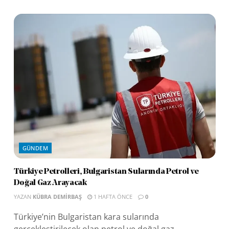
GÜNDEM
Türkiye Petrolleri, Bulgaristan Sularında Petrol ve
Doğal Gaz Arayacak
YAZAN
KÜBRA DEMIRBAŞ
1 HAFTA ÖNCE
0
Türkiye’nin Bulgaristan kara sularında
gerçekleştirilecek olan petrol ve doğal gaz