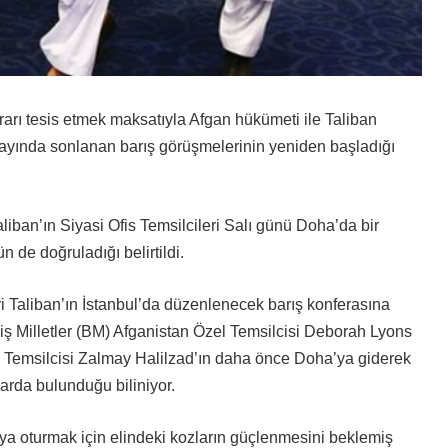
krarı tesis etmek maksatıyla Afgan hükümeti ile Taliban
 ayında sonlanan barış görüşmelerinin yeniden başladığı
iban’ın Siyasi Ofis Temsilcileri Salı günü Doha’da bir
de doğruladığı belirtildi.
 Taliban’ın İstanbul’da düzenlenecek barış konferasına
ş Milletler (BM) Afganistan Özel Temsilcisi Deborah Lyons
l Temsilcisi Zalmay Halilzad’ın daha önce Doha’ya giderek
larda bulunduğu biliniyor.
a oturmak için elindeki kozların güçlenmesini beklemiş