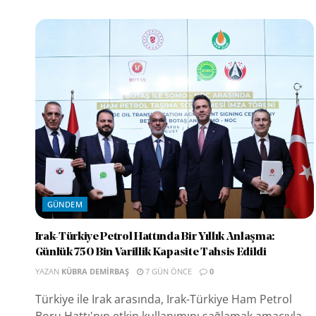
GÜNDEM
Irak-Türkiye Petrol Hattında Bir Yıllık Anlaşma:
Günlük 750 Bin Varillik Kapasite Tahsis Edildi
YAZAN
KÜBRA DEMIRBAŞ
7 GÜN ÖNCE
0
Türkiye ile Irak arasında, Irak-Türkiye Ham Petrol
Boru Hattı'nın etkin kullanımını sağlamak amacıyla