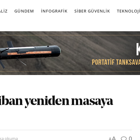
LIZ
GÜNDEM
İNFOGRAFIK
SIBER GÜVENLIK
TEKNOLOJ
liban yeniden masaya
0
A
ika okuma
A