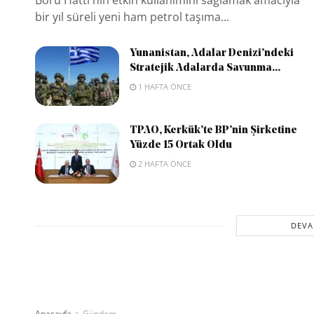
bir yıl süreli yeni ham petrol taşıma...
Yunanistan, Adalar Denizi’ndeki
Stratejik Adalarda Savunma...
1 HAFTA ÖNCE
TPAO, Kerkük’te BP’nin Şirketine
Yüzde 15 Ortak Oldu
2 HAFTA ÖNCE
DEVA
Anasayfa
Gündem