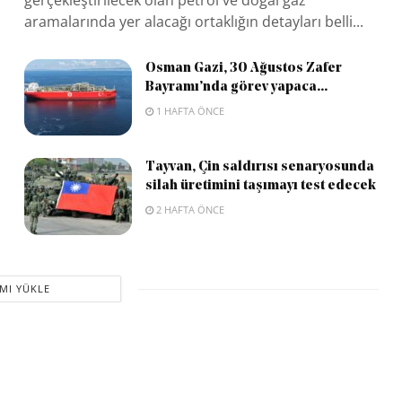
aramalarında yer alacağı ortaklığın detayları belli...
Osman Gazi, 30 Ağustos Zafer
Bayramı’nda görev yapaca...
1 HAFTA ÖNCE
Tayvan, Çin saldırısı senaryosunda
silah üretimini taşımayı test edecek
2 HAFTA ÖNCE
MI YÜKLE