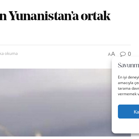
an Yunanistan’a ortak
0
A
ika okuma
A
En iyi deney
amacıyla çer
tarama davra
vermemek vey
Ka