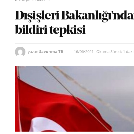
Dışişleri Bakanlığı’nd
bildiri tepkisi
yazan
Savunma TR
16/06/2021
Okuma Süresi: 1 dak