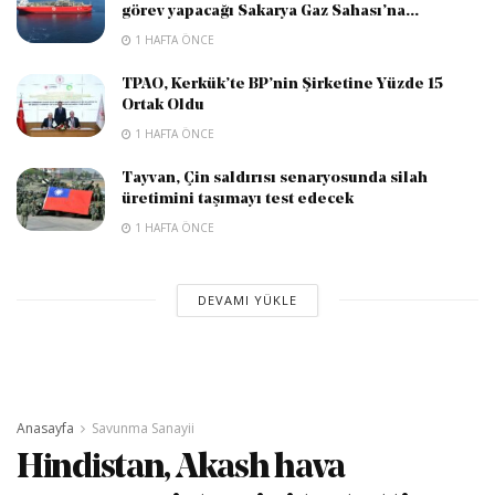
görev yapacağı Sakarya Gaz Sahası’na...
1 HAFTA ÖNCE
TPAO, Kerkük’te BP’nin Şirketine Yüzde 15
Ortak Oldu
1 HAFTA ÖNCE
Tayvan, Çin saldırısı senaryosunda silah
üretimini taşımayı test edecek
1 HAFTA ÖNCE
DEVAMI YÜKLE
Anasayfa
Savunma Sanayii
Hindistan, Akash hava