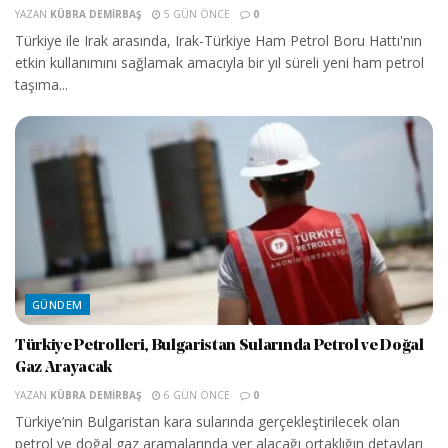
YAZAN
KÜBRA DEMIRBAŞ
5 GÜN ÖNCE
0
Türkiye ile Irak arasında, Irak-Türkiye Ham Petrol Boru Hattı'nın
etkin kullanımını sağlamak amacıyla bir yıl süreli yeni ham petrol
taşıma...
GÜNDEM
Türkiye Petrolleri, Bulgaristan Sularında Petrol ve Doğal
Gaz Arayacak
YAZAN
KÜBRA DEMIRBAŞ
6 GÜN ÖNCE
0
Türkiye’nin Bulgaristan kara sularında gerçekleştirilecek olan
petrol ve doğal gaz aramalarında yer alacağı ortaklığın detayları