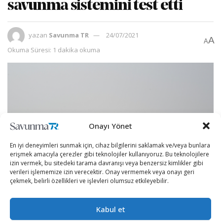
savunma sistemini test etti
yazan
Savunma TR
24/07/2021
A
A
Okuma Süresi: 1 dakika okuma
Onayı Yönet
En iyi deneyimleri sunmak için, cihaz bilgilerini saklamak ve/veya bunlara
erişmek amacıyla çerezler gibi teknolojiler kullanıyoruz. Bu teknolojilere
izin vermek, bu sitedeki tarama davranışı veya benzersiz kimlikler gibi
verileri işlememize izin verecektir. Onay vermemek veya onayı geri
çekmek, belirli özellikleri ve işlevleri olumsuz etkileyebilir.
Hint hükümeti Atmanirbhar Bharat (kendi kendine yeten
Kabul et
Hindistan) hedefleri doğrultusunda yerli üretim savunma