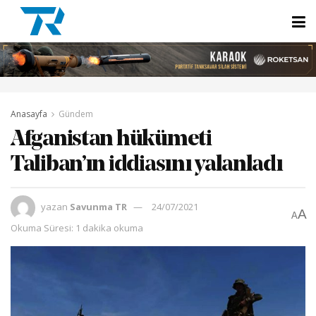
Anasayfa
Gündem
Afganistan hükümeti
Taliban’ın iddiasını yalanladı
yazan
Savunma TR
24/07/2021
A
A
Okuma Süresi: 1 dakika okuma