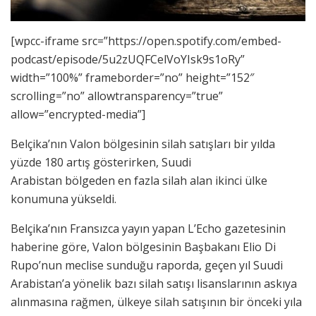
[wpcc-iframe src=”https://open.spotify.com/embed-
podcast/episode/5u2zUQFCelVoYIsk9s1oRy”
width=”100%” frameborder=”no” height=”152″
scrolling=”no” allowtransparency=”true”
allow=”encrypted-media”]
Belçika’nın Valon bölgesinin silah satışları bir yılda
yüzde 180 artış gösterirken, Suudi
Arabistan bölgeden en fazla silah alan ikinci ülke
konumuna yükseldi.
Belçika’nın Fransızca yayın yapan L’Echo gazetesinin
haberine göre, Valon bölgesinin Başbakanı Elio Di
Rupo’nun meclise sunduğu raporda, geçen yıl Suudi
Arabistan’a yönelik bazı silah satışı lisanslarının askıya
alınmasına rağmen, ülkeye silah satışının bir önceki yıla