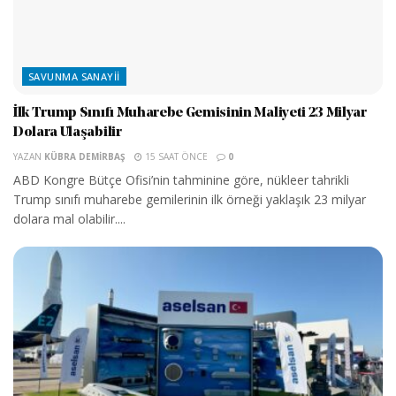
SAVUNMA SANAYII
İlk Trump Sınıfı Muharebe Gemisinin Maliyeti 23 Milyar
Dolara Ulaşabilir
YAZAN
KÜBRA DEMIRBAŞ
15 SAAT ÖNCE
0
ABD Kongre Bütçe Ofisi’nin tahminine göre, nükleer tahrikli
Trump sınıfı muharebe gemilerinin ilk örneği yaklaşık 23 milyar
dolara mal olabilir....