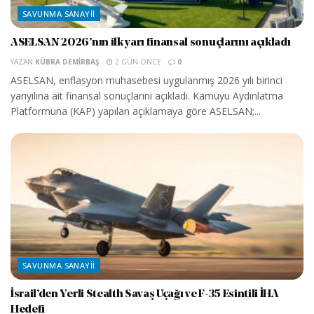
SAVUNMA SANAYII
ASELSAN 2026’nın ilk yarı finansal sonuçlarını açıkladı
YAZAN
KÜBRA DEMIRBAŞ
2 GÜN ÖNCE
0
ASELSAN, enflasyon muhasebesi uygulanmış 2026 yılı birinci
yarıyılına ait finansal sonuçlarını açıkladı. Kamuyu Aydınlatma
Platformuna (KAP) yapılan açıklamaya göre ASELSAN;...
SAVUNMA SANAYII
İsrail’den Yerli Stealth Savaş Uçağı ve F-35 Esintili İHA
Hedefi