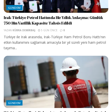
GÜNDEM
Irak-Türkiye Petrol Hattında Bir Yıllık Anlaşma: Günlük
750 Bin Varillik Kapasite Tahsis Edildi
YAZAN
KÜBRA DEMIRBAŞ
5 GÜN ÖNCE
0
Türkiye ile Irak arasında, Irak-Türkiye Ham Petrol Boru Hattı'nın
etkin kullanımını sağlamak amacıyla bir yıl süreli yeni ham petrol
taşıma...
GÜNDEM