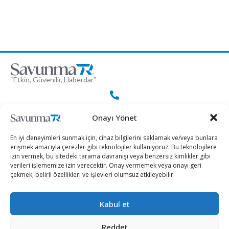
“Etkin, Güvenilir, Haberdar”
+90 530 308 17 96
Onayı Yönet
En iyi deneyimleri sunmak için, cihaz bilgilerini saklamak ve/veya bunlara
iletisim@savunmatr.com
erişmek amacıyla çerezler gibi teknolojiler kullanıyoruz. Bu teknolojilere
izin vermek, bu sitedeki tarama davranışı veya benzersiz kimlikler gibi
verileri işlememize izin verecektir. Onay vermemek veya onayı geri
çekmek, belirli özellikleri ve işlevleri olumsuz etkileyebilir.
2026 © Savunma TR. Tüm Hakları Saklıdır.
Kabul et
Savunma Sanayii
Kategoriler
SavunmaTR
Reddet