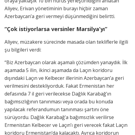
oraya yaklaşık 10 bin nüfus yerleştirildiğini anlatan
Aliyev, Erivan yönetiminin burayı hiçbir zaman
Azerbaycan’a geri vermeyi düşünmediğini belirtti.
“Çok istiyorlarsa versinler Marsilya’yı”
Aliyev, müzakere sürecinde masada olan tekliflerle ilgili
şu bilgileri verdi:
“Biz Azerbaycan olarak aşamalı çözümden yanaydık. İlk
aşamada 5 ilin, ikinci aşamada da Laçın koridoru
dışındaki Laçın ve Kelbecer illerinin Azerbaycan’a geri
verilmesini destekliyorduk. Fakat Ermenistan her
defasında 7 il geri verilecekse Dağlık Karabağ’ın
bağımsızlığının tanınması veya orada bu konuda
yapılacak referandumun tanınması şartını öne
sürüyordu. Dağlık Karabağ’a bağımsızlık verilirse
Ermenistan Kelbecer ve Laçın’ı geri verecek fakat Laçın
koridoru Ermenistan’da kalacaktı. Ayrıca koridorun