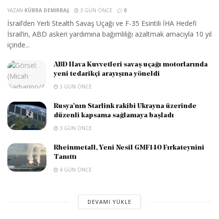
YAZAN
KÜBRA DEMIRBAŞ
3 GÜN ÖNCE
0
İsrail’den Yerli Stealth Savaş Uçağı ve F-35 Esintili İHA Hedefi
İsrail’in, ABD askeri yardımına bağımlılığı azaltmak amacıyla 10 yıl
içinde...
ABD Hava Kuvvetleri savaş uçağı motorlarında
yeni tedarikçi arayışına yöneldi
3 GÜN ÖNCE
Rusya’nın Starlink rakibi Ukrayna üzerinde
düzenli kapsama sağlamaya başladı
3 GÜN ÖNCE
Rheinmetall, Yeni Nesil GMF140 Fırkateynini
Tanıttı
4 GÜN ÖNCE
DEVAMI YÜKLE