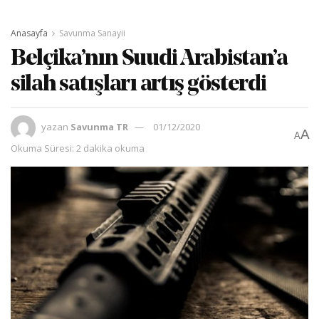
Anasayfa
Savunma Sanayii
Belçika’nın Suudi Arabistan’a
silah satışları artış gösterdi
yazan
Savunma TR
01/12/2020
A
A
Okuma Süresi: 2 dakika okuma