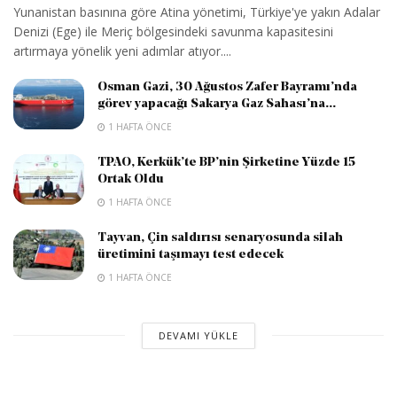
Yunanistan basınına göre Atina yönetimi, Türkiye'ye yakın Adalar
Denizi (Ege) ile Meriç bölgesindeki savunma kapasitesini
artırmaya yönelik yeni adımlar atıyor....
Osman Gazi, 30 Ağustos Zafer Bayramı’nda
görev yapacağı Sakarya Gaz Sahası’na...
1 HAFTA ÖNCE
TPAO, Kerkük’te BP’nin Şirketine Yüzde 15
Ortak Oldu
1 HAFTA ÖNCE
Tayvan, Çin saldırısı senaryosunda silah
üretimini taşımayı test edecek
1 HAFTA ÖNCE
DEVAMI YÜKLE