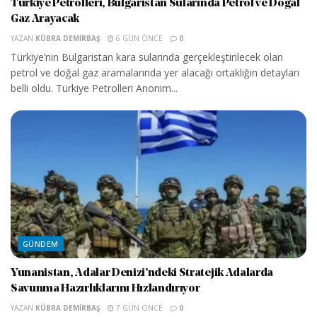
Türkiye Petrolleri, Bulgaristan Sularında Petrol ve Doğal
Gaz Arayacak
YAZAN
KÜBRA DEMIRBAŞ
6 GÜN ÖNCE
0
Türkiye’nin Bulgaristan kara sularında gerçekleştirilecek olan
petrol ve doğal gaz aramalarında yer alacağı ortaklığın detayları
belli oldu. Türkiye Petrolleri Anonim...
GÜNDEM
Yunanistan, Adalar Denizi’ndeki Stratejik Adalarda
Savunma Hazırlıklarını Hızlandırıyor
YAZAN
KÜBRA DEMIRBAŞ
7 GÜN ÖNCE
0