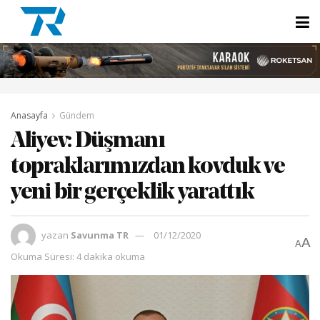
Anasayfa
Gündem
Aliyev: Düşmanı
topraklarımızdan kovduk ve
yeni bir gerçeklik yarattık
yazan
Savunma TR
01/12/2020
A
A
Okuma Süresi: 4 dakika okuma