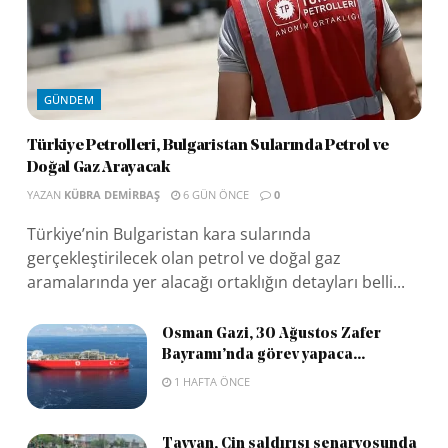
GÜNDEM
Türkiye Petrolleri, Bulgaristan Sularında Petrol ve
Doğal Gaz Arayacak
YAZAN
KÜBRA DEMIRBAŞ
6 GÜN ÖNCE
0
Türkiye’nin Bulgaristan kara sularında
gerçekleştirilecek olan petrol ve doğal gaz
aramalarında yer alacağı ortaklığın detayları belli...
Osman Gazi, 30 Ağustos Zafer
Bayramı’nda görev yapaca...
1 HAFTA ÖNCE
Tayvan, Çin saldırısı senaryosunda