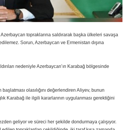
Azerbaycan topraklarına saldırarak
başka ülkeleri savaşa
ul edilemez. Sorun, Azerbaycan ve Ermenistan dışına
dırıları
nedeniyle Azerbaycan’ın Karabağ bölgesinde
başlatması olasılığını değerlendiren Aliyev, bunun
k Karabağ ile ilgili kararlarının uygulanması gerektiğini
mezden geliyor ve süreci her şekilde dondurmaya çalışıyor.
edilen topraklardan çekildiğinde, iki taraf kısa zamanda