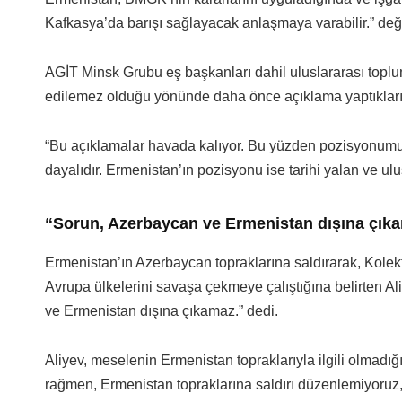
Kafkasya’da barışı sağlayacak anlaşmaya varabilir.” de
AGİT Minsk Grubu eş başkanları dahil uluslararası topl
edilemez olduğu yönünde daha önce açıklama yaptıklarına
“Bu açıklamalar havada kalıyor. Bu yüzden pozisyonumuz 
dayalıdır. Ermenistan’ın pozisyonu ise tarihi yalan ve ulus
“Sorun, Azerbaycan ve Ermenistan dışına çık
Ermenistan’ın Azerbaycan topraklarına saldırarak, Kolek
Avrupa ülkelerini savaşa çekmeye çalıştığına belirten A
ve Ermenistan dışına çıkamaz.” dedi.
Aliyev, meselenin Ermenistan topraklarıyla ilgili olmadığ
rağmen, Ermenistan topraklarına saldırı düzenlemiyoruz,