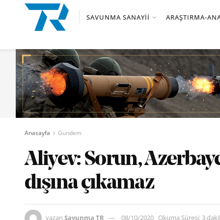
SAVUNMA SANAYII
ARAŞTIRMA-ANA
Anasayfa
Gündem
Aliyev: Sorun, Azerbay
dışına çıkamaz
yazan
Savunma TR
08/10/2020
Okuma Süresi: 3 dak