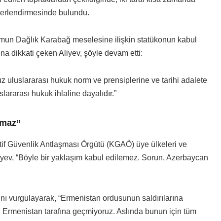
ğerlendirmesinde bulundu.
umun Dağlık Karabağ meselesine ilişkin statükonun kabul
 dikkati çeken Aliyev, şöyle devam etti:
uluslararası hukuk norm ve prensiplerine ve tarihi adalete
lararası hukuk ihlaline dayalıdır.”
amaz”
tif Güvenlik Antlaşması Örgütü (KGAÖ) üye ülkeleri ve
liyev, “Böyle bir yaklaşım kabul edilemez. Sorun, Azerbaycan
ını vurgulayarak, “Ermenistan ordusunun saldırılarına
 Ermenistan tarafına geçmiyoruz. Aslında bunun için tüm