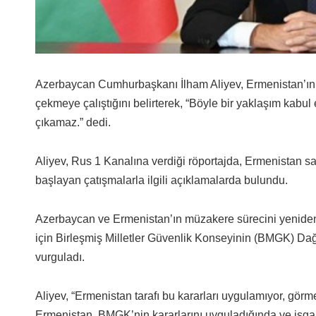
Azerbaycan Cumhurbaşkanı İlham Aliyev, Ermenistan’ın 
çekmeye çalıştığını belirterek, “Böyle bir yaklaşım kab
çıkamaz.” dedi.
Aliyev, Rus 1 Kanalına verdiği röportajda, Ermenistan sal
başlayan çatışmalarla ilgili açıklamalarda bulundu.
Azerbaycan ve Ermenistan’ın müzakere sürecini yeniden 
için Birleşmiş Milletler Güvenlik Konseyinin (BMGK) Dağlı
vurguladı.
Aliyev, “Ermenistan tarafı bu kararları uygulamıyor, gör
Ermenistan, BMGK’nin kararlarını uyguladığında ve işgal 