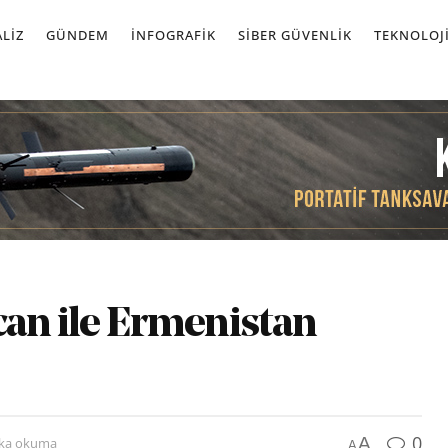
LIZ
GÜNDEM
İNFOGRAFIK
SIBER GÜVENLIK
TEKNOLOJ
can ile Ermenistan
0
A
ika okuma
A