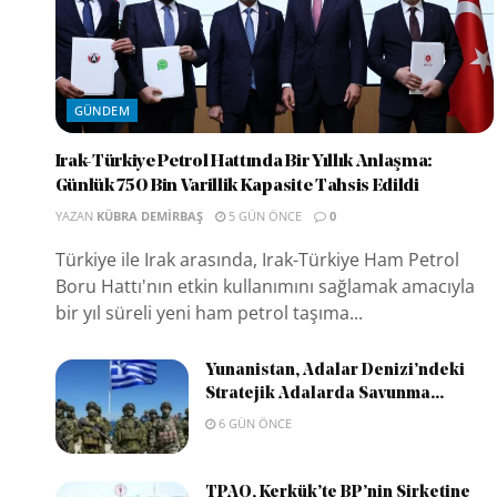
GÜNDEM
Irak-Türkiye Petrol Hattında Bir Yıllık Anlaşma:
Günlük 750 Bin Varillik Kapasite Tahsis Edildi
YAZAN
KÜBRA DEMIRBAŞ
5 GÜN ÖNCE
0
Türkiye ile Irak arasında, Irak-Türkiye Ham Petrol
Boru Hattı'nın etkin kullanımını sağlamak amacıyla
bir yıl süreli yeni ham petrol taşıma...
Yunanistan, Adalar Denizi’ndeki
Stratejik Adalarda Savunma...
6 GÜN ÖNCE
TPAO, Kerkük’te BP’nin Şirketine