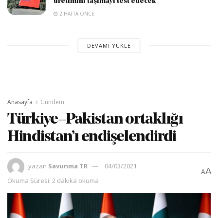
üretimini taşımayı test edecek
2 HAFTA ÖNCE
DEVAMI YÜKLE
Anasayfa
Gündem
Türkiye–Pakistan ortaklığı
Hindistan’ı endişelendirdi
yazan
Savunma TR
04/03/2021
A
A
Okuma Süresi: 2 dakika okuma