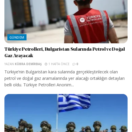
GÜNDEM
Türkiye Petrolleri, Bulgaristan Sularında Petrol ve Doğal
Gaz Arayacak
YAZAN
KÜBRA DEMIRBAŞ
1 HAFTA ÖNCE
0
Türkiye’nin Bulgaristan kara sularında gerçekleştirilecek olan
petrol ve doğal gaz aramalarında yer alacağı ortaklığın detayları
belli oldu. Türkiye Petrolleri Anonim...