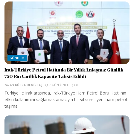
GÜNDEM
Irak-Türkiye Petrol Hattında Bir Yıllık Anlaşma: Günlük
750 Bin Varillik Kapasite Tahsis Edildi
YAZAN
KÜBRA DEMIRBAŞ
7 GÜN ÖNCE
0
Türkiye ile Irak arasında, Irak-Türkiye Ham Petrol Boru Hattı'nın
etkin kullanımını sağlamak amacıyla bir yıl süreli yeni ham petrol
taşıma...