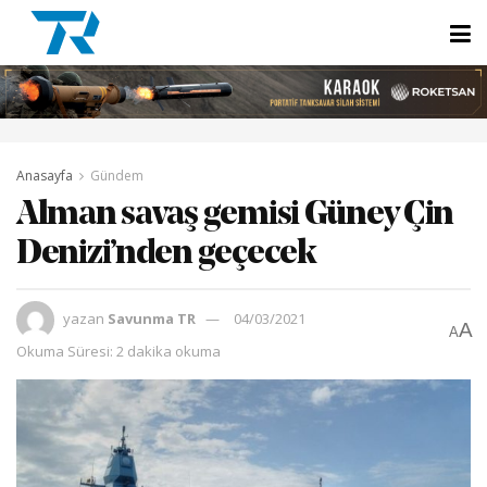
Anasayfa
Gündem
Alman savaş gemisi Güney Çin
Denizi’nden geçecek
yazan
Savunma TR
04/03/2021
A
A
Okuma Süresi: 2 dakika okuma