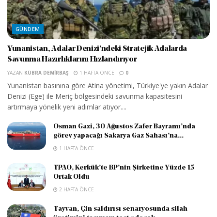
GÜNDEM
Yunanistan, Adalar Denizi’ndeki Stratejik Adalarda
Savunma Hazırlıklarını Hızlandırıyor
YAZAN
KÜBRA DEMIRBAŞ
1 HAFTA ÖNCE
0
Yunanistan basınına göre Atina yönetimi, Türkiye'ye yakın Adalar
Denizi (Ege) ile Meriç bölgesindeki savunma kapasitesini
artırmaya yönelik yeni adımlar atıyor....
Osman Gazi, 30 Ağustos Zafer Bayramı’nda
görev yapacağı Sakarya Gaz Sahası’na...
1 HAFTA ÖNCE
TPAO, Kerkük’te BP’nin Şirketine Yüzde 15
Ortak Oldu
2 HAFTA ÖNCE
Tayvan, Çin saldırısı senaryosunda silah