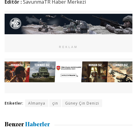
Editör :
SavunmaTR Haber Merkezi
REKLAM
Etiketler:
Almanya
çin
Güney Çin Denizi
Benzer
Haberler