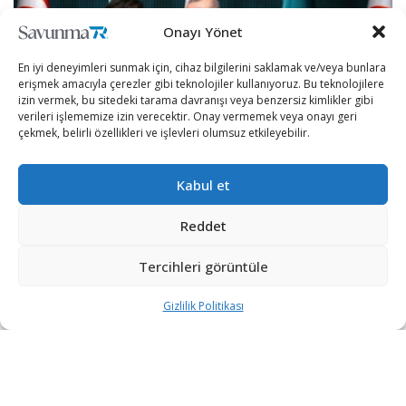
Onayı Yönet
En iyi deneyimleri sunmak için, cihaz bilgilerini saklamak ve/veya bunlara
erişmek amacıyla çerezler gibi teknolojiler kullanıyoruz. Bu teknolojilere
izin vermek, bu sitedeki tarama davranışı veya benzersiz kimlikler gibi
verileri işlememize izin verecektir. Onay vermemek veya onayı geri
çekmek, belirli özellikleri ve işlevleri olumsuz etkileyebilir.
Kabul et
Türkiye ve Pakistan’ın geçtiğimiz günlerde birlikte uçak ve
Reddet
füze üretimi için görüşmeler gerçekleştirdiği haberleri
basına yansımıştı. Şimdi ise iki ülke Afganistan’da da ortak
Tercihleri görüntüle
hareket etmeye hazırlanıyor. Yaşanan bu gelişmeler
Pakistan’ın ezeli rakibi Hindistan’ı rahatsız etti.
Gizlilik Politikası
The Economic Times’da yer alan bir analiz haberinde,
Türkiye ve Pakistan’ın Afganistan’da birlikte çalışmaya
karar vermeleri Güney Asya’da Hindistan’ın siyasal