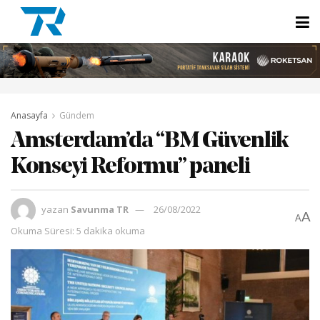
Anasayfa
Gündem
Amsterdam’da “BM Güvenlik
Konseyi Reformu” paneli
yazan
Savunma TR
26/08/2022
A
A
Okuma Süresi: 5 dakika okuma