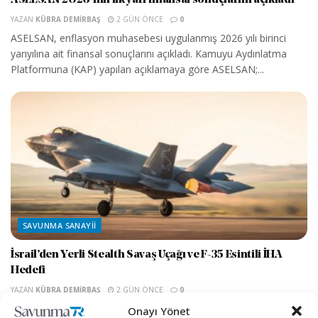
ASELSAN 2026’nın ilk yarı finansal sonuçlarını açıkladı
YAZAN
KÜBRA DEMIRBAŞ
2 GÜN ÖNCE
0
ASELSAN, enflasyon muhasebesi uygulanmış 2026 yılı birinci
yarıyılına ait finansal sonuçlarını açıkladı. Kamuyu Aydınlatma
Platformuna (KAP) yapılan açıklamaya göre ASELSAN;...
SAVUNMA SANAYII
İsrail’den Yerli Stealth Savaş Uçağı ve F-35 Esintili İHA
Hedefi
YAZAN
KÜBRA DEMIRBAŞ
2 GÜN ÖNCE
0
İsrail’den Yerli Stealth Savaş Uçağı ve F-35 Esintili İHA Hedefi
Onayı Yönet