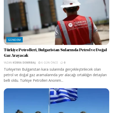
GÜNDEM
Türkiye Petrolleri, Bulgaristan Sularında Petrol ve Doğal
Gaz Arayacak
YAZAN
KÜBRA DEMIRBAŞ
6 GÜN ÖNCE
0
Türkiye’nin Bulgaristan kara sularında gerçekleştirilecek olan
petrol ve doğal gaz aramalarında yer alacağı ortaklığın detayları
belli oldu. Türkiye Petrolleri Anonim...