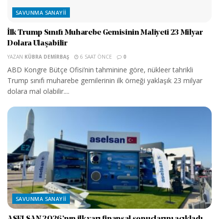
SAVUNMA SANAYII
İlk Trump Sınıfı Muharebe Gemisinin Maliyeti 23 Milyar
Dolara Ulaşabilir
YAZAN
KÜBRA DEMIRBAŞ
6 SAAT ÖNCE
0
ABD Kongre Bütçe Ofisi’nin tahminine göre, nükleer tahrikli
Trump sınıfı muharebe gemilerinin ilk örneği yaklaşık 23 milyar
dolara mal olabilir....
SAVUNMA SANAYII