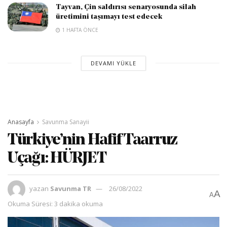
Tayvan, Çin saldırısı senaryosunda silah
üretimini taşımayı test edecek
1 HAFTA ÖNCE
DEVAMI YÜKLE
Anasayfa
Savunma Sanayii
Türkiye’nin Hafif Taarruz
Uçağı: HÜRJET
yazan
Savunma TR
26/08/2022
A
A
Okuma Süresi: 3 dakika okuma