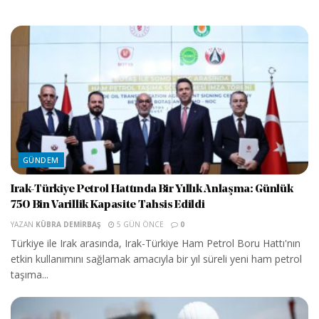
GÜNDEM
Irak-Türkiye Petrol Hattında Bir Yıllık Anlaşma: Günlük
750 Bin Varillik Kapasite Tahsis Edildi
YAZAN
KÜBRA DEMIRBAŞ
5 GÜN ÖNCE
0
Türkiye ile Irak arasında, Irak-Türkiye Ham Petrol Boru Hattı'nın
etkin kullanımını sağlamak amacıyla bir yıl süreli yeni ham petrol
taşıma...