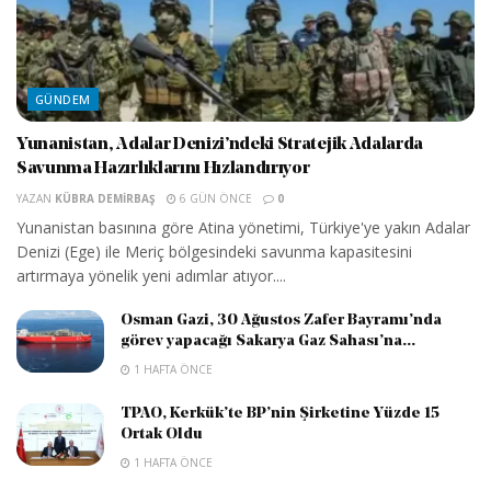
GÜNDEM
Yunanistan, Adalar Denizi’ndeki Stratejik Adalarda
Savunma Hazırlıklarını Hızlandırıyor
YAZAN
KÜBRA DEMIRBAŞ
6 GÜN ÖNCE
0
Yunanistan basınına göre Atina yönetimi, Türkiye'ye yakın Adalar
Denizi (Ege) ile Meriç bölgesindeki savunma kapasitesini
artırmaya yönelik yeni adımlar atıyor....
Osman Gazi, 30 Ağustos Zafer Bayramı’nda
görev yapacağı Sakarya Gaz Sahası’na...
1 HAFTA ÖNCE
TPAO, Kerkük’te BP’nin Şirketine Yüzde 15
Ortak Oldu
1 HAFTA ÖNCE