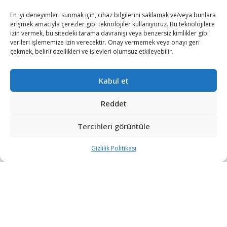
İsrail’in, ABD askeri yardımına bağımlılığı azaltmak amacıyla 10 yıl
En iyi deneyimleri sunmak için, cihaz bilgilerini saklamak ve/veya bunlara
içinde...
erişmek amacıyla çerezler gibi teknolojiler kullanıyoruz. Bu teknolojilere
izin vermek, bu sitedeki tarama davranışı veya benzersiz kimlikler gibi
ABD Hava Kuvvetleri savaş uçağı motorlarında
verileri işlememize izin verecektir. Onay vermemek veya onayı geri
yeni tedarikçi arayışına yöneldi
çekmek, belirli özellikleri ve işlevleri olumsuz etkileyebilir.
2 GÜN ÖNCE
Kabul et
Rusya’nın Starlink rakibi Ukrayna üzerinde
düzenli kapsama sağlamaya başladı
Reddet
2 GÜN ÖNCE
Rheinmetall, Yeni Nesil GMF140 Fırkateynini
Tercihleri görüntüle
Tanıttı
3 GÜN ÖNCE
Gizlilik Politikası
DEVAMI YÜKLE