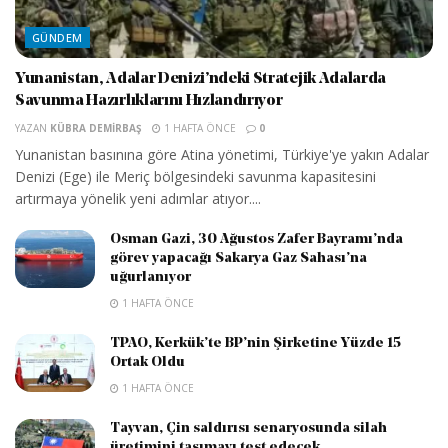
GÜNDEM
Yunanistan, Adalar Denizi’ndeki Stratejik Adalarda
Savunma Hazırlıklarını Hızlandırıyor
YAZAN
KÜBRA DEMIRBAŞ
1 HAFTA ÖNCE
0
Yunanistan basınına göre Atina yönetimi, Türkiye'ye yakın Adalar
Denizi (Ege) ile Meriç bölgesindeki savunma kapasitesini
artırmaya yönelik yeni adımlar atıyor....
Osman Gazi, 30 Ağustos Zafer Bayramı’nda
görev yapacağı Sakarya Gaz Sahası’na
uğurlanıyor
1 HAFTA ÖNCE
TPAO, Kerkük’te BP’nin Şirketine Yüzde 15
Ortak Oldu
1 HAFTA ÖNCE
Tayvan, Çin saldırısı senaryosunda silah
üretimini taşımayı test edecek