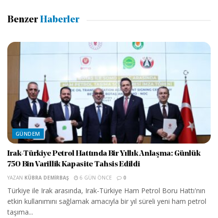
Benzer
Haberler
GÜNDEM
Irak-Türkiye Petrol Hattında Bir Yıllık Anlaşma: Günlük
750 Bin Varillik Kapasite Tahsis Edildi
YAZAN
KÜBRA DEMIRBAŞ
6 GÜN ÖNCE
0
Türkiye ile Irak arasında, Irak-Türkiye Ham Petrol Boru Hattı'nın
etkin kullanımını sağlamak amacıyla bir yıl süreli yeni ham petrol
taşıma...