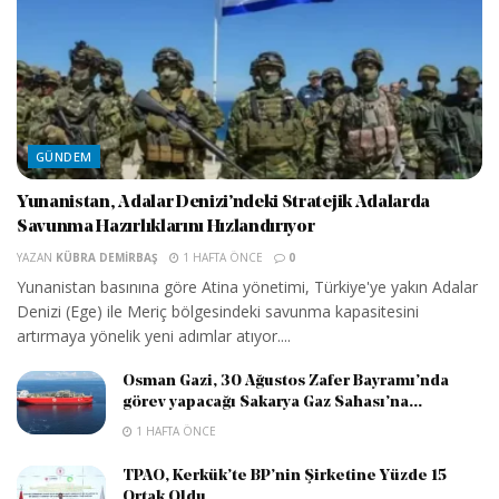
GÜNDEM
Yunanistan, Adalar Denizi’ndeki Stratejik Adalarda
Savunma Hazırlıklarını Hızlandırıyor
YAZAN
KÜBRA DEMIRBAŞ
1 HAFTA ÖNCE
0
Yunanistan basınına göre Atina yönetimi, Türkiye'ye yakın Adalar
Denizi (Ege) ile Meriç bölgesindeki savunma kapasitesini
artırmaya yönelik yeni adımlar atıyor....
Osman Gazi, 30 Ağustos Zafer Bayramı’nda
görev yapacağı Sakarya Gaz Sahası’na...
1 HAFTA ÖNCE
TPAO, Kerkük’te BP’nin Şirketine Yüzde 15
Ortak Oldu