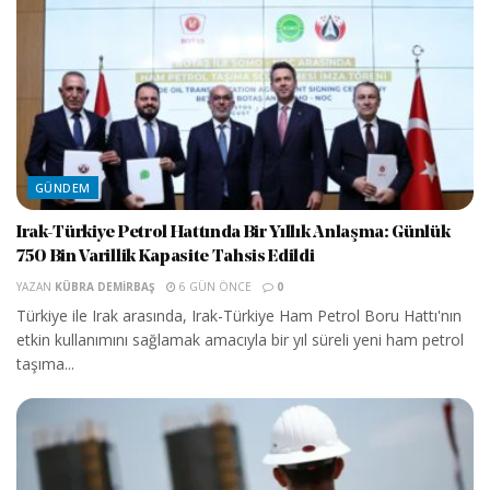
GÜNDEM
Irak-Türkiye Petrol Hattında Bir Yıllık Anlaşma: Günlük
750 Bin Varillik Kapasite Tahsis Edildi
YAZAN
KÜBRA DEMIRBAŞ
6 GÜN ÖNCE
0
Türkiye ile Irak arasında, Irak-Türkiye Ham Petrol Boru Hattı'nın
etkin kullanımını sağlamak amacıyla bir yıl süreli yeni ham petrol
taşıma...