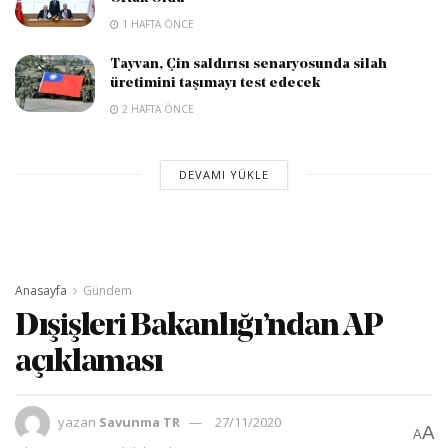
1 HAFTA ÖNCE
Tayvan, Çin saldırısı senaryosunda silah
üretimini taşımayı test edecek
2 HAFTA ÖNCE
DEVAMI YÜKLE
Anasayfa
Gündem
Dışişleri Bakanlığı’ndan AP
açıklaması
yazan
Savunma TR
27/11/2020
A
A