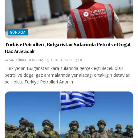
GÜNDEM
Türkiye Petrolleri, Bulgaristan Sularında Petrol ve Doğal
Gaz Arayacak
YAZAN
KÜBRA DEMIRBAŞ
1 HAFTA ÖNCE
0
Türkiye’nin Bulgaristan kara sularında gerçekleştirilecek olan
petrol ve doğal gaz aramalarında yer alacağı ortaklığın detayları
belli oldu. Türkiye Petrolleri Anonim...