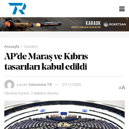
Anasayfa
Gündem
AP’de Maraş ve Kıbrıs
tasarıları kabul edildi
yazan
Savunma TR
27/11/2020
A
A
Okuma Süresi: 3 dakika okuma