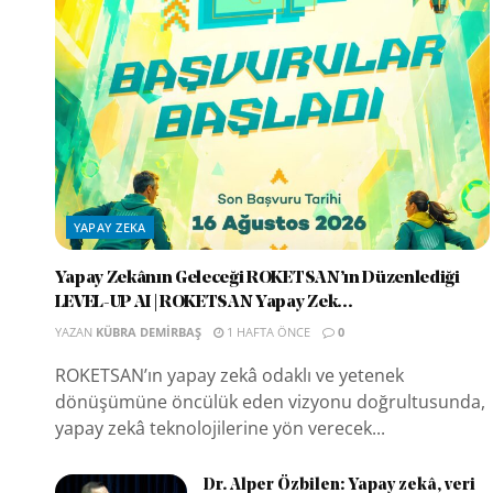
YAPAY ZEKA
Yapay Zekânın Geleceği ROKETSAN’ın Düzenlediği
LEVEL-UP AI | ROKETSAN Yapay Zek...
YAZAN
KÜBRA DEMIRBAŞ
1 HAFTA ÖNCE
0
ROKETSAN’ın yapay zekâ odaklı ve yetenek
dönüşümüne öncülük eden vizyonu doğrultusunda,
yapay zekâ teknolojilerine yön verecek...
Dr. Alper Özbilen: Yapay zekâ, veri