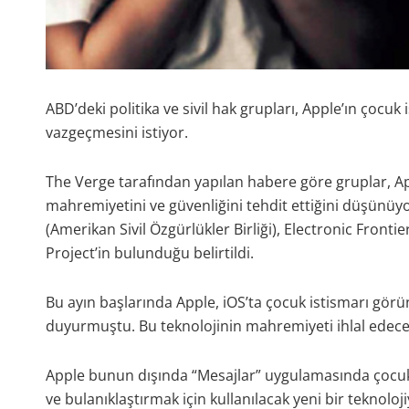
ABD’deki politika ve sivil hak grupları, Apple’ın çocu
vazgeçmesini istiyor.
The Verge tarafından yapılan habere göre gruplar, Ap
mahremiyetini ve güvenliğini tehdit ettiğini düşünüyo
(Amerikan Sivil Özgürlükler Birliği), Electronic Front
Project’in bulunduğu belirtildi.
Bu ayın başlarında Apple, iOS’ta çocuk istismarı görünt
duyurmuştu. Bu teknolojinin mahremiyeti ihlal edeceği
Apple bunun dışında “Mesajlar” uygulamasında çocuk
ve bulanıklaştırmak için kullanılacak yeni bir teknol