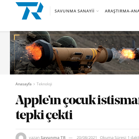
SAVUNMA SANAYII
ARAŞTIRMA-ANA
Anasayfa
Teknoloji
Apple’ın çocuk istisma
tepki çekti
yazan
Savunma TR
20/08/2021
Okuma Süresi: 1 dak