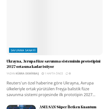
SAVUNMA SANAYII
Ukrayna, Avrupa füze savunma sisteminin prototipini
2027 ortasına kadar istiyor
YAZAN
KÜBRA DEMIRBAŞ
1 HAFTA ÖNCE
0
Reuters'un özel haberine göre Ukrayna, Avrupa
ülkeleriyle ortak yürütülen Freyja balistik füze
savunma sistemi projesinde ilk prototipin 2027...
ASELSAN Süper İletken Kuantum