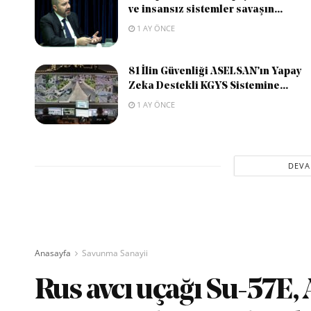
ve insansız sistemler savaşın...
1 AY ÖNCE
81 İlin Güvenliği ASELSAN’ın Yapay
Zeka Destekli KGYS Sistemine...
1 AY ÖNCE
DEVA
Anasayfa
Savunma Sanayii
Rus avcı uçağı Su-57E