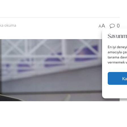
0
A
ika okuma
A
En iyi deney
amacıyla çer
tarama davra
vermemek vey
Ka