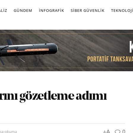
LIZ
GÜNDEM
İNFOGRAFIK
SIBER GÜVENLIK
TEKNOLOJ
rını gözetleme adımı
0
A
ika okuma
A