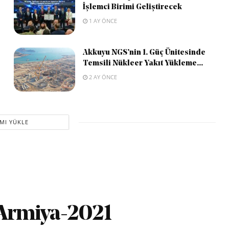
İşlemci Birimi Geliştirecek
1 AY ÖNCE
Akkuyu NGS’nin 1. Güç Ünitesinde
Temsili Nükleer Yakıt Yükleme...
2 AY ÖNCE
MI YÜKLE
, Armiya-2021