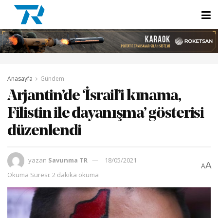
Anasayfa
Gündem
Arjantin’de ‘İsrail’i kınama,
Filistin ile dayanışma’ gösterisi
düzenlendi
yazan
Savunma TR
18/05/2021
A
A
Okuma Süresi: 2 dakika okuma