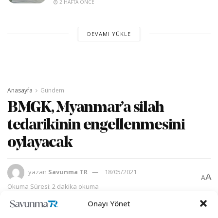
2 HAFTA ÖNCE
DEVAMI YÜKLE
Anasayfa
Gündem
BMGK, Myanmar’a silah
tedarikinin engellenmesini
oylayacak
yazan
Savunma TR
18/05/2021
A
A
Okuma Süresi: 2 dakika okuma
Onayı Yönet