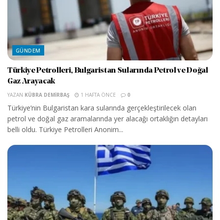
GÜNDEM
Türkiye Petrolleri, Bulgaristan Sularında Petrol ve Doğal
Gaz Arayacak
YAZAN
KÜBRA DEMIRBAŞ
1 HAFTA ÖNCE
0
Türkiye’nin Bulgaristan kara sularında gerçekleştirilecek olan
petrol ve doğal gaz aramalarında yer alacağı ortaklığın detayları
belli oldu. Türkiye Petrolleri Anonim...