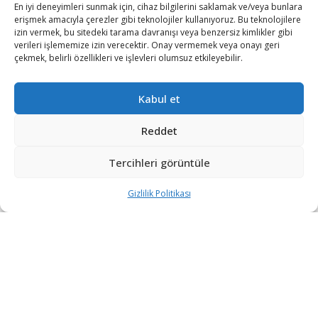
En iyi deneyimleri sunmak için, cihaz bilgilerini saklamak ve/veya bunlara
erişmek amacıyla çerezler gibi teknolojiler kullanıyoruz. Bu teknolojilere
izin vermek, bu sitedeki tarama davranışı veya benzersiz kimlikler gibi
verileri işlememize izin verecektir. Onay vermemek veya onayı geri
çekmek, belirli özellikleri ve işlevleri olumsuz etkileyebilir.
Kabul et
Reddet
Tercihleri görüntüle
Tasarı, yarın 193 üyeli BM Genel Kurulu’nda oylamaya
sunulacak.
Gizlilik Politikası
Ülkenin fiili lideri ve Dışişleri Bakanı Aung San Suu Çii
başta olmak üzere, pek çok yetkiliyi ve iktidar partisi
yöneticisinin gözaltına alınmasının kınandığı
tasarıda, Myanmar ordusuna olağanüstü hale derhal son
vermesi çağrısı yapılıyor.