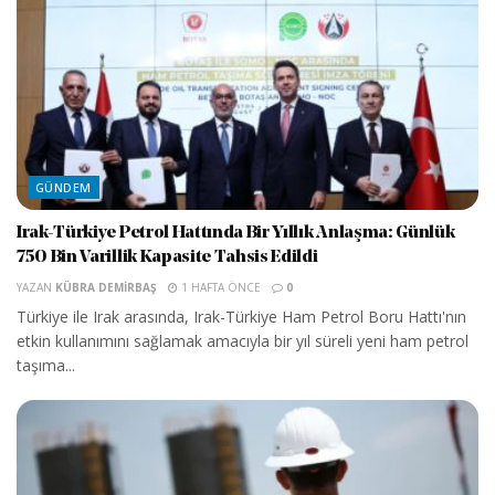
GÜNDEM
Irak-Türkiye Petrol Hattında Bir Yıllık Anlaşma: Günlük
750 Bin Varillik Kapasite Tahsis Edildi
YAZAN
KÜBRA DEMIRBAŞ
1 HAFTA ÖNCE
0
Türkiye ile Irak arasında, Irak-Türkiye Ham Petrol Boru Hattı'nın
etkin kullanımını sağlamak amacıyla bir yıl süreli yeni ham petrol
taşıma...