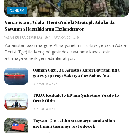
GÜNDEM
Yunanistan, Adalar Denizi’ndeki Stratejik Adalarda
Savunma Hazırlıklarını Hızlandırıyor
YAZAN
KÜBRA DEMIRBAŞ
1 HAFTA ÖNCE
0
Yunanistan basınına göre Atina yönetimi, Türkiye'ye yakın Adalar
Denizi (Ege) ile Meriç bölgesindeki savunma kapasitesini
artırmaya yönelik yeni adımlar atıyor....
Osman Gazi, 30 Ağustos Zafer Bayramı’nda
görev yapacağı Sakarya Gaz Sahası’na...
2 HAFTA ÖNCE
TPAO, Kerkük’te BP’nin Şirketine Yüzde 15
Ortak Oldu
2 HAFTA ÖNCE
Tayvan, Çin saldırısı senaryosunda silah
üretimini taşımayı test edecek