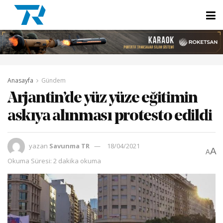
Anasayfa
Gündem
Arjantin’de yüz yüze eğitimin
askıya alınması protesto edildi
yazan
Savunma TR
18/04/2021
A
A
Okuma Süresi: 2 dakika okuma