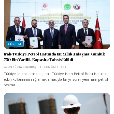
GÜNDEM
Irak-Türkiye Petrol Hattında Bir Yıllık Anlaşma: Günlük
750 Bin Varillik Kapasite Tahsis Edildi
YAZAN
KÜBRA DEMIRBAŞ
5 GÜN ÖNCE
0
Türkiye ile Irak arasında, Irak-Türkiye Ham Petrol Boru Hattı'nın
etkin kullanımını sağlamak amacıyla bir yıl süreli yeni ham petrol
taşıma...