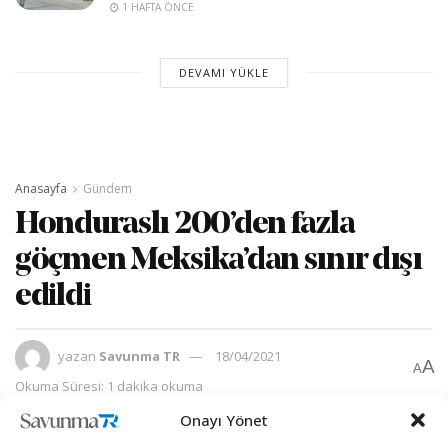
1 HAFTA ÖNCE
DEVAMI YÜKLE
Anasayfa
Gündem
Honduraslı 200’den fazla
göçmen Meksika’dan sınır dışı
edildi
yazan
Savunma TR
18/04/2021
A
A
Okuma Süresi: 1 dakika okuma
Onayı Yönet