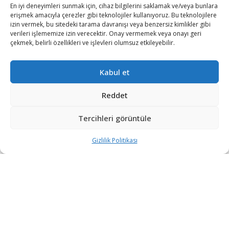
En iyi deneyimleri sunmak için, cihaz bilgilerini saklamak ve/veya bunlara
erişmek amacıyla çerezler gibi teknolojiler kullanıyoruz. Bu teknolojilere
izin vermek, bu sitedeki tarama davranışı veya benzersiz kimlikler gibi
verileri işlememize izin verecektir. Onay vermemek veya onayı geri
çekmek, belirli özellikleri ve işlevleri olumsuz etkileyebilir.
Kabul et
Reddet
Tercihleri görüntüle
Bölge basınında çıkan haberlere göre, ülkelerindeki
şiddet, işsizlik ve yoksulluk gibi sorunlardan kaçıp daha
Gizlilik Politikası
iyi bir hayat aramak için yola çıkan Honduraslı 200
göçmen, ABD’ye ulaşamadan ülkelerine sınır dışı edildi.
Uluslararası Kızıl Haç Komitesi Başkan Yardımcısı Gilles
Carbonnier, göçmenlerin son durumunu yerinde
gözlemlemek için kabul merkezlerini ziyaret etti.