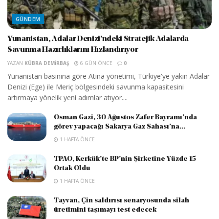
GÜNDEM
Yunanistan, Adalar Denizi’ndeki Stratejik Adalarda
Savunma Hazırlıklarını Hızlandırıyor
YAZAN
KÜBRA DEMIRBAŞ
6 GÜN ÖNCE
0
Yunanistan basınına göre Atina yönetimi, Türkiye'ye yakın Adalar
Denizi (Ege) ile Meriç bölgesindeki savunma kapasitesini
artırmaya yönelik yeni adımlar atıyor....
Osman Gazi, 30 Ağustos Zafer Bayramı’nda
görev yapacağı Sakarya Gaz Sahası’na...
1 HAFTA ÖNCE
TPAO, Kerkük’te BP’nin Şirketine Yüzde 15
Ortak Oldu
1 HAFTA ÖNCE
Tayvan, Çin saldırısı senaryosunda silah
üretimini taşımayı test edecek