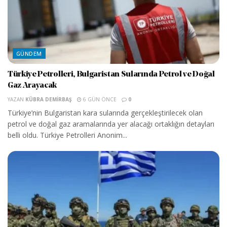
GÜNDEM
Türkiye Petrolleri, Bulgaristan Sularında Petrol ve Doğal
Gaz Arayacak
YAZAN
KÜBRA DEMIRBAŞ
6 GÜN ÖNCE
0
Türkiye’nin Bulgaristan kara sularında gerçekleştirilecek olan
petrol ve doğal gaz aramalarında yer alacağı ortaklığın detayları
belli oldu. Türkiye Petrolleri Anonim...