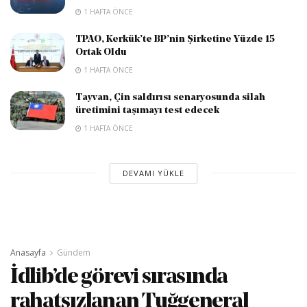
1 HAFTA ÖNCE
TPAO, Kerkük’te BP’nin Şirketine Yüzde 15
Ortak Oldu
1 HAFTA ÖNCE
Tayvan, Çin saldırısı senaryosunda silah
üretimini taşımayı test edecek
1 HAFTA ÖNCE
DEVAMI YÜKLE
Anasayfa
Gündem
İdlib’de görevi sırasında
rahatsızlanan Tuğgeneral