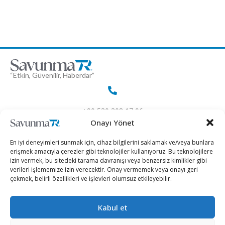
“Etkin, Güvenilir, Haberdar”
+90 530 308 17 96
Onayı Yönet
iletisim@savunmatr.com
En iyi deneyimleri sunmak için, cihaz bilgilerini saklamak ve/veya bunlara
erişmek amacıyla çerezler gibi teknolojiler kullanıyoruz. Bu teknolojilere
izin vermek, bu sitedeki tarama davranışı veya benzersiz kimlikler gibi
verileri işlememize izin verecektir. Onay vermemek veya onayı geri
çekmek, belirli özellikleri ve işlevleri olumsuz etkileyebilir.
2026 © Savunma TR. Tüm Hakları Saklıdır.
Kabul et
Savunma Sanayii
Kategoriler
SavunmaTR
Hava Platformları
Siber Güvenlik
Hakkımızda