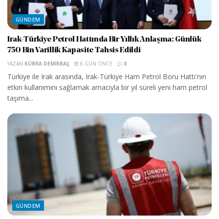
GÜNDEM
Irak-Türkiye Petrol Hattında Bir Yıllık Anlaşma: Günlük
750 Bin Varillik Kapasite Tahsis Edildi
YAZAN
KÜBRA DEMIRBAŞ
6 GÜN ÖNCE
0
Türkiye ile Irak arasında, Irak-Türkiye Ham Petrol Boru Hattı'nın
etkin kullanımını sağlamak amacıyla bir yıl süreli yeni ham petrol
taşıma...
GÜNDEM