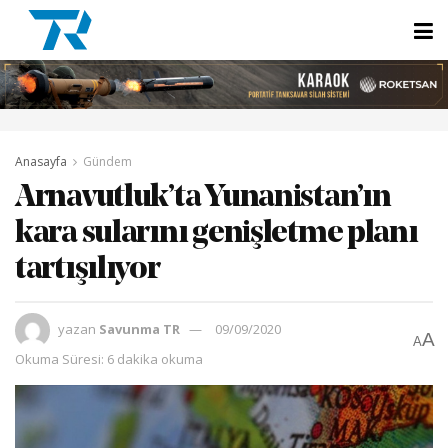
Anasayfa
Gündem
Arnavutluk’ta Yunanistan’ın
kara sularını genişletme planı
tartışılıyor
yazan
Savunma TR
09/09/2020
A
A
Okuma Süresi: 6 dakika okuma