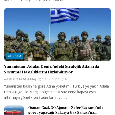
GÜNDEM
Yunanistan, Adalar Denizi’ndeki Stratejik Adalarda
Savunma Hazırlıklarını Hızlandırıyor
YAZAN
KÜBRA DEMIRBAŞ
7 GÜN ÖNCE
0
Yunanistan basınına göre Atina yönetimi, Türkiye'ye yakın Adalar
Denizi (Ege) ile Meriç bölgesindeki savunma kapasitesini
artırmaya yönelik yeni adımlar atıyor....
Osman Gazi, 30 Ağustos Zafer Bayramı’nda
görev yapacağı Sakarya Gaz Sahası’na...