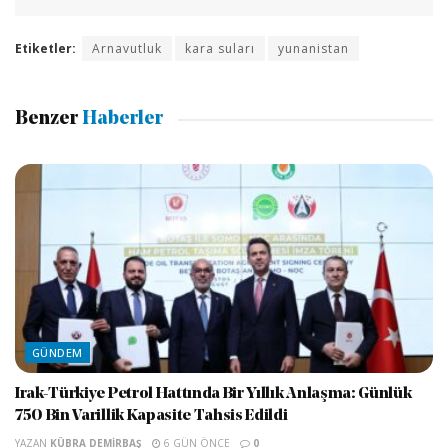
Etiketler:
Arnavutluk
kara suları
yunanistan
Benzer
Haberler
GÜNDEM
Irak-Türkiye Petrol Hattında Bir Yıllık Anlaşma: Günlük
750 Bin Varillik Kapasite Tahsis Edildi
YAZAN
KÜBRA DEMIRBAŞ
6 GÜN ÖNCE
0