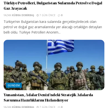
Türkiye Petrolleri, Bulgaristan Sularında Petrol ve Doğal
Gaz Arayacak
YAZAN
KÜBRA DEMIRBAŞ
7 GÜN ÖNCE
0
Türkiye’nin Bulgaristan kara sularında gerçekleştirilecek olan
petrol ve doğal gaz aramalarında yer alacağı ortaklığın detayları
belli oldu. Türkiye Petrolleri Anonim...
GÜNDEM
Yunanistan, Adalar Denizi’ndeki Stratejik Adalarda
Savunma Hazırlıklarını Hızlandırıyor
YAZAN
KÜBRA DEMIRBAŞ
7 GÜN ÖNCE
0