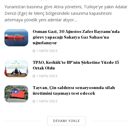
Yunanistan basınına göre Atina yönetimi, Türkiye'ye yakın Adalar
Denizi (Ege) ile Meriç bölgesindeki savunma kapasitesini
artırmaya yönelik yeni adımlar atıyor....
Osman Gazi, 30 Ağustos Zafer Bayramı’nda
görev yapacağı Sakarya Gaz Sahası’na
uğurlanıyor
1 HAFTA ÖNCE
TPAO, Kerkük’te BP’nin Şirketine Yüzde 15
Ortak Oldu
1 HAFTA ÖNCE
Tayvan, Çin saldırısı senaryosunda silah
üretimini taşımayı test edecek
1 HAFTA ÖNCE
DEVAMI YÜKLE