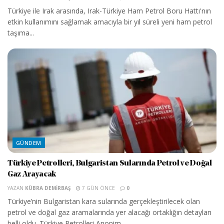
Türkiye ile Irak arasında, Irak-Türkiye Ham Petrol Boru Hattı'nın
etkin kullanımını sağlamak amacıyla bir yıl süreli yeni ham petrol
taşıma...
GÜNDEM
Türkiye Petrolleri, Bulgaristan Sularında Petrol ve Doğal
Gaz Arayacak
YAZAN
KÜBRA DEMIRBAŞ
7 GÜN ÖNCE
0
Türkiye’nin Bulgaristan kara sularında gerçekleştirilecek olan
petrol ve doğal gaz aramalarında yer alacağı ortaklığın detayları
belli oldu. Türkiye Petrolleri Anonim...