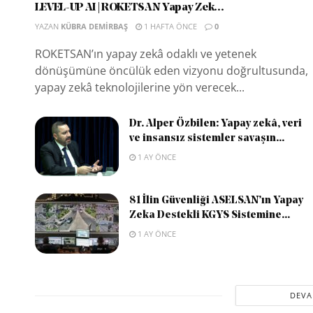
LEVEL-UP AI | ROKETSAN Yapay Zek...
YAZAN
KÜBRA DEMIRBAŞ
1 HAFTA ÖNCE
0
ROKETSAN’ın yapay zekâ odaklı ve yetenek
dönüşümüne öncülük eden vizyonu doğrultusunda,
yapay zekâ teknolojilerine yön verecek...
Dr. Alper Özbilen: Yapay zekâ, veri
ve insansız sistemler savaşın...
1 AY ÖNCE
81 İlin Güvenliği ASELSAN’ın Yapay
Zeka Destekli KGYS Sistemine...
1 AY ÖNCE
DEVA