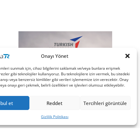
Onayı Yönet
imleri sunmak için, cihaz bilgilerini saklamak ve/veya bunlara erişmek
ezler gibi teknolojiler kullanıyoruz. Bu teknolojilere izin vermek, bu sitedeki
nışı veya benzersiz kimlikler gibi verileri işlememize izin verecektir. Onay
a onayı geri çekmek, belirli özellikleri ve işlevleri olumsuz etkileyebilir.
bul et
Reddet
Tercihleri görüntüle
Gizlilik Politikası