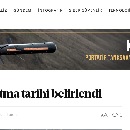
LIZ
GÜNDEM
İNFOGRAFIK
SIBER GÜVENLIK
TEKNOLOJ
atma tarihi belirlendi
0
A
ika okuma
A