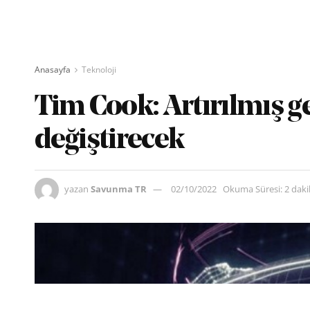
Anasayfa
Teknoloji
Tim Cook: Artırılmış ge
değiştirecek
yazan
Savunma TR
02/10/2022
Okuma Süresi: 2 dak