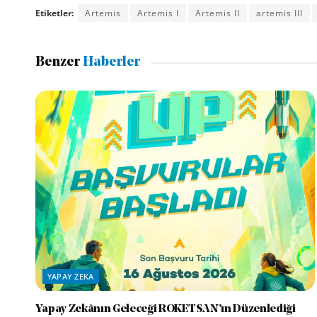
Etiketler:
Artemis
Artemis I
Artemis II
artemis III
Benzer
Haberler
YAPAY ZEKA
Yapay Zekânın Geleceği ROKETSAN’ın Düzenlediği