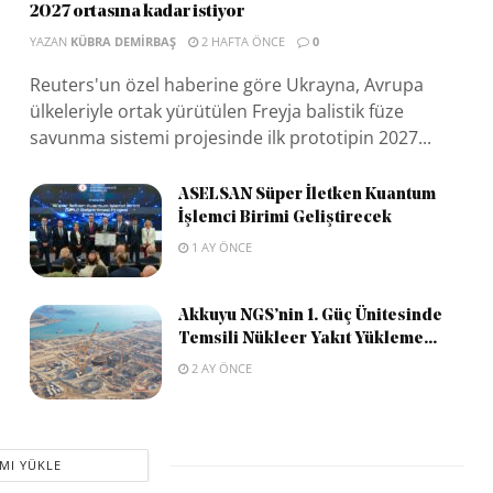
2027 ortasına kadar istiyor
YAZAN
KÜBRA DEMIRBAŞ
2 HAFTA ÖNCE
0
Reuters'un özel haberine göre Ukrayna, Avrupa
ülkeleriyle ortak yürütülen Freyja balistik füze
savunma sistemi projesinde ilk prototipin 2027...
ASELSAN Süper İletken Kuantum
İşlemci Birimi Geliştirecek
1 AY ÖNCE
Akkuyu NGS’nin 1. Güç Ünitesinde
Temsili Nükleer Yakıt Yükleme...
2 AY ÖNCE
MI YÜKLE