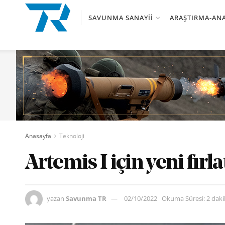
SAVUNMA SANAYII
ARAŞTIRMA-ANA
Anasayfa
Teknoloji
Artemis I için yeni fırl
yazan
Savunma TR
02/10/2022
Okuma Süresi: 2 dak