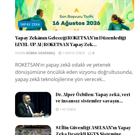
YAPAY ZEKA
Yapay Zekânın Geleceği ROKETSAN’ın Düzenlediği
LEVEL-UP AI | ROKETSAN Yapay Zek...
YAZAN
KÜBRA DEMIRBAŞ
1 HAFTA ÖNCE
0
ROKETSAN’ın yapay zekâ odaklı ve yetenek
dönüşümüne öncülük eden vizyonu doğrultusunda,
yapay zekâ teknolojilerine yön verecek...
Dr. Alper Özbilen: Yapay zekâ, veri
ve insansız sistemler savaşın...
1 AY ÖNCE
81 İlin Güvenliği ASELSAN’ın Yapay
Zeka Destekli KGYS Sistemine...