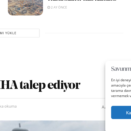
2 AY ÖNCE
MI YÜKLE
En iyi deney
İHA talep ediyor
amacıyla çer
tarama davra
vermemek vey
0
A
ika okuma
A
Ka