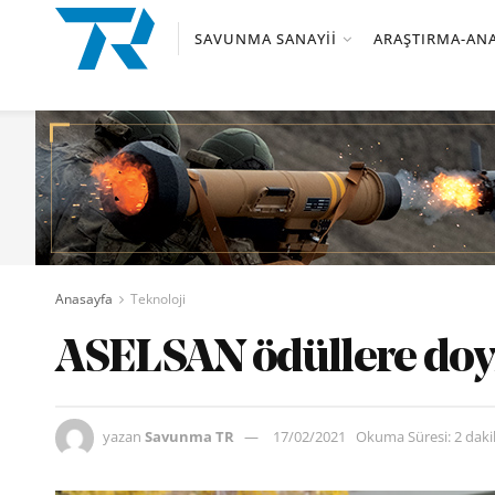
SAVUNMA SANAYII
ARAŞTIRMA-ANA
Anasayfa
Teknoloji
ASELSAN ödüllere do
yazan
Savunma TR
17/02/2021
Okuma Süresi: 2 dak