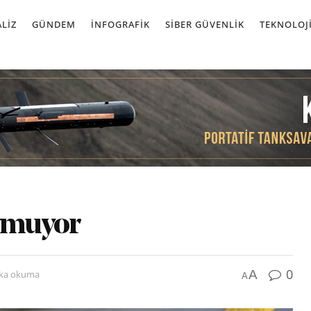
LIZ
GÜNDEM
İNFOGRAFIK
SIBER GÜVENLIK
TEKNOLOJ
ymuyor
0
A
ika okuma
A