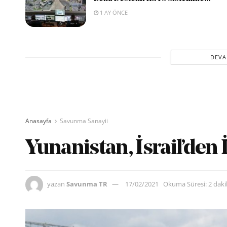
1 AY ÖNCE
DEVA
Anasayfa
Savunma Sanayii
Yunanistan, İsrail’den 
yazan
Savunma TR
17/02/2021
Okuma Süresi: 2 dak