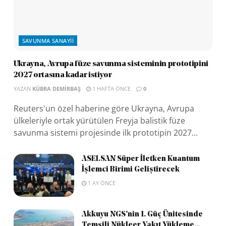
SAVUNMA SANAYII
Ukrayna, Avrupa füze savunma sisteminin prototipini
2027 ortasına kadar istiyor
YAZAN
KÜBRA DEMIRBAŞ
1 HAFTA ÖNCE
0
Reuters'un özel haberine göre Ukrayna, Avrupa
ülkeleriyle ortak yürütülen Freyja balistik füze
savunma sistemi projesinde ilk prototipin 2027...
ASELSAN Süper İletken Kuantum
İşlemci Birimi Geliştirecek
1 AY ÖNCE
Akkuyu NGS’nin 1. Güç Ünitesinde
Temsili Nükleer Yakıt Yükleme...