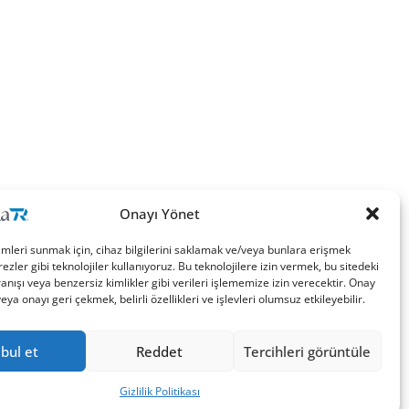
Onayı Yönet
imleri sunmak için, cihaz bilgilerini saklamak ve/veya bunlara erişmek
ezler gibi teknolojiler kullanıyoruz. Bu teknolojilere izin vermek, bu sitedeki
nışı veya benzersiz kimlikler gibi verileri işlememize izin verecektir. Onay
a onayı geri çekmek, belirli özellikleri ve işlevleri olumsuz etkileyebilir.
bul et
Reddet
Tercihleri görüntüle
Gizlilik Politikası