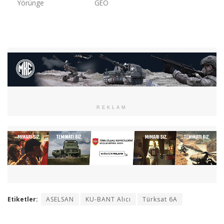
Yörünge
GEO
REKLAM
Etiketler:
ASELSAN
KU-BANT Alıcı
Türksat 6A