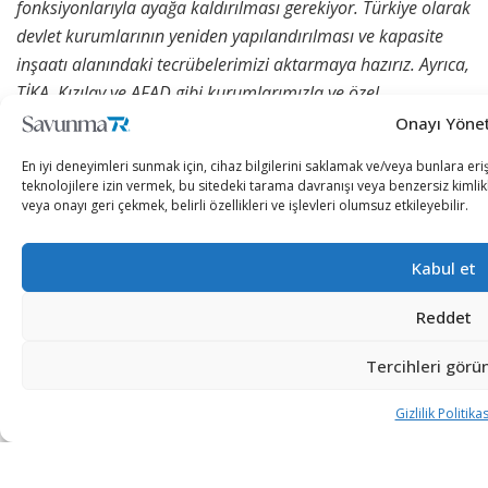
fonksiyonlarıyla ayağa kaldırılması gerekiyor. Türkiye olarak
devlet kurumlarının yeniden yapılandırılması ve kapasite
inşaatı alanındaki tecrübelerimizi aktarmaya hazırız. Ayrıca,
TİKA, Kızılay ve AFAD gibi kurumlarımızla ve özel
şirketlerimizle somut çalışmalara destek vermek istiyoruz.
Onayı Yöne
Bu konuda Sayın Cumhurbaşkanımız tüm devlet
En iyi deneyimleri sunmak için, cihaz bilgilerini saklamak ve/veya bunlara eri
kurumlarına gereken talimatları vermişlerdir.
teknolojilere izin vermek, bu sitedeki tarama davranışı veya benzersiz kimlik
veya onayı geri çekmek, belirli özellikleri ve işlevleri olumsuz etkileyebilir.
Suriye’deki yeni yönetimin verdiği sözleri hayata
geçirebilmesi için fırsata ve imkana ihtiyacı var. Suriye’ye
Kabul et
yönelik yaptırımların kaldırılması, Suriye’nin normalleşmesi
ve ülkede güvenliğin sağlanması bakımından son derece
Reddet
önemlidir. Suriye’nin yeniden inşası için gerekli hazırlıklara
Tercihleri görü
bir an önce başlanması gerekmektedir. Suriyeli
kardeşlerimizin ülkelerine gönüllü ve güvenli dönüşünü
Gizlilik Politikas
mümkün kılacak ortamın yaratılması ancak bu şekilde
sağlanabilir.