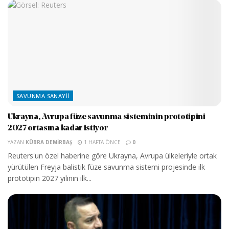
SAVUNMA SANAYII
Ukrayna, Avrupa füze savunma sisteminin prototipini
2027 ortasına kadar istiyor
YAZAN
KÜBRA DEMIRBAŞ
1 HAFTA ÖNCE
0
Reuters'un özel haberine göre Ukrayna, Avrupa ülkeleriyle ortak
yürütülen Freyja balistik füze savunma sistemi projesinde ilk
prototipin 2027 yılının ilk...