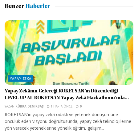
Benzer
Haberler
YAPAY ZEKA
Yapay Zekânın Geleceği ROKETSAN’ın Düzenlediği
LEVEL-UP AI | ROKETSAN Yapay Zekâ Hackathonu’nda...
YAZAN
KÜBRA DEMIRBAŞ
1 HAFTA ÖNCE
0
ROKETSAN’ın yapay zekâ odaklı ve yetenek dönüşümüne
öncülük eden vizyonu doğrultusunda, yapay zekâ teknolojilerine
yön verecek yeteneklerine yönelik eğitim, gelişim...