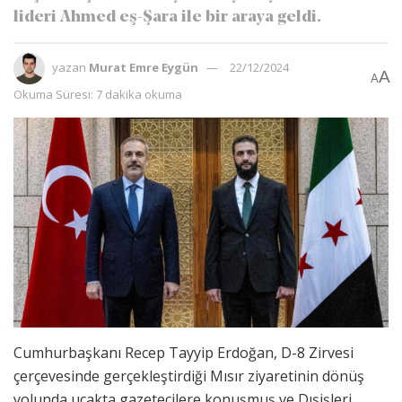
lideri Ahmed eş-Şara ile bir araya geldi.
yazan
Murat Emre Eygün
22/12/2024
A
A
Okuma Süresi: 7 dakika okuma
Cumhurbaşkanı Recep Tayyip Erdoğan, D-8 Zirvesi
çerçevesinde gerçekleştirdiği Mısır ziyaretinin dönüş
yolunda uçakta gazetecilere konuşmuş ve Dışişleri