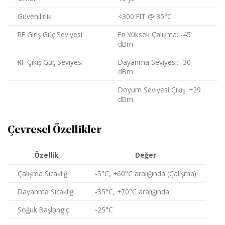
Güvenilirlik
<300 FIT @ 35°C
RF Giriş Güç Seviyesi
En Yüksek Çalışma: -45
dBm
RF Çıkış Güç Seviyesi
Dayanma Seviyesi: -30
dBm
Doyum Seviyesi Çıkış: +29
dBm
Çevresel Özellikler
Özellik
Değer
Çalışma Sıcaklığı
-5°C, +60°C aralığında (Çalışma)
Dayanma Sıcaklığı
-35°C, +70°C aralığında
Soğuk Başlangıç
-25°C