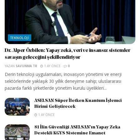
TEKNOLOJI
Dr. Alper Özbilen: Yapay zekâ, veri ve insansız sistemler
savaşın geleceğini şekillendiriyor
YAZAN
SAVUNMA TR
1 AY ÖNCE
0
Derin teknoloji uygulamaları, inovasyon yönetimi ve enerji
sektörlerinde yaklaşık 30 yıllık deneyime sahip; uluslararası
pazarda farklı şirketlerde yönetim kurulu üyelikleri...
ASELSAN Süper İletken Kuantum İşlemci
Birimi Geliştirecek
1 AY ÖNCE
81 İlin Güvenliği ASELSAN’ın Yapay Zeka
Destekli KGYS Sistemine Emanet