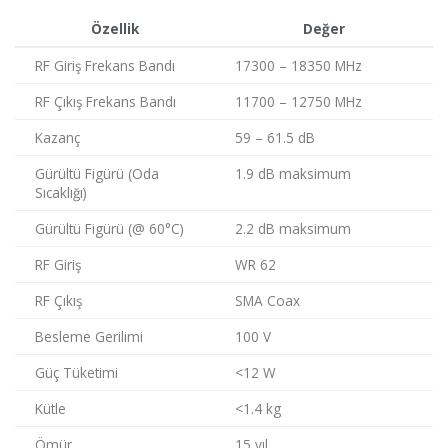
Özellik
Değer
RF Giriş Frekans Bandı
17300 – 18350 MHz
RF Çıkış Frekans Bandı
11700 – 12750 MHz
Kazanç
59 – 61.5 dB
Gürültü Figürü (Oda
1.9 dB maksimum
Sıcaklığı)
Gürültü Figürü (@ 60°C)
2.2 dB maksimum
RF Giriş
WR 62
RF Çıkış
SMA Coax
Besleme Gerilimi
100 V
Güç Tüketimi
<12 W
Kütle
<1.4 kg
Ömür
15 yıl