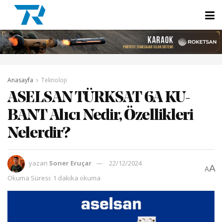
Anasayfa
Teknoloji
ASELSAN TÜRKSAT 6A KU-
BANT Alıcı Nedir, Özellikleri
Nelerdir?
yazan
Soner Eruçar
22/12/2024
A
A
Okuma Süresi: 1 dakika okuma