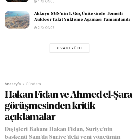
1 AY ÖNCE
Akkuyu NGS’nin 1. Güç Ünitesinde Temsili
Nükleer Yakıt Yükleme Aşaması Tamamlandı
2 AY ÖNCE
DEVAMI YÜKLE
Anasayfa
Gündem
Hakan Fidan ve Ahmed el-Şara
görüşmesinden kritik
açıklamalar
Dışişleri Bakanı Hakan Fidan, Suriye’nin
başkenti Şam’da Suriye’deki yeni yönetimin