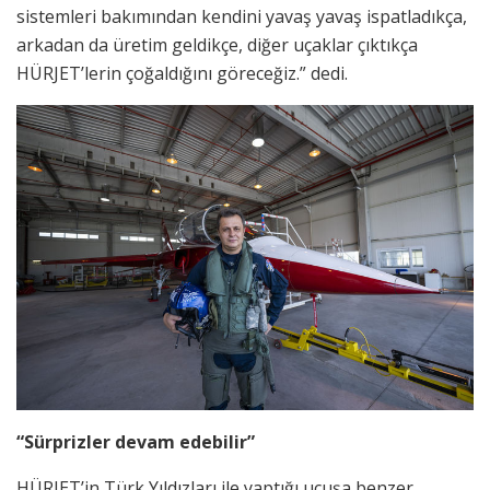
sistemleri bakımından kendini yavaş yavaş ispatladıkça,
arkadan da üretim geldikçe, diğer uçaklar çıktıkça
HÜRJET’lerin çoğaldığını göreceğiz.” dedi.
“Sürprizler devam edebilir”
HÜRJET’in Türk Yıldızları ile yaptığı uçuşa benzer