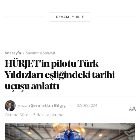
DEVAMI YÜKLE
Anasayfa
Savunma Sanayii
HÜRJET’in pilotu Türk
Yıldızları eşliğindeki tarihi
uçuşu anlattı
yazan
Şerafettin Bilgiç
02/03/2024
A
A
Okuma Süresi: 5 dakika okuma