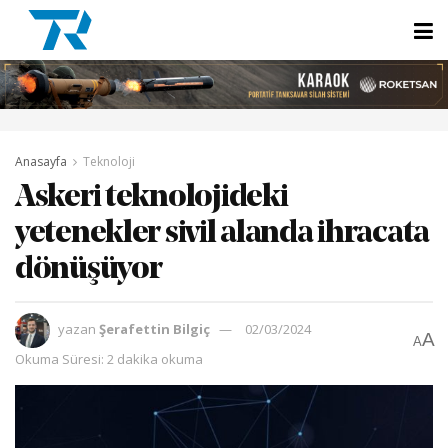
Anasayfa
Teknoloji
Askeri teknolojideki
yetenekler sivil alanda ihracata
dönüşüyor
yazan
Şerafettin Bilgiç
02/03/2024
A
A
Okuma Süresi: 2 dakika okuma