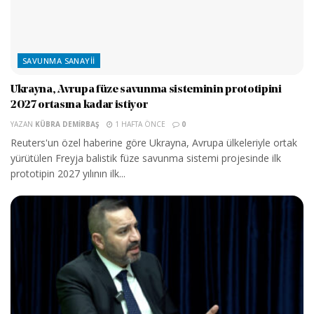
SAVUNMA SANAYII
Ukrayna, Avrupa füze savunma sisteminin prototipini
2027 ortasına kadar istiyor
YAZAN
KÜBRA DEMIRBAŞ
1 HAFTA ÖNCE
0
Reuters'un özel haberine göre Ukrayna, Avrupa ülkeleriyle ortak
yürütülen Freyja balistik füze savunma sistemi projesinde ilk
prototipin 2027 yılının ilk...