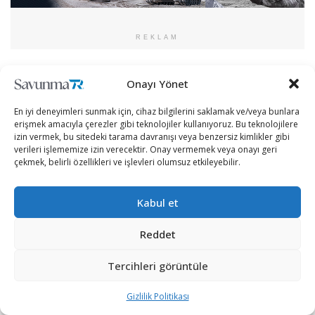
REKLAM
Çelik, Anadolu Ajansına yaptığı açıklamada, Türk
Onayı Yönet
Havacılık Uzay Sanayii tarafından geliştirilen HÜRJET’in
Türk Yıldızları ile birlikte yaptığı uçuşu 1 ay öncesinden
En iyi deneyimleri sunmak için, cihaz bilgilerini saklamak ve/veya bunlara
erişmek amacıyla çerezler gibi teknolojiler kullanıyoruz. Bu teknolojilere
planlamaya başladıklarını söyledi.
izin vermek, bu sitedeki tarama davranışı veya benzersiz kimlikler gibi
verileri işlememize izin verecektir. Onay vermemek veya onayı geri
Uçuşu daha önceki bir tarihte yapmayı planladıklarını
çekmek, belirli özellikleri ve işlevleri olumsuz etkileyebilir.
ancak Türk Yıldızları’nın Ankara’ya gelmesinin
TEKNOFEST’te mümkün olması dolayısıyla bu fırsatı
Kabul et
değerlendirdiklerini anlatan Çelik, şöyle konuştu:
Reddet
“Hava Kuvvetlerinin müsaadesiyle onlarla güzel bir uçuş
planlaması yaptık. Zaten onlar bu işin piri, sürekli
Tercihleri görüntüle
yapıyorlar ve çok da güzel yapıyorlar. Çok güzel bir
takımlar. Planlama doğrultusunda tedbirlerimizi aldık,
Gizlilik Politikası
pisti ayarladı. Uçuşun görev kartı oluşturuldu. Bu