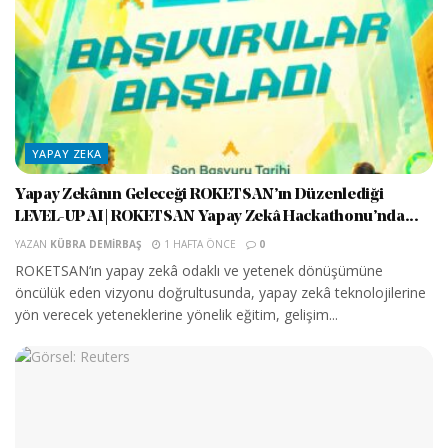
YAPAY ZEKA
Yapay Zekânın Geleceği ROKETSAN’ın Düzenlediği
LEVEL-UP AI | ROKETSAN Yapay Zekâ Hackathonu’nda...
YAZAN
KÜBRA DEMIRBAŞ
1 HAFTA ÖNCE
0
ROKETSAN’ın yapay zekâ odaklı ve yetenek dönüşümüne
öncülük eden vizyonu doğrultusunda, yapay zekâ teknolojilerine
yön verecek yeteneklerine yönelik eğitim, gelişim...