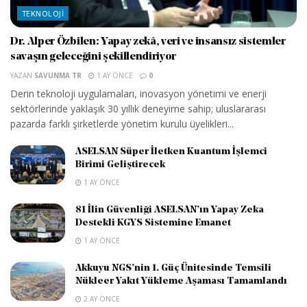
TEKNOLOJI
Dr. Alper Özbilen: Yapay zekâ, veri ve insansız sistemler
savaşın geleceğini şekillendiriyor
YAZAN
SAVUNMA TR
1 AY ÖNCE
0
Derin teknoloji uygulamaları, inovasyon yönetimi ve enerji
sektörlerinde yaklaşık 30 yıllık deneyime sahip; uluslararası
pazarda farklı şirketlerde yönetim kurulu üyelikleri...
ASELSAN Süper İletken Kuantum İşlemci
Birimi Geliştirecek
1 AY ÖNCE
81 İlin Güvenliği ASELSAN’ın Yapay Zeka
Destekli KGYS Sistemine Emanet
1 AY ÖNCE
Akkuyu NGS’nin 1. Güç Ünitesinde Temsili
Nükleer Yakıt Yükleme Aşaması Tamamlandı
2 AY ÖNCE