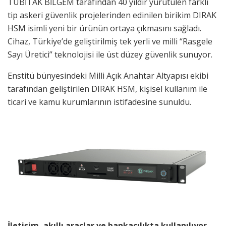
TÜBİTAK BİLGEM tarafından 40 yıldır yürütülen farklı
tip askeri güvenlik projelerinden edinilen birikim DIRAK
HSM isimli yeni bir ürünün ortaya çıkmasını sağladı.
Cihaz, Türkiye’de geliştirilmiş tek yerli ve milli “Rasgele
Sayı Üretici” teknolojisi ile üst düzey güvenlik sunuyor.
Enstitü bünyesindeki Milli Açık Anahtar Altyapısı ekibi
tarafından geliştirilen DIRAK HSM, kişisel kullanım ile
ticari ve kamu kurumlarının istifadesine sunuldu.
İletişim, akıllı araçlar ve bankacılıkta kullanılıyor