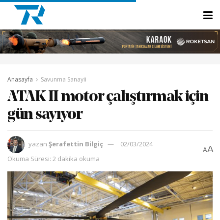
Anasayfa
Savunma Sanayii
ATAK II motor çalıştırmak için
gün sayıyor
yazan
Şerafettin Bilgiç
02/03/2024
A
A
Okuma Süresi: 2 dakika okuma