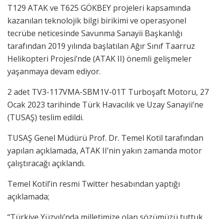
T129 ATAK ve T625 GÖKBEY projeleri kapsamında
kazanılan teknolojik bilgi birikimi ve operasyonel
tecrübe neticesinde Savunma Sanayii Başkanlığı
tarafından 2019 yılında başlatılan Ağır Sınıf Taarruz
Helikopteri Projesi’nde (ATAK II) önemli gelişmeler
yaşanmaya devam ediyor.
2 adet TV3-117VMA-SBM1V-01T Turboşaft Motoru, 27
Ocak 2023 tarihinde Türk Havacılık ve Uzay Sanayii’ne
(TUSAŞ) teslim edildi.
TUSAŞ Genel Müdürü Prof. Dr. Temel Kotil tarafından
yapılan açıklamada, ATAK II’nin yakın zamanda motor
çalıştıracağı açıklandı.
Temel Kotil’in resmi Twitter hesabından yaptığı
açıklamada;
“Türkiye Yüzyılı’nda milletimize olan sözümüzü tuttuk.