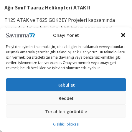
Ağır Sınıf Taaruz Helikopteri ATAK II
T129 ATAK ve T625 GÖKBEY Projeleri kapsamında
kazanılan teknolojik bilgi birikimi ve operasyonel
tecrübe neticesinde “Ağır Sınıf Taarruz Helikopteri
Onayı Yönet
Projesi”ne başlandı.
En iyi deneyimleri sunmak için, cihaz bilgilerini saklamak ve/veya bunlara
erişmek amacıyla çerezler gibi teknolojiler kullanıyoruz. Bu teknolojilere
Kullanıcıları Deniz Kuvvetleri Komutanlığı ile Kara
izin vermek, bu sitedeki tarama davranışı veya benzersiz kimlikler gibi
Kuvvetleri Komutanlığı olarak belirlenen helikopter için
verileri işlememize izin verecektir. Onay vermemek veya onayı geri
çekmek, belirli özellikleri ve işlevleri olumsuz etkileyebilir.
SSB liderliğinde toplantılar yapılmıştı. Bu kapsamda
2019 yılının Nisan ayında ise T0 prototipi için sözleşme
Kabul et
imzalanmıştı. ATAK II, artırılmış faydalı yük ve
mühimmat kapasitesi (lançerler hariç 1.200 kg), modern
Reddet
aviyonik sistemler, düşürülmüş lojistik maliyet ve
yüksek performans hedefleri doğrultusunda tamamen
Tercihleri görüntüle
yerli ve millî kabiliyetlerle tasarlandı.
Gizlilik Politikası
Program kapsamında, Ukraynalı Motor Sich tarafından