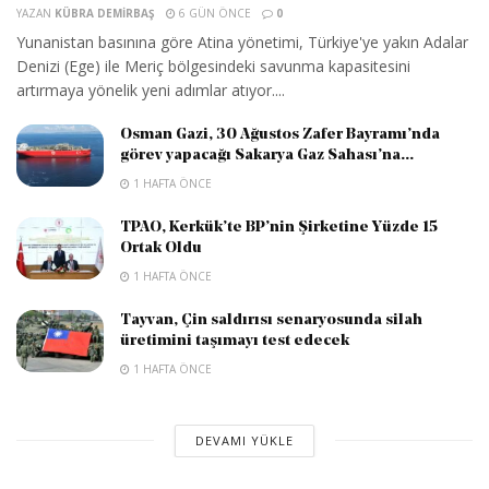
YAZAN
KÜBRA DEMIRBAŞ
6 GÜN ÖNCE
0
Yunanistan basınına göre Atina yönetimi, Türkiye'ye yakın Adalar
Denizi (Ege) ile Meriç bölgesindeki savunma kapasitesini
artırmaya yönelik yeni adımlar atıyor....
Osman Gazi, 30 Ağustos Zafer Bayramı’nda
görev yapacağı Sakarya Gaz Sahası’na...
1 HAFTA ÖNCE
TPAO, Kerkük’te BP’nin Şirketine Yüzde 15
Ortak Oldu
1 HAFTA ÖNCE
Tayvan, Çin saldırısı senaryosunda silah
üretimini taşımayı test edecek
1 HAFTA ÖNCE
DEVAMI YÜKLE