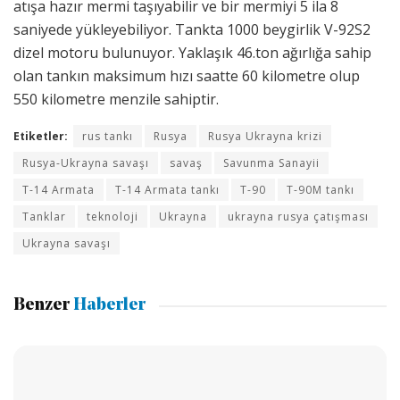
atışa hazır mermi taşıyabilir ve bir mermiyi 5 ila 8
saniyede yükleyebiliyor. Tankta 1000 beygirlik V-92S2
dizel motoru bulunuyor. Yaklaşık 46.ton ağırlığa sahip
olan tankın maksimum hızı saatte 60 kilometre olup
550 kilometre menzile sahiptir.
Etiketler:
rus tankı
Rusya
Rusya Ukrayna krizi
Rusya-Ukrayna savaşı
savaş
Savunma Sanayii
T-14 Armata
T-14 Armata tankı
T-90
T-90M tankı
Tanklar
teknoloji
Ukrayna
ukrayna rusya çatışması
Ukrayna savaşı
Benzer
Haberler