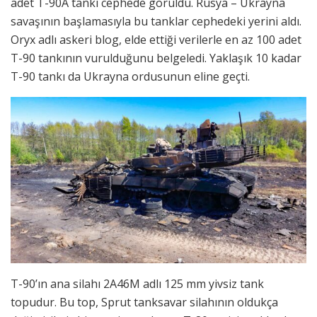
adet T-90A tankı cephede görüldü. Rusya – Ukrayna
savaşının başlamasıyla bu tanklar cephedeki yerini aldı.
Oryx adlı askeri blog, elde ettiği verilerle en az 100 adet
T-90 tankının vurulduğunu belgeledi. Yaklaşık 10 kadar
T-90 tankı da Ukrayna ordusunun eline geçti.
T-90’ın ana silahı 2A46M adlı 125 mm yivsiz tank
topudur. Bu top, Sprut tanksavar silahının oldukça