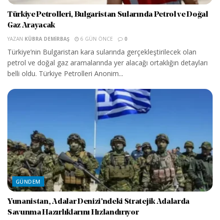
Türkiye Petrolleri, Bulgaristan Sularında Petrol ve Doğal
Gaz Arayacak
YAZAN
KÜBRA DEMIRBAŞ
6 GÜN ÖNCE
0
Türkiye’nin Bulgaristan kara sularında gerçekleştirilecek olan
petrol ve doğal gaz aramalarında yer alacağı ortaklığın detayları
belli oldu. Türkiye Petrolleri Anonim...
GÜNDEM
Yunanistan, Adalar Denizi’ndeki Stratejik Adalarda
Savunma Hazırlıklarını Hızlandırıyor