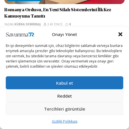
Romanya Ordusu, En Yeni Silah Sistemlerini İlk Kez
Kamuoyuna Tanıttı
YAZAN
KÜBRA DEMIRBAŞ
3 AY ÖNCE
0
Romanya’nın başkenti Bükreş’te düzenlenen Black Sea Defense
Onayı Yönet
& Aerospace (BSDA) 2026 fuarı, ülkenin son dönemde hız
verdiği savunma modernizasyon programının...
En iyi deneyimleri sunmak için, cihaz bilgilerini saklamak ve/veya bunlara
erişmek amacıyla çerezler gibi teknolojiler kullanıyoruz. Bu teknolojilere
izin vermek, bu sitedeki tarama davranışı veya benzersiz kimlikler gibi
ALKA-KAPLAN Hibrit yeni yetenekleriyle
verileri işlememize izin verecektir. Onay vermemek veya onayı geri
SAHA’da
çekmek, belirli özellikleri ve işlevleri olumsuz etkileyebilir.
3 AY ÖNCE
Anadolu Savunma, SAHA 2026’da SEYİT 4×4 ile
Kabul et
Kia KLTV’yi tanıtacak
3 AY ÖNCE
Reddet
Nurol Makina yeni konfigürasyona sahip zırhlı
Tercihleri görüntüle
araçlarıyla SAHA’da yerini alacak
3 AY ÖNCE
Gizlilik Politikası