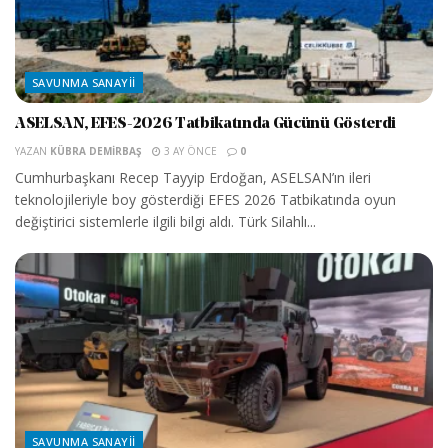
SAVUNMA SANAYII
ASELSAN, EFES-2026 Tatbikatında Gücünü Gösterdi
YAZAN
KÜBRA DEMIRBAŞ
3 AY ÖNCE
0
Cumhurbaşkanı Recep Tayyip Erdoğan, ASELSAN’ın ileri
teknolojileriyle boy gösterdiği EFES 2026 Tatbikatında oyun
değiştirici sistemlerle ilgili bilgi aldı. Türk Silahlı...
SAVUNMA SANAYII