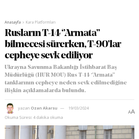
Anasayfa
Kara Platformları
Rusların T-14 ‘’Armata’’
bilmecesi sürerken, T-90’lar
cepheye sevk ediliyor
Ukrayna Savunma Bakanlığı İstihbarat Baş
Müdürlüğü (HUR MOU) Rus T-14 ‘’Armata’’
tanklarının cepheye neden sevk edilmediğine
ilişkin açıklamalarda bulundu.
yazan
Ozan Akarsu
19/03/2024
A
A
Okuma Süresi: 4 dakika okuma