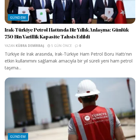
GÜNDEM
Irak-Türkiye Petrol Hattında Bir Yıllık Anlaşma: Günlük
750 Bin Varillik Kapasite Tahsis Edildi
YAZAN
KÜBRA DEMIRBAŞ
5 GÜN ÖNCE
0
Türkiye ile Irak arasında, Irak-Türkiye Ham Petrol Boru Hattı'nın
etkin kullanımını sağlamak amacıyla bir yıl süreli yeni ham petrol
taşıma...
GÜNDEM