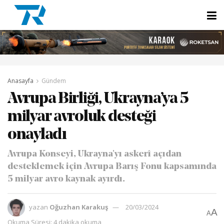
Anasayfa
Gündem
Avrupa Birliği, Ukrayna’ya 5
milyar avroluk desteği
onayladı
Avrupa Konseyi, Ukrayna'yı askerî açıdan
desteklemek için Avrupa Barış Fonu kapsamında
5 milyar avro kaynak ayırdı.
yazan
Oğuzhan Karakuş
20/03/2024
A
A
Okuma Süresi: 4 dakika okuma