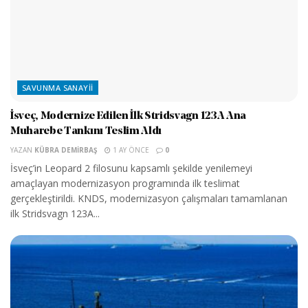
SAVUNMA SANAYII
İsveç, Modernize Edilen İlk Stridsvagn 123A Ana
Muharebe Tankını Teslim Aldı
YAZAN
KÜBRA DEMIRBAŞ
1 AY ÖNCE
0
İsveç’in Leopard 2 filosunu kapsamlı şekilde yenilemeyi
amaçlayan modernizasyon programında ilk teslimat
gerçekleştirildi. KNDS, modernizasyon çalışmaları tamamlanan
ilk Stridsvagn 123A...