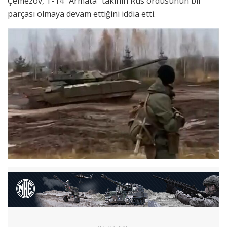
Çemezov, T-14 “Armata” takının Rus ordusunun bir
parçası olmaya devam ettiğini iddia etti.