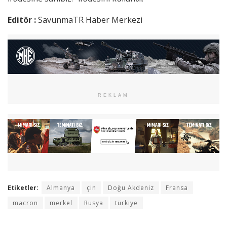
Editör :
SavunmaTR Haber Merkezi
REKLAM
Etiketler:
Almanya
çin
Doğu Akdeniz
Fransa
macron
merkel
Rusya
türkiye