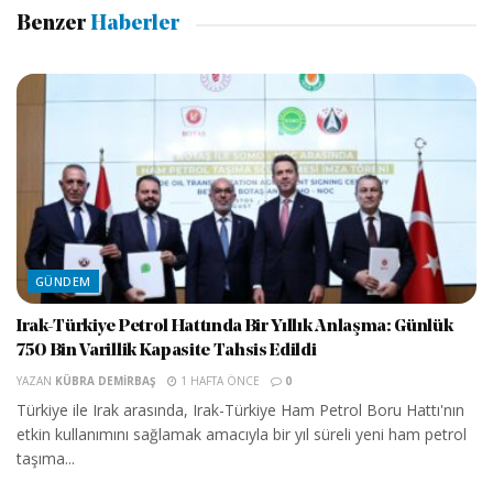
Benzer
Haberler
GÜNDEM
Irak-Türkiye Petrol Hattında Bir Yıllık Anlaşma: Günlük
750 Bin Varillik Kapasite Tahsis Edildi
YAZAN
KÜBRA DEMIRBAŞ
1 HAFTA ÖNCE
0
Türkiye ile Irak arasında, Irak-Türkiye Ham Petrol Boru Hattı'nın
etkin kullanımını sağlamak amacıyla bir yıl süreli yeni ham petrol
taşıma...