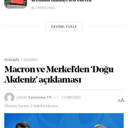
üretimini taşımayı test edecek
2 HAFTA ÖNCE
DEVAMI YÜKLE
Anasayfa
Gündem
Macron ve Merkel’den ‘Doğu
Akdeniz’ açıklaması
yazan
Savunma TR
21/08/2020
A
A
Okuma Süresi: 2 dakika okuma