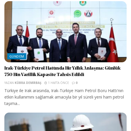
GÜNDEM
Irak-Türkiye Petrol Hattında Bir Yıllık Anlaşma: Günlük
750 Bin Varillik Kapasite Tahsis Edildi
YAZAN
KÜBRA DEMIRBAŞ
1 HAFTA ÖNCE
0
Türkiye ile Irak arasında, Irak-Türkiye Ham Petrol Boru Hattı'nın
etkin kullanımını sağlamak amacıyla bir yıl süreli yeni ham petrol
taşıma...