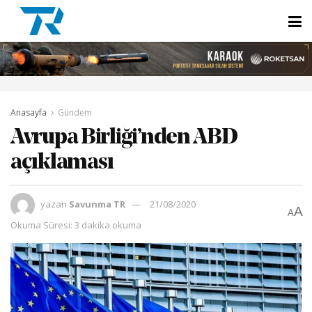
Anasayfa
Gündem
Avrupa Birliği’nden ABD
açıklaması
yazan
Savunma TR
21/08/2020
A
A
Okuma Süresi: 3 dakika okuma