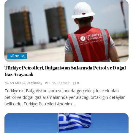
GÜNDEM
Türkiye Petrolleri, Bulgaristan Sularında Petrol ve Doğal
Gaz Arayacak
YAZAN
KÜBRA DEMIRBAŞ
1 HAFTA ÖNCE
0
Türkiye’nin Bulgaristan kara sularında gerçekleştirilecek olan
petrol ve doğal gaz aramalarında yer alacağı ortaklığın detayları
belli oldu. Türkiye Petrolleri Anonim...