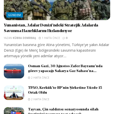
GÜNDEM
Yunanistan, Adalar Denizi’ndeki Stratejik Adalarda
Savunma Hazırlıklarını Hızlandırıyor
YAZAN
KÜBRA DEMIRBAŞ
1 HAFTA ÖNCE
0
Yunanistan basınına göre Atina yönetimi, Türkiye'ye yakın Adalar
Denizi (Ege) ile Meriç bölgesindeki savunma kapasitesini
artırmaya yönelik yeni adımlar atıyor....
Osman Gazi, 30 Ağustos Zafer Bayramı’nda
görev yapacağı Sakarya Gaz Sahası’na...
2 HAFTA ÖNCE
TPAO, Kerkük’te BP’nin Şirketine Yüzde 15
Ortak Oldu
2 HAFTA ÖNCE
Tayvan, Çin saldırısı senaryosunda silah