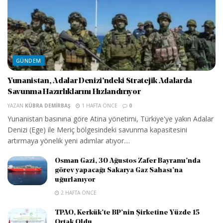
GÜNDEM
Yunanistan, Adalar Denizi’ndeki Stratejik Adalarda
Savunma Hazırlıklarını Hızlandırıyor
YAZAN
KÜBRA DEMIRBAŞ
1 HAFTA ÖNCE
0
Yunanistan basınına göre Atina yönetimi, Türkiye'ye yakın Adalar
Denizi (Ege) ile Meriç bölgesindeki savunma kapasitesini
artırmaya yönelik yeni adımlar atıyor....
Osman Gazi, 30 Ağustos Zafer Bayramı’nda
görev yapacağı Sakarya Gaz Sahası’na
uğurlanıyor
2 HAFTA ÖNCE
TPAO, Kerkük’te BP’nin Şirketine Yüzde 15
Ortak Oldu