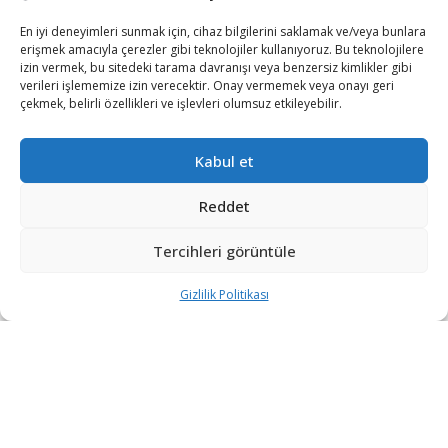
En iyi deneyimleri sunmak için, cihaz bilgilerini saklamak ve/veya bunlara
iletisim@savunmatr.com
erişmek amacıyla çerezler gibi teknolojiler kullanıyoruz. Bu teknolojilere
izin vermek, bu sitedeki tarama davranışı veya benzersiz kimlikler gibi
verileri işlememize izin verecektir. Onay vermemek veya onayı geri
çekmek, belirli özellikleri ve işlevleri olumsuz etkileyebilir.
2026 © Savunma TR. Tüm Hakları Saklıdır.
Kabul et
Savunma Sanayii
Kategoriler
SavunmaTR
Reddet
Hava Platformları
Siber Güvenlik
Hakkımızda
Kara Platformları
Teknoloji
Kariyer
Tercihleri görüntüle
Deniz Platformları
Röportajlar
Gizlilik Politikası
Gizlilik Politikası
İnsansız Sistemler
Politika
Künye
Silah Sistemleri
Dosya Haber
İletişim
Radar ve
Rapor & İnfografik
Elektronik Harp
SavunmaTR Plus
Sistemleri
Hava Savunma