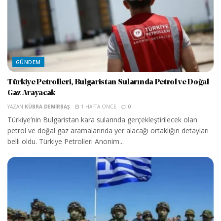
GÜNDEM
Türkiye Petrolleri, Bulgaristan Sularında Petrol ve Doğal
Gaz Arayacak
YAZAN
KÜBRA DEMIRBAŞ
1 HAFTA ÖNCE
0
Türkiye’nin Bulgaristan kara sularında gerçekleştirilecek olan
petrol ve doğal gaz aramalarında yer alacağı ortaklığın detayları
belli oldu. Türkiye Petrolleri Anonim...