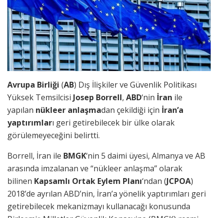
Avrupa Birliği
(
AB
) Dış İlişkiler ve Güvenlik Politikası
Yüksek Temsilcisi
Josep Borrell
,
ABD
‘nin
İran
ile
yapılan
nükleer anlaşma
dan çekildiği için
İran’a
yaptırımlar
ı geri getirebilecek bir ülke olarak
görülemeyeceğini belirtti.
Borrell, İran ile
BMGK
‘nin 5 daimi üyesi, Almanya ve AB
arasında imzalanan ve “nükleer anlaşma” olarak
bilinen
Kapsamlı Ortak Eylem Planı
‘ndan (
JCPOA
)
2018’de ayrılan ABD’nin, İran’a yönelik yaptırımları geri
getirebilecek mekanizmayı kullanacağı konusunda