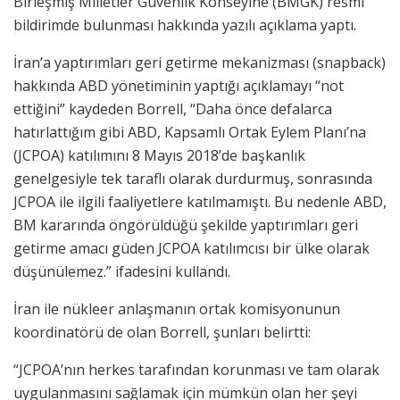
Birleşmiş Milletler Güvenlik Konseyine (BMGK) resmi
bildirimde bulunması hakkında yazılı açıklama yaptı.
İran’a yaptırımları geri getirme mekanizması (snapback)
hakkında ABD yönetiminin yaptığı açıklamayı “not
ettiğini” kaydeden Borrell, “Daha önce defalarca
hatırlattığım gibi ABD, Kapsamlı Ortak Eylem Planı’na
(JCPOA) katılımını 8 Mayıs 2018’de başkanlık
genelgesiyle tek taraflı olarak durdurmuş, sonrasında
JCPOA ile ilgili faaliyetlere katılmamıştı. Bu nedenle ABD,
BM kararında öngörüldüğü şekilde yaptırımları geri
getirme amacı güden JCPOA katılımcısı bir ülke olarak
düşünülemez.” ifadesini kullandı.
İran ile nükleer anlaşmanın ortak komisyonunun
koordinatörü de olan Borrell, şunları belirtti:
“JCPOA’nın herkes tarafından korunması ve tam olarak
uygulanmasını sağlamak için mümkün olan her şeyi