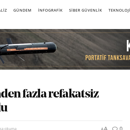
LIZ
GÜNDEM
İNFOGRAFIK
SIBER GÜVENLIK
TEKNOLOJ
nden fazla refakatsiz
du
0
A
ika okuma
A