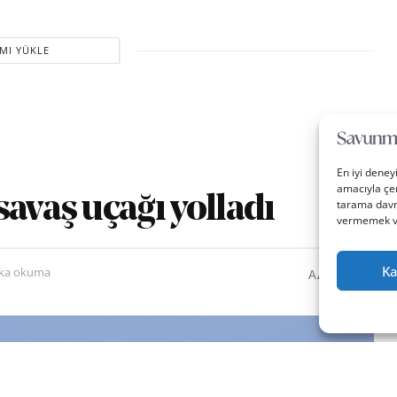
MI YÜKLE
En iyi deney
amacıyla çer
avaş uçağı yolladı
tarama davra
vermemek vey
Ka
0
A
ika okuma
A