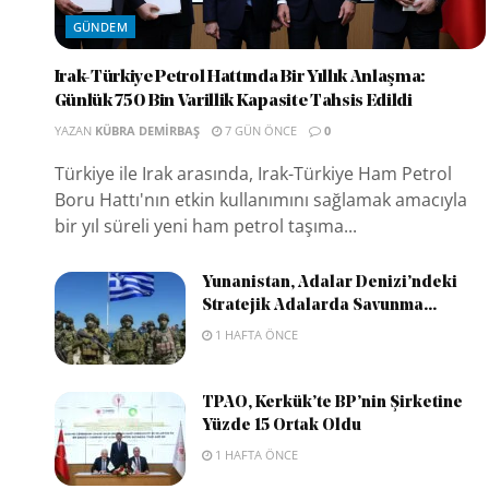
GÜNDEM
Irak-Türkiye Petrol Hattında Bir Yıllık Anlaşma:
Günlük 750 Bin Varillik Kapasite Tahsis Edildi
YAZAN
KÜBRA DEMIRBAŞ
7 GÜN ÖNCE
0
Türkiye ile Irak arasında, Irak-Türkiye Ham Petrol
Boru Hattı'nın etkin kullanımını sağlamak amacıyla
bir yıl süreli yeni ham petrol taşıma...
Yunanistan, Adalar Denizi’ndeki
Stratejik Adalarda Savunma...
1 HAFTA ÖNCE
TPAO, Kerkük’te BP’nin Şirketine
Yüzde 15 Ortak Oldu
1 HAFTA ÖNCE