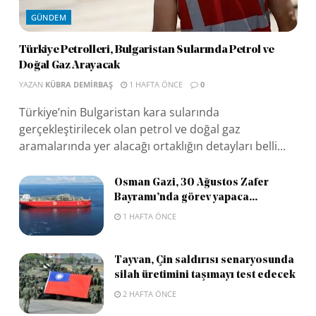
GÜNDEM
Türkiye Petrolleri, Bulgaristan Sularında Petrol ve
Doğal Gaz Arayacak
YAZAN
KÜBRA DEMIRBAŞ
1 HAFTA ÖNCE
0
Türkiye’nin Bulgaristan kara sularında
gerçekleştirilecek olan petrol ve doğal gaz
aramalarında yer alacağı ortaklığın detayları belli...
Osman Gazi, 30 Ağustos Zafer
Bayramı’nda görev yapaca...
1 HAFTA ÖNCE
Tayvan, Çin saldırısı senaryosunda
silah üretimini taşımayı test edecek
2 HAFTA ÖNCE