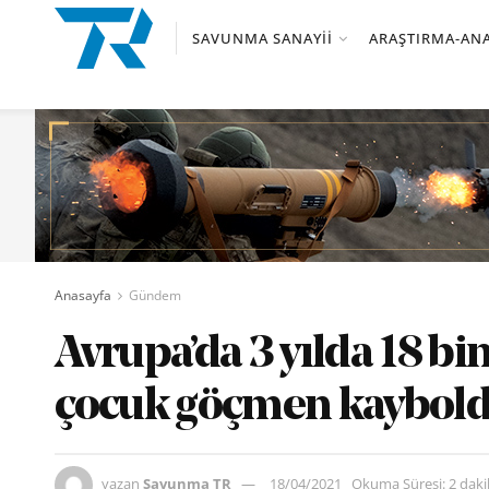
SAVUNMA SANAYII
ARAŞTIRMA-ANA
Anasayfa
Gündem
Avrupa’da 3 yılda 18 bi
çocuk göçmen kaybol
yazan
Savunma TR
18/04/2021
Okuma Süresi: 2 dak