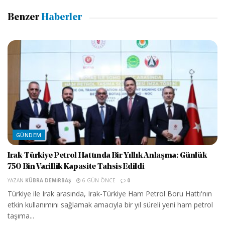
Benzer
Haberler
GÜNDEM
Irak-Türkiye Petrol Hattında Bir Yıllık Anlaşma: Günlük
750 Bin Varillik Kapasite Tahsis Edildi
YAZAN
KÜBRA DEMIRBAŞ
6 GÜN ÖNCE
0
Türkiye ile Irak arasında, Irak-Türkiye Ham Petrol Boru Hattı'nın
etkin kullanımını sağlamak amacıyla bir yıl süreli yeni ham petrol
taşıma...