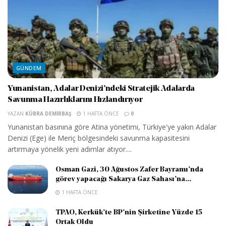
GÜNDEM
Yunanistan, Adalar Denizi’ndeki Stratejik Adalarda
Savunma Hazırlıklarını Hızlandırıyor
YAZAN
KÜBRA DEMIRBAŞ
1 HAFTA ÖNCE
0
Yunanistan basınına göre Atina yönetimi, Türkiye'ye yakın Adalar
Denizi (Ege) ile Meriç bölgesindeki savunma kapasitesini
artırmaya yönelik yeni adımlar atıyor....
Osman Gazi, 30 Ağustos Zafer Bayramı’nda
görev yapacağı Sakarya Gaz Sahası’na...
1 HAFTA ÖNCE
TPAO, Kerkük’te BP’nin Şirketine Yüzde 15
Ortak Oldu