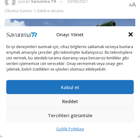
yazan
Savunma TR
20/06/2021
A
A
Okuma Süresi: 1 dakika okuma
Onayı Yönet
En iyi deneyimleri sunmak için, cihaz bilgilerini saklamak ve/veya bunlara
erişmek amacıyla çerezler gibi teknolojiler kullanıyoruz. Bu teknolojilere
izin vermek, bu sitedeki tarama davranışı veya benzersiz kimlikler gibi
verileri işlememize izin verecektir. Onay vermemek veya onayı geri
çekmek, belirli özellikleri ve işlevleri olumsuz etkileyebilir.
Kabul et
Reddet
Hindistan’ın tedarik edeceği hafif tanklar için Rusya’nın
Sprut’u, İsrailli Elbit Systems’in Sabrah’ı ve Güney Koreli
Tercihleri görüntüle
şirket Hanwha’nın K21-105’i seçenekler arasında ilk
sıralarda yer alıyor.
Gizlilik Politikası