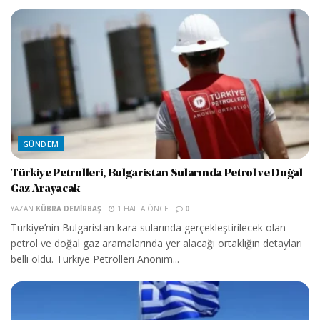
GÜNDEM
Türkiye Petrolleri, Bulgaristan Sularında Petrol ve Doğal
Gaz Arayacak
YAZAN
KÜBRA DEMIRBAŞ
1 HAFTA ÖNCE
0
Türkiye’nin Bulgaristan kara sularında gerçekleştirilecek olan
petrol ve doğal gaz aramalarında yer alacağı ortaklığın detayları
belli oldu. Türkiye Petrolleri Anonim...