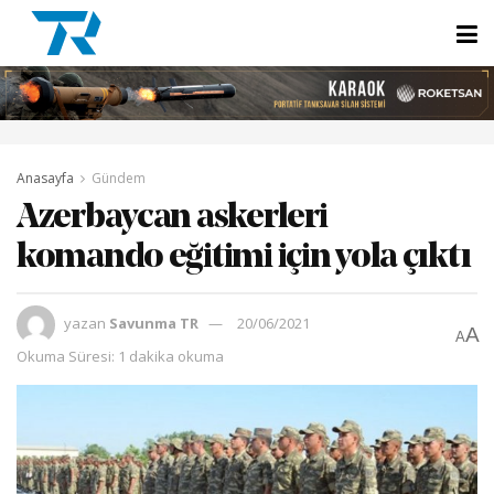
Anasayfa
Gündem
Azerbaycan askerleri
komando eğitimi için yola çıktı
yazan
Savunma TR
20/06/2021
A
A
Okuma Süresi: 1 dakika okuma