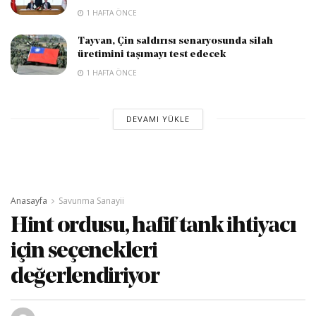
1 HAFTA ÖNCE
Tayvan, Çin saldırısı senaryosunda silah
üretimini taşımayı test edecek
1 HAFTA ÖNCE
DEVAMI YÜKLE
Anasayfa
Savunma Sanayii
Hint ordusu, hafif tank ihtiyacı
için seçenekleri
değerlendiriyor