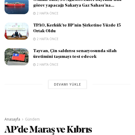
görev yapacağı Sakarya Gaz Sahası’na...
2 HAFTA ÖNCE
TPAO, Kerkük’te BP’nin Şirketine Yüzde 15
Ortak Oldu
2 HAFTA ÖNCE
Tayvan, Çin saldırısı senaryosunda silah
üretimini taşımayı test edecek
2 HAFTA ÖNCE
DEVAMI YÜKLE
Anasayfa
Gündem
AP’de Maraş ve Kıbrıs