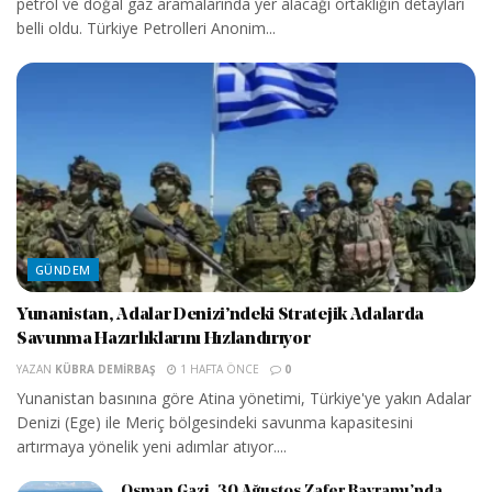
petrol ve doğal gaz aramalarında yer alacağı ortaklığın detayları
belli oldu. Türkiye Petrolleri Anonim...
GÜNDEM
Yunanistan, Adalar Denizi’ndeki Stratejik Adalarda
Savunma Hazırlıklarını Hızlandırıyor
YAZAN
KÜBRA DEMIRBAŞ
1 HAFTA ÖNCE
0
Yunanistan basınına göre Atina yönetimi, Türkiye'ye yakın Adalar
Denizi (Ege) ile Meriç bölgesindeki savunma kapasitesini
artırmaya yönelik yeni adımlar atıyor....
Osman Gazi, 30 Ağustos Zafer Bayramı’nda