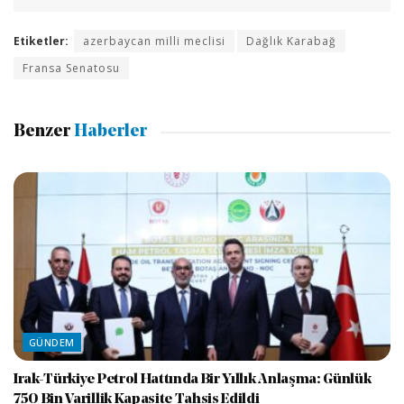
Etiketler:
azerbaycan milli meclisi
Dağlık Karabağ
Fransa Senatosu
Benzer
Haberler
GÜNDEM
Irak-Türkiye Petrol Hattında Bir Yıllık Anlaşma: Günlük
750 Bin Varillik Kapasite Tahsis Edildi