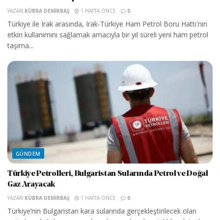
YAZAN
KÜBRA DEMIRBAŞ
1 HAFTA ÖNCE
0
Türkiye ile Irak arasında, Irak-Türkiye Ham Petrol Boru Hattı'nın
etkin kullanımını sağlamak amacıyla bir yıl süreli yeni ham petrol
taşıma...
GÜNDEM
Türkiye Petrolleri, Bulgaristan Sularında Petrol ve Doğal
Gaz Arayacak
YAZAN
KÜBRA DEMIRBAŞ
1 HAFTA ÖNCE
0
Türkiye’nin Bulgaristan kara sularında gerçekleştirilecek olan