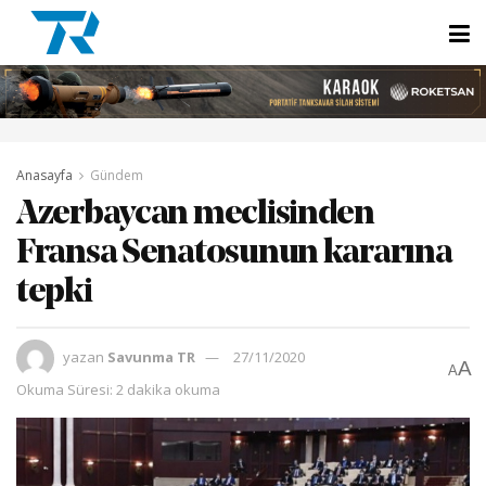
Anasayfa
Gündem
Azerbaycan meclisinden
Fransa Senatosunun kararına
tepki
yazan
Savunma TR
27/11/2020
A
A
Okuma Süresi: 2 dakika okuma