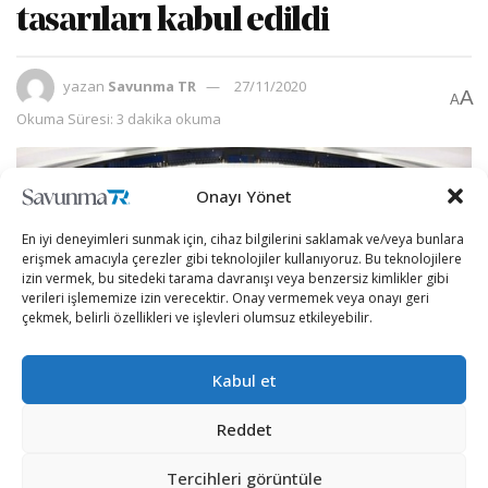
tasarıları kabul edildi
yazan
Savunma TR
27/11/2020
A
A
Okuma Süresi: 3 dakika okuma
Onayı Yönet
En iyi deneyimleri sunmak için, cihaz bilgilerini saklamak ve/veya bunlara
erişmek amacıyla çerezler gibi teknolojiler kullanıyoruz. Bu teknolojilere
izin vermek, bu sitedeki tarama davranışı veya benzersiz kimlikler gibi
verileri işlememize izin verecektir. Onay vermemek veya onayı geri
çekmek, belirli özellikleri ve işlevleri olumsuz etkileyebilir.
Kabul et
Reddet
Avrupa Parlamentosu, Kıbrıs’ta Kapalı Maraş’ın bir
kısmının açılması kararından geri dönülmesini, Kıbrıs
Tercihleri görüntüle