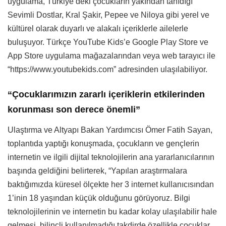
uygulama, Türkiye’deki çocukların yakından tanıdığı
Sevimli Dostlar, Kral Şakir, Pepee ve Niloya gibi yerel ve
kültürel olarak duyarlı ve alakalı içeriklerle ailelerle
buluşuyor. Türkçe YouTube Kids’e Google Play Store ve
App Store uygulama mağazalarından veya web tarayıcı ile
“https://www.youtubekids.com” adresinden ulaşılabiliyor.
“Çocuklarımızın zararlı içeriklerin etkilerinden
korunması son derece önemli”
Ulaştırma ve Altyapı Bakan Yardımcısı Ömer Fatih Sayan,
toplantıda yaptığı konuşmada, çocukların ve gençlerin
internetin ve ilgili dijital teknolojilerin ana yararlanıcılarının
başında geldiğini belirterek, “Yapılan araştırmalara
baktığımızda küresel ölçekte her 3 internet kullanıcısından
1’inin 18 yaşından küçük olduğunu görüyoruz. Bilgi
teknolojilerinin ve internetin bu kadar kolay ulaşılabilir hale
gelmesi, bilinçli kullanılmadığı takdirde özellikle çocuklar