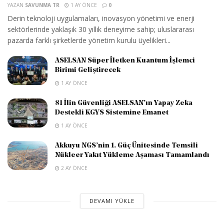
YAZAN
SAVUNMA TR
1 AY ÖNCE
0
Derin teknoloji uygulamaları, inovasyon yönetimi ve enerji
sektörlerinde yaklaşık 30 yıllık deneyime sahip; uluslararası
pazarda farklı şirketlerde yönetim kurulu üyelikleri...
ASELSAN Süper İletken Kuantum İşlemci
Birimi Geliştirecek
1 AY ÖNCE
81 İlin Güvenliği ASELSAN’ın Yapay Zeka
Destekli KGYS Sistemine Emanet
1 AY ÖNCE
Akkuyu NGS’nin 1. Güç Ünitesinde Temsili
Nükleer Yakıt Yükleme Aşaması Tamamlandı
2 AY ÖNCE
DEVAMI YÜKLE