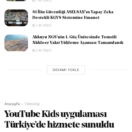
1 AY ÖNCE
81 İlin Güvenliği ASELSAN’ın Yapay Zeka
Destekli KGYS Sistemine Emanet
1 AY ÖNCE
Akkuyu NGS’nin 1. Güç Ünitesinde Temsili
Nükleer Yakıt Yükleme Aşaması Tamamlandı
2 AY ÖNCE
DEVAMI YÜKLE
Anasayfa
Teknoloji
YouTube Kids uygulaması
Türkiye’de hizmete sunuldu