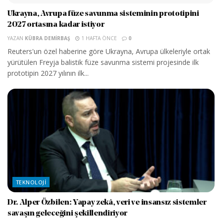
Ukrayna, Avrupa füze savunma sisteminin prototipini
2027 ortasına kadar istiyor
YAZAN
KÜBRA DEMIRBAŞ
1 HAFTA ÖNCE
0
Reuters'un özel haberine göre Ukrayna, Avrupa ülkeleriyle ortak
yürütülen Freyja balistik füze savunma sistemi projesinde ilk
prototipin 2027 yılının ilk...
TEKNOLOJI
Dr. Alper Özbilen: Yapay zekâ, veri ve insansız sistemler
savaşın geleceğini şekillendiriyor