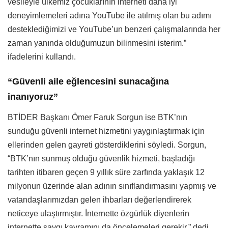
vesileyle ülkemiz çocuklarının interneti daha iyi
deneyimlemeleri adına YouTube ile atılmış olan bu adımı
desteklediğimizi ve YouTube’un benzeri çalışmalarında her
zaman yanında olduğumuzun bilinmesini isterim.”
ifadelerini kullandı.
“Güvenli aile eğlencesini sunacağına
inanıyoruz”
BTİDER Başkanı Ömer Faruk Sorgun ise BTK’nın
sunduğu güvenli internet hizmetini yaygınlaştırmak için
ellerinden gelen gayreti gösterdiklerini söyledi. Sorgun,
“BTK’nın sunmuş olduğu güvenlik hizmeti, başladığı
tarihten itibaren geçen 9 yıllık süre zarfında yaklaşık 12
milyonun üzerinde alan adının sınıflandırmasını yapmış ve
vatandaşlarımızdan gelen ihbarları değerlendirerek
neticeye ulaştırmıştır. İnternette özgürlük diyenlerin
internette saygı kavramını da öncelemeleri gerekir.” dedi.