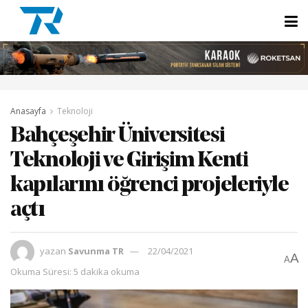
Anasayfa
Teknoloji
Bahçeşehir Üniversitesi
Teknoloji ve Girişim Kenti
kapılarını öğrenci projeleriyle
açtı
yazan
Savunma TR
22/04/2021
A
A
Okuma Süresi: 5 dakika okuma