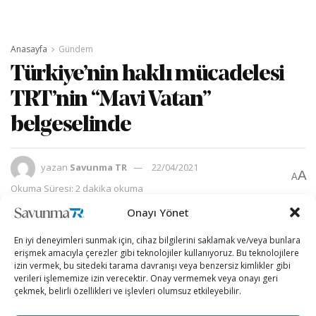
Anasayfa
Gündem
Türkiye’nin haklı mücadelesi
TRT’nin “Mavi Vatan”
belgeselinde
yazan
Savunma TR
22/04/2021
A
A
Okuma Süresi: 2 dakika okuma
Onayı Yönet
En iyi deneyimleri sunmak için, cihaz bilgilerini saklamak ve/veya bunlara
erişmek amacıyla çerezler gibi teknolojiler kullanıyoruz. Bu teknolojilere
izin vermek, bu sitedeki tarama davranışı veya benzersiz kimlikler gibi
verileri işlememize izin verecektir. Onay vermemek veya onayı geri
çekmek, belirli özellikleri ve işlevleri olumsuz etkileyebilir.