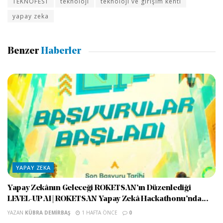
TEKNOFEST
teknoloji
teknoloji ve girişim kenti
yapay zeka
Benzer
Haberler
YAPAY ZEKA
Yapay Zekânın Geleceği ROKETSAN’ın Düzenlediği
LEVEL-UP AI | ROKETSAN Yapay Zekâ Hackathonu’nda...
YAZAN
KÜBRA DEMIRBAŞ
1 HAFTA ÖNCE
0