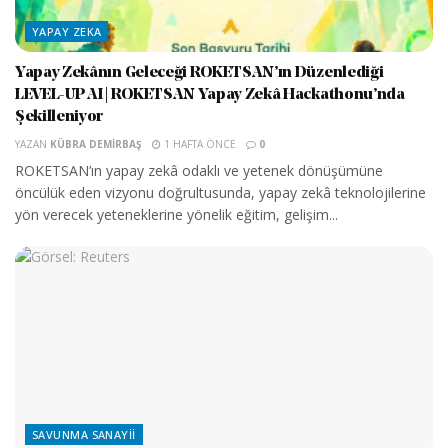
YAPAY ZEKA
Yapay Zekânın Geleceği ROKETSAN’ın Düzenlediği
LEVEL-UP AI | ROKETSAN Yapay Zekâ Hackathonu’nda
Şekilleniyor
YAZAN
KÜBRA DEMIRBAŞ
1 HAFTA ÖNCE
0
ROKETSAN’ın yapay zekâ odaklı ve yetenek dönüşümüne
öncülük eden vizyonu doğrultusunda, yapay zekâ teknolojilerine
yön verecek yeteneklerine yönelik eğitim, gelişim...
SAVUNMA SANAYII