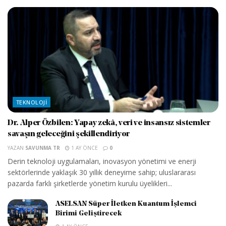
TEKNOLOJI
Dr. Alper Özbilen: Yapay zekâ, veri ve insansız sistemler
savaşın geleceğini şekillendiriyor
YAZAN
SAVUNMA TR
1 AY ÖNCE
0
Derin teknoloji uygulamaları, inovasyon yönetimi ve enerji
sektörlerinde yaklaşık 30 yıllık deneyime sahip; uluslararası
pazarda farklı şirketlerde yönetim kurulu üyelikleri...
ASELSAN Süper İletken Kuantum İşlemci
Birimi Geliştirecek