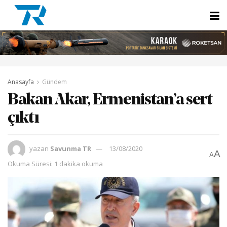
Anasayfa
Gündem
Bakan Akar, Ermenistan’a sert
çıktı
yazan
Savunma TR
13/08/2020
A
A
Okuma Süresi: 1 dakika okuma