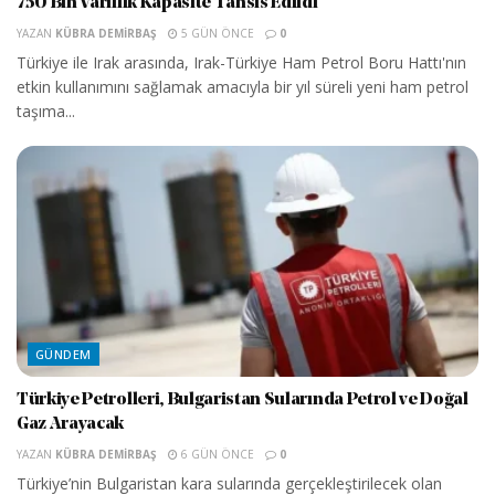
750 Bin Varillik Kapasite Tahsis Edildi
YAZAN
KÜBRA DEMIRBAŞ
5 GÜN ÖNCE
0
Türkiye ile Irak arasında, Irak-Türkiye Ham Petrol Boru Hattı'nın
etkin kullanımını sağlamak amacıyla bir yıl süreli yeni ham petrol
taşıma...
GÜNDEM
Türkiye Petrolleri, Bulgaristan Sularında Petrol ve Doğal
Gaz Arayacak
YAZAN
KÜBRA DEMIRBAŞ
6 GÜN ÖNCE
0
Türkiye’nin Bulgaristan kara sularında gerçekleştirilecek olan