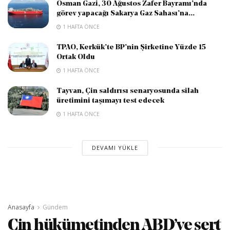
Osman Gazi, 30 Ağustos Zafer Bayramı’nda
görev yapacağı Sakarya Gaz Sahası’na...
1 HAFTA ÖNCE
TPAO, Kerkük’te BP’nin Şirketine Yüzde 15
Ortak Oldu
1 HAFTA ÖNCE
Tayvan, Çin saldırısı senaryosunda silah
üretimini taşımayı test edecek
1 HAFTA ÖNCE
DEVAMI YÜKLE
Anasayfa
Gündem
Çin hükümetinden ABD’ye sert