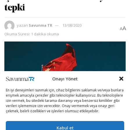
tepki
yazan
Savunma TR
13/08/2020
A
A
Okuma Süresi: 1 dakika okuma
Onayı Yönet
En iyi deneyimleri sunmak için, cihaz bilgilerini saklamak ve/veya bunlara
erişmek amacıyla çerezler gibi teknolojiler kullanıyoruz. Bu teknolojilere
izin vermek, bu sitedeki tarama davranışı veya benzersiz kimlikler gibi
verileri işlememize izin verecektir. Onay vermemek veya onayı geri
çekmek, belirli özellikleri ve işlevleri olumsuz etkileyebilir.
Çin Komünist Partisinin yayın organlarından Global
Times gazetesinin haberine göre, Dışişleri Bakanlığı
Kabul et