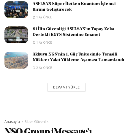
ASELSAN Süper İletken Kuantum İşlemci
Birimi Geliştirecek
1 AY ÖNCE
81 İlin Güvenliği ASELSAN’ın Yapay Zeka
Destekli KGYS Sistemine Emanet
1 AY ÖNCE
Akkuyu NGS’nin 1. Güç Ünitesinde Temsili
Nükleer Yakıt Yükleme Aşaması Tamamlandı
2 AY ÖNCE
DEVAMI YÜKLE
Anasayfa
Siber Güvenlik
NSO Group iMessage’ı