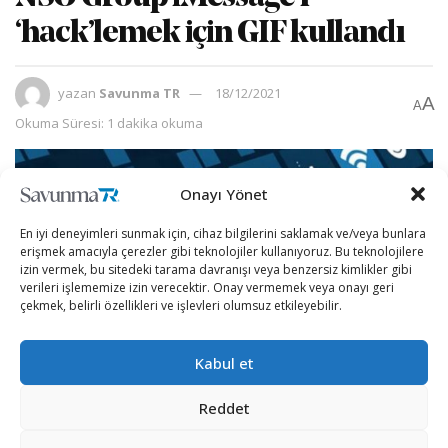
‘hack’lemek için GIF kullandı
yazan
Savunma TR
18/12/2021
A
A
Okuma Süresi: 1 dakika okuma
Onayı Yönet
En iyi deneyimleri sunmak için, cihaz bilgilerini saklamak ve/veya bunlara
erişmek amacıyla çerezler gibi teknolojiler kullanıyoruz. Bu teknolojilere
izin vermek, bu sitedeki tarama davranışı veya benzersiz kimlikler gibi
verileri işlememize izin verecektir. Onay vermemek veya onayı geri
çekmek, belirli özellikleri ve işlevleri olumsuz etkileyebilir.
Kabul et
Reddet
Google Project Zero tarafından Pegasus için yapılan
teknik analizde, sahte GIF dosyasıyla bir PDF