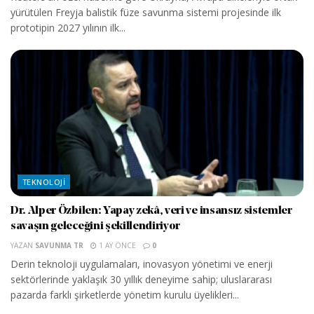
yürütülen Freyja balistik füze savunma sistemi projesinde ilk
prototipin 2027 yılının ilk...
TEKNOLOJI
Dr. Alper Özbilen: Yapay zekâ, veri ve insansız sistemler
savaşın geleceğini şekillendiriyor
YAZAN
SAVUNMA TR
1 AY ÖNCE
0
Derin teknoloji uygulamaları, inovasyon yönetimi ve enerji
sektörlerinde yaklaşık 30 yıllık deneyime sahip; uluslararası
pazarda farklı şirketlerde yönetim kurulu üyelikleri...