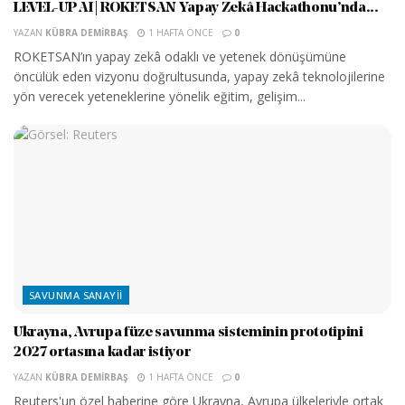
LEVEL-UP AI | ROKETSAN Yapay Zekâ Hackathonu’nda...
YAZAN
KÜBRA DEMIRBAŞ
1 HAFTA ÖNCE
0
ROKETSAN’ın yapay zekâ odaklı ve yetenek dönüşümüne
öncülük eden vizyonu doğrultusunda, yapay zekâ teknolojilerine
yön verecek yeteneklerine yönelik eğitim, gelişim...
SAVUNMA SANAYII
Ukrayna, Avrupa füze savunma sisteminin prototipini
2027 ortasına kadar istiyor
YAZAN
KÜBRA DEMIRBAŞ
1 HAFTA ÖNCE
0
Reuters'un özel haberine göre Ukrayna, Avrupa ülkeleriyle ortak