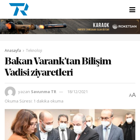
Anasayfa
Teknoloji
Bakan Varank’tan Bilişim
Vadisi ziyaretleri
yazan
Savunma TR
18/12/2021
A
A
Okuma Süresi: 1 dakika okuma