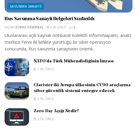
SAVUNMA SANAYII
Rus Savunma Sanayii Belgeleri Sızdırıldı
YAZAN
KÜBRA DEMIRBAŞ
9 AY ÖNCE
0
Uluslararası açık kaynak istihbarat kolektifi InformNapalm, analiz
merkezi Fenix ile birlikte yürüttüğü bir siber operasyon
sonucunda, Rus savunma sanayisinin önemli...
NATO’da Türk Mühendisliğinin İmzası
1 YIL ÖNCE
Clavister iki Avrupa ülkesinin CV90 araçlarına
siber güvenlik sistemi entegre edecek
2 YIL ÖNCE
Zero-Day Açığı Nedir?
2 YIL ÖNCE