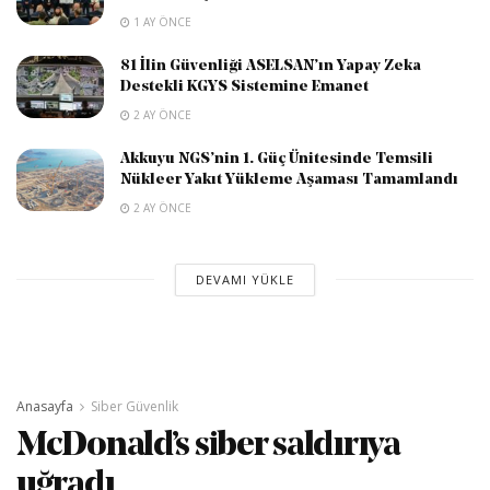
1 AY ÖNCE
81 İlin Güvenliği ASELSAN’ın Yapay Zeka
Destekli KGYS Sistemine Emanet
2 AY ÖNCE
Akkuyu NGS’nin 1. Güç Ünitesinde Temsili
Nükleer Yakıt Yükleme Aşaması Tamamlandı
2 AY ÖNCE
DEVAMI YÜKLE
Anasayfa
Siber Güvenlik
McDonald’s siber saldırıya
uğradı