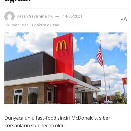
yazan
Savunma TR
14/06/2021
A
A
Okuma Süresi: 1 dakika okuma
Dünyaca ünlü fast-food zinciri McDonald’s, siber
korsanların son hedefi oldu.