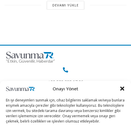
DEVAMI YÜKLE
“Etkin, Güvenilir, Haberdar”
+90 530 308 17 96
Onayı Yönet
iletisim@savunmatr.com
En iyi deneyimleri sunmak için, cihaz bilgilerini saklamak ve/veya bunlara
erişmek amacıyla çerezler gibi teknolojiler kullanıyoruz. Bu teknolojilere
izin vermek, bu sitedeki tarama davranışı veya benzersiz kimlikler gibi
verileri işlememize izin verecektir. Onay vermemek veya onayı geri
çekmek, belirli özellikleri ve işlevleri olumsuz etkileyebilir.
2026 © Savunma TR. Tüm Hakları Saklıdır.