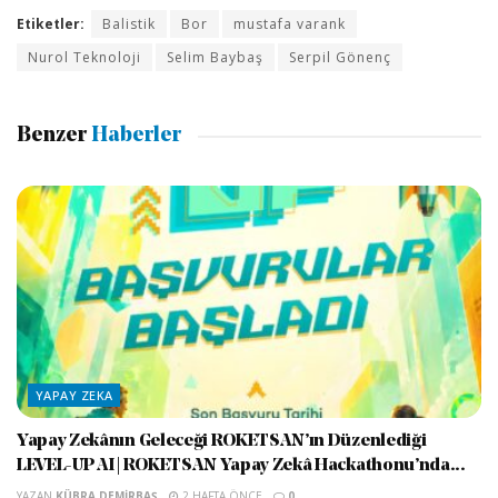
Etiketler:
Balistik
Bor
mustafa varank
Nurol Teknoloji
Selim Baybaş
Serpil Gönenç
Benzer
Haberler
YAPAY ZEKA
Yapay Zekânın Geleceği ROKETSAN’ın Düzenlediği
LEVEL-UP AI | ROKETSAN Yapay Zekâ Hackathonu’nda...
YAZAN
KÜBRA DEMIRBAŞ
2 HAFTA ÖNCE
0