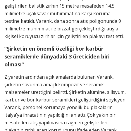
geliştirilen balistik zırhın 15 metre mesafeden 14,5
milimetre uçaksavar mühimmatına karşı koruma
testine katıldı. Varank, daha sonra atış poligonunda 9
milimetre mühimmat ile bizzat gerçekleştirdiği atışla
kişisel koruyucu zırhlar için geliştirilen plakayı test etti.
“Şirketin en önemli özelliği bor karbür
seramiklerde dünyadaki 3 üreticiden biri
olması”
Ziyaretin ardından açıklamalarda bulunan Varank,
şirketin savunma amaçlı kompozit ve seramik
malzemeler ürettiğini belirtti. Şirketin alümine, silisyum,
karbür ve bor karbür seramikleri geliştirdiğini söyleyen
Varank, personel korumaya yönelik bu plakaların
İtalya’ya ihracatının yapıldığını anlattı. Çok yakın bir
mesafeden atış yapılmasına rağmen geliştirilen
plakanın zırhlı aracı koruduğunu ifade eden Varank