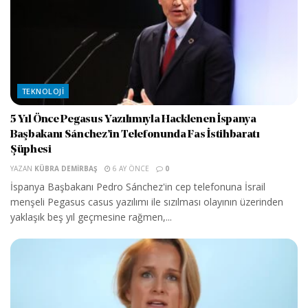
TEKNOLOJI
5 Yıl Önce Pegasus Yazılımıyla Hacklenen İspanya
Başbakanı Sánchez’in Telefonunda Fas İstihbaratı
Şüphesi
YAZAN
KÜBRA DEMIRBAŞ
6 AY ÖNCE
0
İspanya Başbakanı Pedro Sánchez'in cep telefonuna İsrail
menşeli Pegasus casus yazılımı ile sızılması olayının üzerinden
yaklaşık beş yıl geçmesine rağmen,...