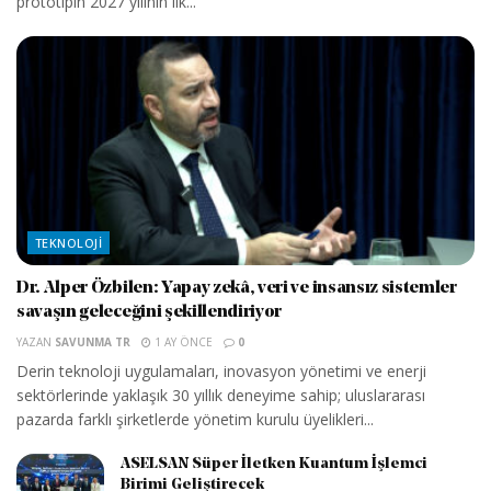
prototipin 2027 yılının ilk...
TEKNOLOJI
Dr. Alper Özbilen: Yapay zekâ, veri ve insansız sistemler
savaşın geleceğini şekillendiriyor
YAZAN
SAVUNMA TR
1 AY ÖNCE
0
Derin teknoloji uygulamaları, inovasyon yönetimi ve enerji
sektörlerinde yaklaşık 30 yıllık deneyime sahip; uluslararası
pazarda farklı şirketlerde yönetim kurulu üyelikleri...
ASELSAN Süper İletken Kuantum İşlemci
Birimi Geliştirecek