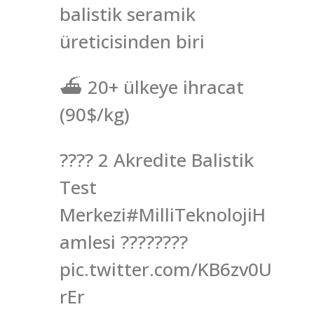
balistik seramik
üreticisinden biri
⛴ 20+ ülkeye ihracat
(90$/kg)
???? 2 Akredite Balistik
Test
Merkezi#MilliTeknolojiH
amlesi ????????
pic.twitter.com/KB6zv0U
rEr