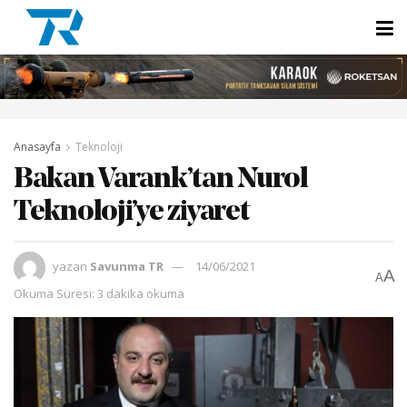
Anasayfa
Teknoloji
Bakan Varank’tan Nurol
Teknoloji’ye ziyaret
yazan
Savunma TR
14/06/2021
A
A
Okuma Süresi: 3 dakika okuma