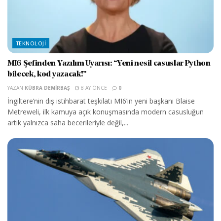
TEKNOLOJI
MI6 Şefinden Yazılım Uyarısı: “Yeni nesil casuslar Python
bilecek, kod yazacak!”
YAZAN
KÜBRA DEMIRBAŞ
8 AY ÖNCE
0
İngiltere’nin dış istihbarat teşkilatı MI6’in yeni başkanı Blaise
Metreweli, ilk kamuya açık konuşmasında modern casusluğun
artık yalnızca saha becerileriyle değil,...