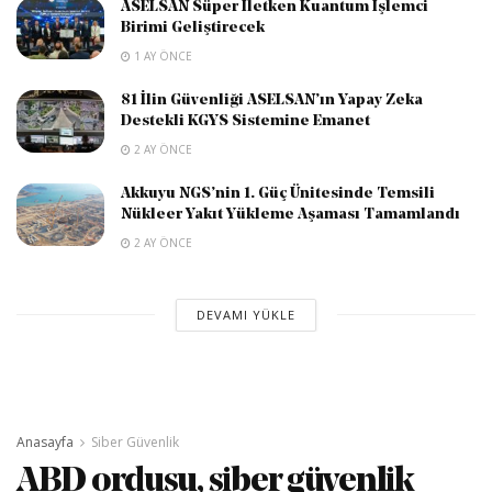
ASELSAN Süper İletken Kuantum İşlemci
Birimi Geliştirecek
1 AY ÖNCE
81 İlin Güvenliği ASELSAN’ın Yapay Zeka
Destekli KGYS Sistemine Emanet
2 AY ÖNCE
Akkuyu NGS’nin 1. Güç Ünitesinde Temsili
Nükleer Yakıt Yükleme Aşaması Tamamlandı
2 AY ÖNCE
DEVAMI YÜKLE
Anasayfa
Siber Güvenlik
ABD ordusu, siber güvenlik