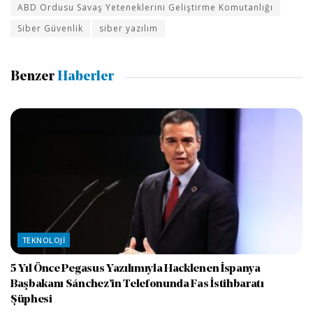
ABD Ordusu Savaş Yeteneklerini Geliştirme Komutanlığı
Siber Güvenlik
siber yazılım
Benzer
Haberler
TEKNOLOJI
5 Yıl Önce Pegasus Yazılımıyla Hacklenen İspanya
Başbakanı Sánchez’in Telefonunda Fas İstihbaratı
Şüphesi