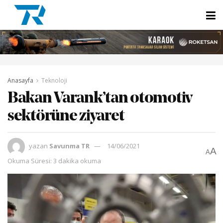
Anasayfa
Teknoloji
Bakan Varank’tan otomotiv
sektörüne ziyaret
yazan
Savunma TR
14/06/2021
A
A
Okuma Süresi: 3 dakika okuma