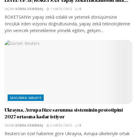
LEVEL-UP AI | ROKETSAN Yapay Zekâ Hackathonu’nda...
YAZAN
KÜBRA DEMIRBAŞ
1 HAFTA ÖNCE
0
ROKETSAN’ın yapay zekâ odaklı ve yetenek dönüşümüne
öncülük eden vizyonu doğrultusunda, yapay zekâ teknolojilerine
yön verecek yeteneklerine yönelik eğitim, gelişim...
SAVUNMA SANAYII
Ukrayna, Avrupa füze savunma sisteminin prototipini
2027 ortasına kadar istiyor
YAZAN
KÜBRA DEMIRBAŞ
2 HAFTA ÖNCE
0
Reuters'un özel haberine göre Ukrayna, Avrupa ülkeleriyle ortak