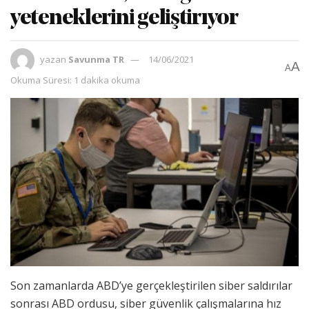
yeteneklerini geliştirıyor
yazan
Savunma TR
14/06/2021
A
A
Okuma Süresi: 1 dakika okuma
Son zamanlarda ABD’ye gerçekleştirilen siber saldırılar
sonrası ABD ordusu, siber güvenlik çalışmalarına hız