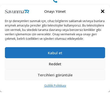
+90 530 308 17 96
Onayı Yönet
En iyi deneyimleri sunmak için, cihaz bilgilerini saklamak ve/veya bunlara
iletisim@savunmatr.com
erişmek amacıyla çerezler gibi teknolojiler kullanıyoruz. Bu teknolojilere
izin vermek, bu sitedeki tarama davranışı veya benzersiz kimlikler gibi
verileri işlememize izin verecektir. Onay vermemek veya onayı geri
çekmek, belirli özellikleri ve işlevleri olumsuz etkileyebilir.
2026 © Savunma TR. Tüm Hakları Saklıdır.
Kabul et
Savunma Sanayii
Kategoriler
SavunmaTR
Reddet
Hava Platformları
Siber Güvenlik
Hakkımızda
Kara Platformları
Teknoloji
Kariyer
Tercihleri görüntüle
Deniz Platformları
Röportajlar
Gizlilik Politikası
Gizlilik Politikası
İnsansız Sistemler
Politika
Künye
Silah Sistemleri
Dosya Haber
İletişim
Radar ve
Rapor & İnfografik
Elektronik Harp
SavunmaTR Plus