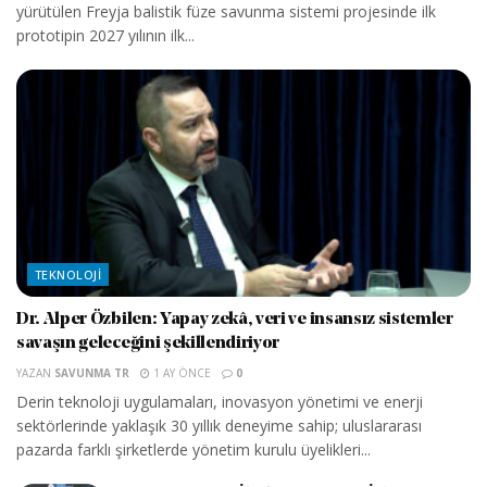
yürütülen Freyja balistik füze savunma sistemi projesinde ilk
prototipin 2027 yılının ilk...
TEKNOLOJI
Dr. Alper Özbilen: Yapay zekâ, veri ve insansız sistemler
savaşın geleceğini şekillendiriyor
YAZAN
SAVUNMA TR
1 AY ÖNCE
0
Derin teknoloji uygulamaları, inovasyon yönetimi ve enerji
sektörlerinde yaklaşık 30 yıllık deneyime sahip; uluslararası
pazarda farklı şirketlerde yönetim kurulu üyelikleri...