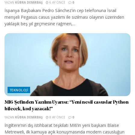
YAZAN
KÜBRA DEMIRBAŞ
6 AY ÖNCE
0
İspanya Başbakanı Pedro Sánchez'in cep telefonuna İsrail
menşeli Pegasus casus yazılımı ile sızılması olayının üzerinden
yaklaşık beş yıl geçmesine rağmen,...
TEKNOLOJI
MI6 Şefinden Yazılım Uyarısı: “Yeni nesil casuslar Python
bilecek, kod yazacak!”
YAZAN
KÜBRA DEMIRBAŞ
8 AY ÖNCE
0
İngiltere’nin dış istihbarat teşkilatı MI6’in yeni başkanı Blaise
Metreweli, ilk kamuya açık konuşmasında modern casusluğun