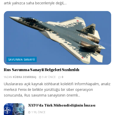
artık yalnızca saha becerileriyle değil,...
SAVUNMA SANAYII
Rus Savunma Sanayii Belgeleri Sızdırıldı
YAZAN
KÜBRA DEMIRBAŞ
9 AY ÖNCE
0
Uluslararası açık kaynak istihbarat kolektifi InformNapalm, analiz
merkezi Fenix ile birlikte yürüttüğü bir siber operasyon
sonucunda, Rus savunma sanayisinin önemli...
NATO’da Türk Mühendisliğinin İmzası
1 YIL ÖNCE