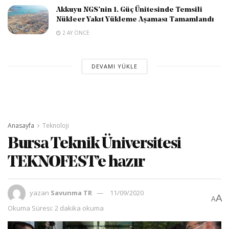
Akkuyu NGS’nin 1. Güç Ünitesinde Temsili
Nükleer Yakıt Yükleme Aşaması Tamamlandı
2 AY ÖNCE
DEVAMI YÜKLE
Anasayfa
Teknoloji
Bursa Teknik Üniversitesi
TEKNOFEST’e hazır
yazan
Savunma TR
11/09/2020
A
A
Okuma Süresi: 2 dakika okuma