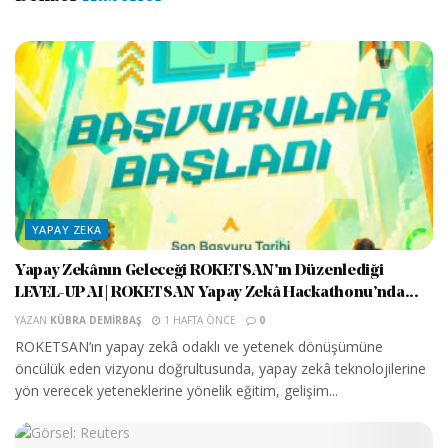
YAPAY ZEKA
Yapay Zekânın Geleceği ROKETSAN’ın Düzenlediği
LEVEL-UP AI | ROKETSAN Yapay Zekâ Hackathonu’nda...
YAZAN
KÜBRA DEMIRBAŞ
1 HAFTA ÖNCE
0
ROKETSAN’ın yapay zekâ odaklı ve yetenek dönüşümüne
öncülük eden vizyonu doğrultusunda, yapay zekâ teknolojilerine
yön verecek yeteneklerine yönelik eğitim, gelişim...