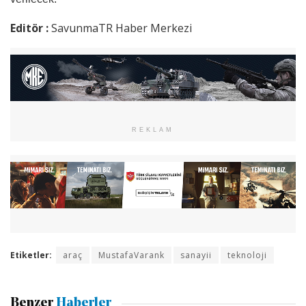
Editör :
SavunmaTR Haber Merkezi
REKLAM
Etiketler:
araç
MustafaVarank
sanayii
teknoloji
Benzer
Haberler