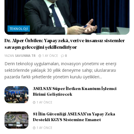
TEKNOLOJI
Dr. Alper Özbilen: Yapay zekâ, veri ve insansız sistemler
savaşın geleceğini şekillendiriyor
YAZAN
SAVUNMA TR
1 AY ÖNCE
0
Derin teknoloji uygulamaları, inovasyon yönetimi ve enerji
sektörlerinde yaklaşık 30 yıllık deneyime sahip; uluslararası
pazarda farklı şirketlerde yönetim kurulu üyelikleri...
ASELSAN Süper İletken Kuantum İşlemci
Birimi Geliştirecek
1 AY ÖNCE
81 İlin Güvenliği ASELSAN’ın Yapay Zeka
Destekli KGYS Sistemine Emanet
1 AY ÖNCE