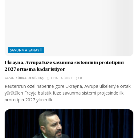
SAVUNMA SANAYII
Ukrayna, Avrupa füze savunma sisteminin prototipini
2027 ortasına kadar istiyor
YAZAN
KÜBRA DEMIRBAŞ
1 HAFTA ÖNCE
0
Reuters'un özel haberine göre Ukrayna, Avrupa ülkeleriyle ortak
yürütülen Freyja balistik füze savunma sistemi projesinde ilk
prototipin 2027 yılının ilk...