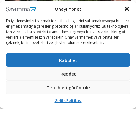
Onayı Yönet
En iyi deneyimleri sunmak için, cihaz bilgilerini saklamak ve/veya bunlara
erişmek amacıyla çerezler gibi teknolojiler kullanıyoruz. Bu teknolojilere
izin vermek, bu sitedeki tarama davranışı veya benzersiz kimlikler gibi
verileri işlememize izin verecektir. Onay vermemek veya onayı geri
çekmek, belirli özellikleri ve işlevleri olumsuz etkileyebilir.
Kabul et
Reddet
Bursa Teknik Üniversitesi, Mimar Sinan Yerleşkesi’nde
düzenlenen törende,
Tercihleri görüntüle
üniversiteden TEKNOFEST yarışmalarına hak kazanan
Gizlilik Politikası
model uydu ve insansız hava aracı öğrenci takımları,
final için yola çıktı.
Öğrenciler tarafından tasarlanıp üretilen iki insansız
uçak ve üç drone, Gaziantep’te gerçekleştirilecek