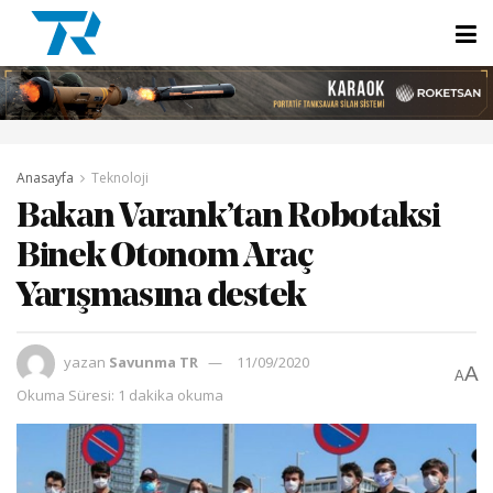
Anasayfa
Teknoloji
Bakan Varank’tan Robotaksi
Binek Otonom Araç
Yarışmasına destek
yazan
Savunma TR
11/09/2020
A
A
Okuma Süresi: 1 dakika okuma