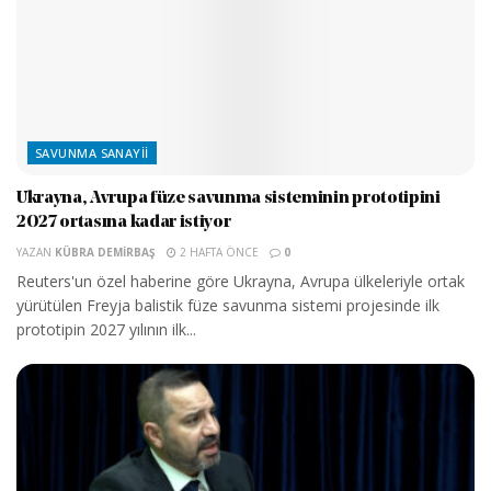
SAVUNMA SANAYII
Ukrayna, Avrupa füze savunma sisteminin prototipini
2027 ortasına kadar istiyor
YAZAN
KÜBRA DEMIRBAŞ
2 HAFTA ÖNCE
0
Reuters'un özel haberine göre Ukrayna, Avrupa ülkeleriyle ortak
yürütülen Freyja balistik füze savunma sistemi projesinde ilk
prototipin 2027 yılının ilk...