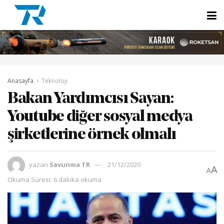
Anasayfa
Teknoloji
Bakan Yardımcısı Sayan:
Youtube diğer sosyal medya
şirketlerine örnek olmalı
yazan
Savunma TR
21/12/2020
A
A
Okuma Süresi: 6 dakika okuma