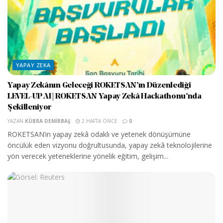
YAPAY ZEKA
Yapay Zekânın Geleceği ROKETSAN’ın Düzenlediği
LEVEL-UP AI | ROKETSAN Yapay Zekâ Hackathonu’nda
Şekilleniyor
YAZAN
KÜBRA DEMIRBAŞ
2 HAFTA ÖNCE
0
ROKETSAN’ın yapay zekâ odaklı ve yetenek dönüşümüne
öncülük eden vizyonu doğrultusunda, yapay zekâ teknolojilerine
yön verecek yeteneklerine yönelik eğitim, gelişim...