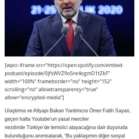
[wpcc-iframe src=”https://open.spotify.com/embed-
podcast/episode/0jfsWVZ9o5re4ogmD1tZkF”
width=”100%” frameborder=”no” height=”152″
scrolling=”no” allowtransparency=”true”
allow=”encrypted-media”]
Ulaştırma ve Altyapı Bakan Yardımcısı Ömer Fatih Sayan,
geçen hafta Youtube’un yasal merciler
nezdinde
Türkiye’de temsilci atayacağına dair duyuruda
bulunduğunu anımsatarak, “Bu yaklaşımın diğer sosyal