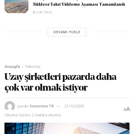
Nükleer Yakıt Yükleme Aşaması Tamamlandı
2 AY ÖNCE
DEVAMI YÜKLE
Anasayfa
Teknoloji
Uzay şirketleri pazarda daha
çok var olmak istiyor
yazan
Savunma TR
21/12/2020
A
A
Okuma Süresi: 2 dakika okuma