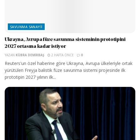
SAVUNMA SANAYII
Ukrayna, Avrupa füze savunma sisteminin prototipini
2027 ortasına kadar istiyor
YAZAN
KÜBRA DEMIRBAŞ
2 HAFTA ÖNCE
0
Reuters'un özel haberine göre Ukrayna, Avrupa ülkeleriyle ortak
yürütülen Freyja balistik füze savunma sistemi projesinde ilk
prototipin 2027 yılının ilk...