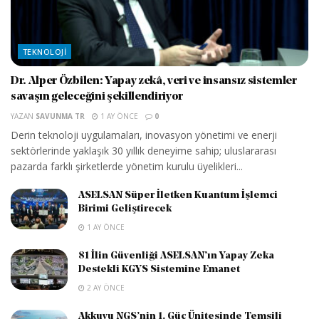
TEKNOLOJI
Dr. Alper Özbilen: Yapay zekâ, veri ve insansız sistemler
savaşın geleceğini şekillendiriyor
YAZAN
SAVUNMA TR
1 AY ÖNCE
0
Derin teknoloji uygulamaları, inovasyon yönetimi ve enerji
sektörlerinde yaklaşık 30 yıllık deneyime sahip; uluslararası
pazarda farklı şirketlerde yönetim kurulu üyelikleri...
ASELSAN Süper İletken Kuantum İşlemci
Birimi Geliştirecek
1 AY ÖNCE
81 İlin Güvenliği ASELSAN’ın Yapay Zeka
Destekli KGYS Sistemine Emanet
2 AY ÖNCE
Akkuyu NGS’nin 1. Güç Ünitesinde Temsili