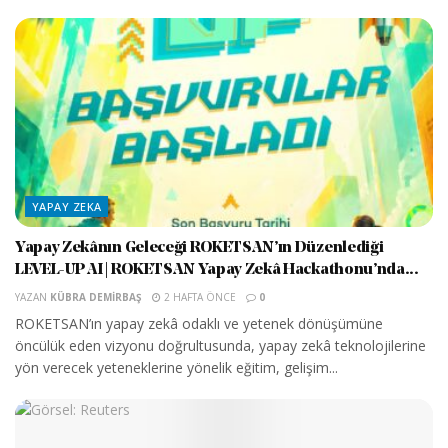
YAPAY ZEKA
Yapay Zekânın Geleceği ROKETSAN’ın Düzenlediği
LEVEL-UP AI | ROKETSAN Yapay Zekâ Hackathonu’nda...
YAZAN
KÜBRA DEMIRBAŞ
2 HAFTA ÖNCE
0
ROKETSAN’ın yapay zekâ odaklı ve yetenek dönüşümüne
öncülük eden vizyonu doğrultusunda, yapay zekâ teknolojilerine
yön verecek yeteneklerine yönelik eğitim, gelişim...