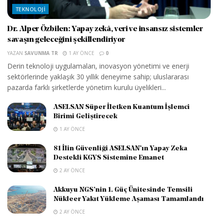
TEKNOLOJI
Dr. Alper Özbilen: Yapay zekâ, veri ve insansız sistemler
savaşın geleceğini şekillendiriyor
YAZAN
SAVUNMA TR
1 AY ÖNCE
0
Derin teknoloji uygulamaları, inovasyon yönetimi ve enerji
sektörlerinde yaklaşık 30 yıllık deneyime sahip; uluslararası
pazarda farklı şirketlerde yönetim kurulu üyelikleri...
ASELSAN Süper İletken Kuantum İşlemci
Birimi Geliştirecek
1 AY ÖNCE
81 İlin Güvenliği ASELSAN’ın Yapay Zeka
Destekli KGYS Sistemine Emanet
2 AY ÖNCE
Akkuyu NGS’nin 1. Güç Ünitesinde Temsili
Nükleer Yakıt Yükleme Aşaması Tamamlandı
2 AY ÖNCE