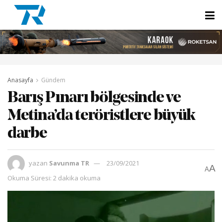
Anasayfa
Gündem
Barış Pınarı bölgesinde ve
Metina’da teröristlere büyük
darbe
yazan
Savunma TR
23/09/2021
A
A
Okuma Süresi: 2 dakika okuma