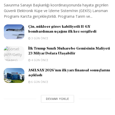
Savunma Sanayii Başkanlığı koordinasyonunda hayata geçirilen
Güvenli Elektronik Küpe ve İzleme Sistemi’nin (GEKİS) Lansman
Programı Kars’ta gerçekleştirildi. Programa Tarım ve...
Çin, nükleer görev kabiliyetli H-6N
bombardıman uçağını ilk kez sergiledi
3 GÜN ÖNCE
İlk Trump Sınıfı Muharebe Gemisinin Maliyeti
23 Milyar Dolara Ulaşabilir
4 GÜN ÖNCE
ASELSAN 2026’nın ilk yarı finansal sonuçlarını
açıkladı
6 GÜN ÖNCE
DEVAMI YÜKLE