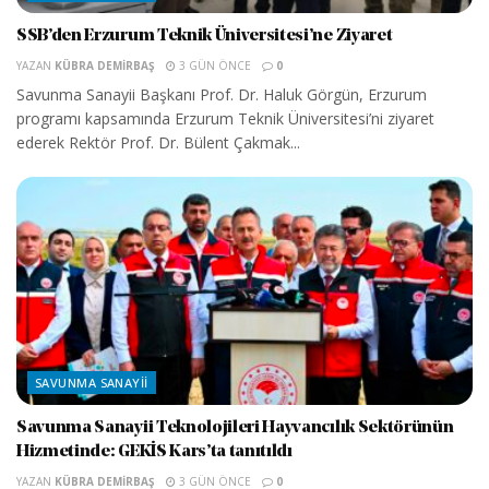
SSB’den Erzurum Teknik Üniversitesi’ne Ziyaret
YAZAN
KÜBRA DEMIRBAŞ
3 GÜN ÖNCE
0
Savunma Sanayii Başkanı Prof. Dr. Haluk Görgün, Erzurum
programı kapsamında Erzurum Teknik Üniversitesi’ni ziyaret
ederek Rektör Prof. Dr. Bülent Çakmak...
SAVUNMA SANAYII
Savunma Sanayii Teknolojileri Hayvancılık Sektörünün
Hizmetinde: GEKİS Kars’ta tanıtıldı
YAZAN
KÜBRA DEMIRBAŞ
3 GÜN ÖNCE
0