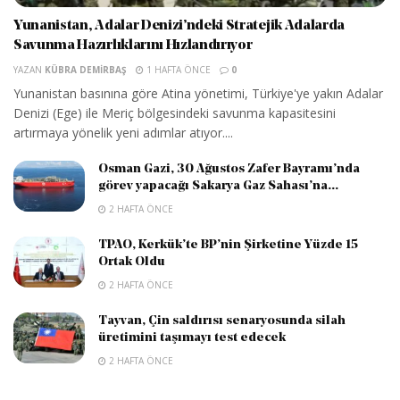
Yunanistan, Adalar Denizi’ndeki Stratejik Adalarda
Savunma Hazırlıklarını Hızlandırıyor
YAZAN
KÜBRA DEMIRBAŞ
1 HAFTA ÖNCE
0
Yunanistan basınına göre Atina yönetimi, Türkiye'ye yakın Adalar
Denizi (Ege) ile Meriç bölgesindeki savunma kapasitesini
artırmaya yönelik yeni adımlar atıyor....
Osman Gazi, 30 Ağustos Zafer Bayramı’nda
görev yapacağı Sakarya Gaz Sahası’na...
2 HAFTA ÖNCE
TPAO, Kerkük’te BP’nin Şirketine Yüzde 15
Ortak Oldu
2 HAFTA ÖNCE
Tayvan, Çin saldırısı senaryosunda silah
üretimini taşımayı test edecek
2 HAFTA ÖNCE