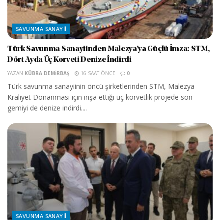
SAVUNMA SANAYII
Türk Savunma Sanayiinden Malezya’ya Güçlü İmza: STM,
Dört Ayda Üç Korveti Denize İndirdi
YAZAN
KÜBRA DEMIRBAŞ
16 SAAT ÖNCE
0
Türk savunma sanayiinin öncü şirketlerinden STM, Malezya
Kraliyet Donanması için inşa ettiği üç korvetlik projede son
gemiyi de denize indirdi....
SAVUNMA SANAYII