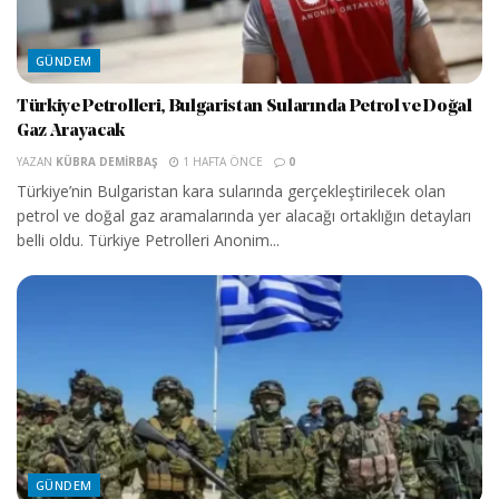
GÜNDEM
Türkiye Petrolleri, Bulgaristan Sularında Petrol ve Doğal
Gaz Arayacak
YAZAN
KÜBRA DEMIRBAŞ
1 HAFTA ÖNCE
0
Türkiye’nin Bulgaristan kara sularında gerçekleştirilecek olan
petrol ve doğal gaz aramalarında yer alacağı ortaklığın detayları
belli oldu. Türkiye Petrolleri Anonim...
GÜNDEM