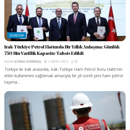
GÜNDEM
Irak-Türkiye Petrol Hattında Bir Yıllık Anlaşma: Günlük
750 Bin Varillik Kapasite Tahsis Edildi
YAZAN
KÜBRA DEMIRBAŞ
1 HAFTA ÖNCE
0
Türkiye ile Irak arasında, Irak-Türkiye Ham Petrol Boru Hattı'nın
etkin kullanımını sağlamak amacıyla bir yıl süreli yeni ham petrol
taşıma...