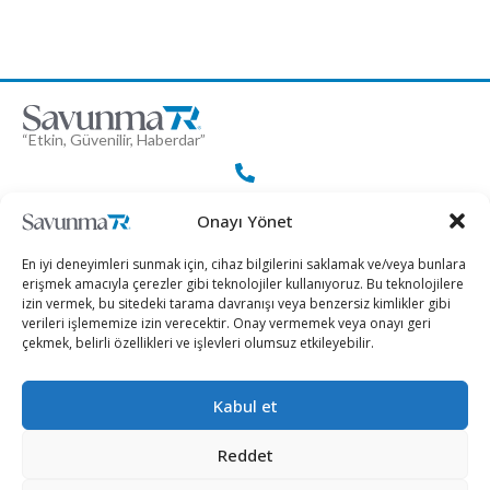
“Etkin, Güvenilir, Haberdar”
+90 530 308 17 96
Onayı Yönet
En iyi deneyimleri sunmak için, cihaz bilgilerini saklamak ve/veya bunlara
iletisim@savunmatr.com
erişmek amacıyla çerezler gibi teknolojiler kullanıyoruz. Bu teknolojilere
izin vermek, bu sitedeki tarama davranışı veya benzersiz kimlikler gibi
verileri işlememize izin verecektir. Onay vermemek veya onayı geri
çekmek, belirli özellikleri ve işlevleri olumsuz etkileyebilir.
2026 © Savunma TR. Tüm Hakları Saklıdır.
Kabul et
Savunma Sanayii
Kategoriler
SavunmaTR
Reddet
Hava Platformları
Siber Güvenlik
Hakkımızda