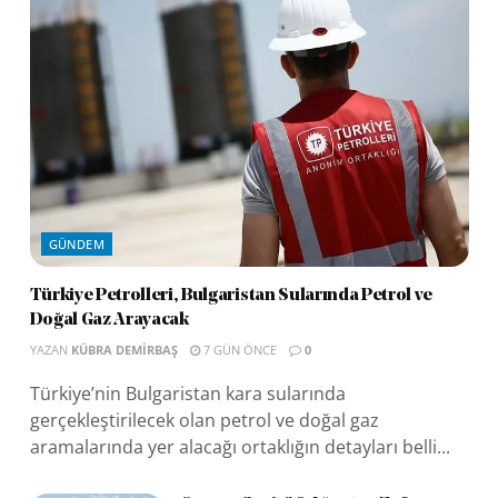
GÜNDEM
Türkiye Petrolleri, Bulgaristan Sularında Petrol ve
Doğal Gaz Arayacak
YAZAN
KÜBRA DEMIRBAŞ
7 GÜN ÖNCE
0
Türkiye’nin Bulgaristan kara sularında
gerçekleştirilecek olan petrol ve doğal gaz
aramalarında yer alacağı ortaklığın detayları belli...