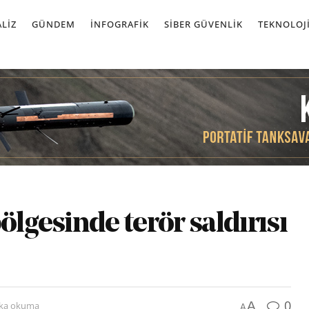
LIZ
GÜNDEM
İNFOGRAFIK
SIBER GÜVENLIK
TEKNOLOJ
ölgesinde terör saldırısı
0
A
ika okuma
A