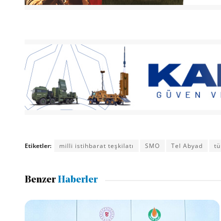
Etiketler:
milli istihbarat teşkilatı
SMO
Tel Abyad
tü
Benzer
Haberler