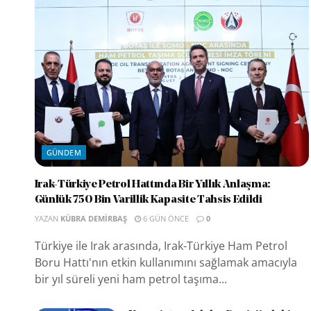
GÜNDEM
Irak-Türkiye Petrol Hattında Bir Yıllık Anlaşma:
Günlük 750 Bin Varillik Kapasite Tahsis Edildi
YAZAN
KÜBRA DEMIRBAŞ
6 GÜN ÖNCE
0
Türkiye ile Irak arasında, Irak-Türkiye Ham Petrol
Boru Hattı'nın etkin kullanımını sağlamak amacıyla
bir yıl süreli yeni ham petrol taşıma...