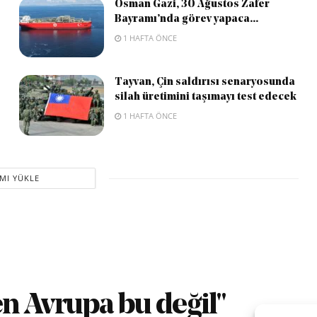
Osman Gazi, 30 Ağustos Zafer
Bayramı’nda görev yapaca...
1 HAFTA ÖNCE
Tayvan, Çin saldırısı senaryosunda
silah üretimini taşımayı test edecek
1 HAFTA ÖNCE
MI YÜKLE
n Avrupa bu değil"