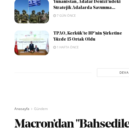
Yunanistan, Adalar Denizi’ndeki
Stratejik Adalarda Savunma...
7 GÜN ÖNCE
TPAO, Kerkük’te BP’nin Şirketine
Yüzde 15 Ortak Oldu
1 HAFTA ÖNCE
DEVA
Anasayfa
Gündem
Macron’dan "Bahsedile