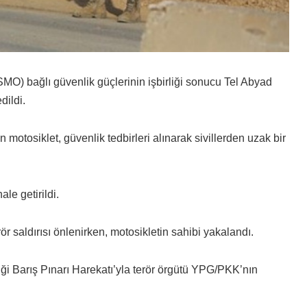
 (SMO) bağlı güvenlik güçlerinin işbirliği sonucu Tel Abyad
dildi.
 motosiklet, güvenlik tedbirleri alınarak sivillerden uzak bir
le getirildi.
r saldırısı önlenirken, motosikletin sahibi yakalandı.
iği Barış Pınarı Harekatı’yla terör örgütü YPG/PKK’nın