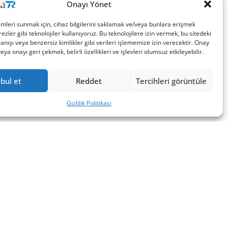
Onayı Yönet
imleri sunmak için, cihaz bilgilerini saklamak ve/veya bunlara erişmek
ezler gibi teknolojiler kullanıyoruz. Bu teknolojilere izin vermek, bu sitedeki
nışı veya benzersiz kimlikler gibi verileri işlememize izin verecektir. Onay
a onayı geri çekmek, belirli özellikleri ve işlevleri olumsuz etkileyebilir.
bul et
Reddet
Tercihleri görüntüle
Gizlilik Politikası