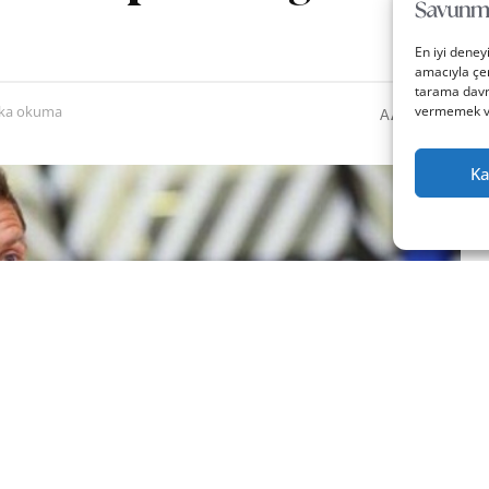
En iyi deney
amacıyla çer
tarama davra
0
A
vermemek vey
ika okuma
A
Ka