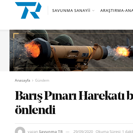
SAVUNMA SANAYII
ARAŞTIRMA-ANA
Anasayfa
Gündem
Barış Pınarı Harekatı b
önlendi
yazan
Savunma TR
29/09/2020
Okuma Süresi: 1 dak